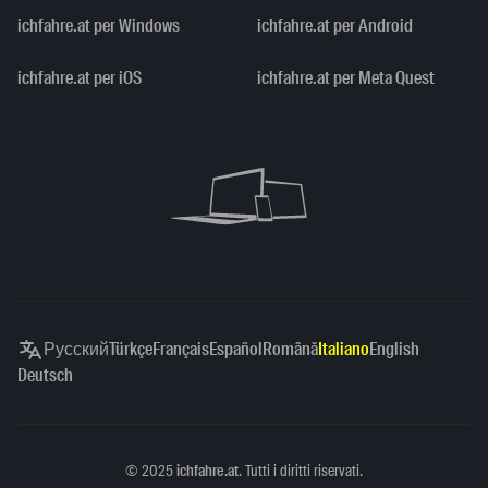
ichfahre.at per Windows
ichfahre.at per Android
ichfahre.at per iOS
ichfahre.at per Meta Quest
Русский
Türkçe
Français
Español
Română
Italiano
English
Deutsch
Copyright
©
2025
ichfahre.at
. Tutti i diritti riservati.