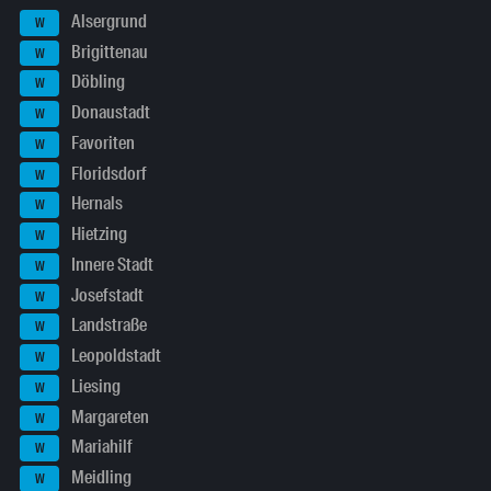
Alsergrund
W
Brigittenau
W
Döbling
W
Donaustadt
W
Favoriten
W
Floridsdorf
W
Hernals
W
Hietzing
W
Innere Stadt
W
Josefstadt
W
Landstraße
W
Leopoldstadt
W
Liesing
W
Margareten
W
Mariahilf
W
Meidling
W