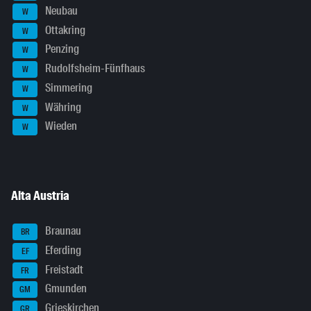
Neubau
W
Ottakring
W
Penzing
W
Rudolfsheim-Fünfhaus
W
Simmering
W
Währing
W
Wieden
W
Alta Austria
Braunau
BR
Eferding
EF
Freistadt
FR
Gmunden
GM
Grieskirchen
GR