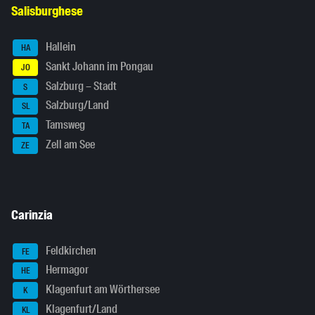
Salisburghese
Hallein
HA
Sankt Johann im Pongau
JO
Salzburg – Stadt
S
Salzburg/Land
SL
Tamsweg
TA
Zell am See
ZE
Carinzia
Feldkirchen
FE
Hermagor
HE
Klagenfurt am Wörthersee
K
Klagenfurt/Land
KL