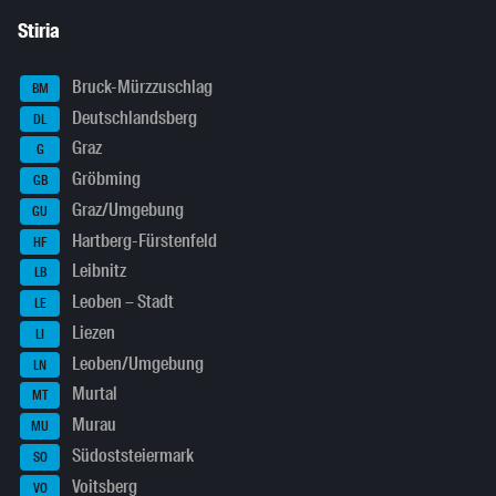
Stiria
Bruck-Mürzzuschlag
BM
Deutschlandsberg
DL
Graz
G
Gröbming
GB
Graz/Umgebung
GU
Hartberg-Fürstenfeld
HF
Leibnitz
LB
Leoben – Stadt
LE
Liezen
LI
Leoben/Umgebung
LN
Murtal
MT
Murau
MU
Südoststeiermark
SO
Voitsberg
VO