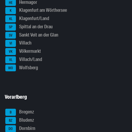
Hermagor
HE
Klagenfurt am Wörthersee
K
Klagenfurt/Land
KL
Spittal an der Drau
SP
Sankt Veit an der Glan
SV
Villach
VI
Völkermarkt
VK
Villach/Land
VL
Wolfsberg
WO
Vorarlberg
Bregenz
B
Bludenz
BZ
Dornbirn
DO