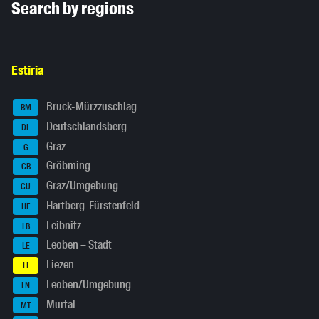
Search by regions
Estiria
Bruck-Mürzzuschlag
BM
Deutschlandsberg
DL
Graz
G
Gröbming
GB
Graz/Umgebung
GU
Hartberg-Fürstenfeld
HF
Leibnitz
LB
Leoben – Stadt
LE
Liezen
LI
Leoben/Umgebung
LN
Murtal
MT