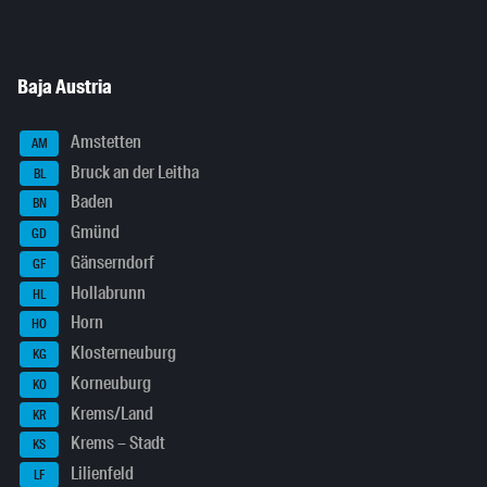
Baja Austria
Amstetten
AM
Bruck an der Leitha
BL
Baden
BN
Gmünd
GD
Gänserndorf
GF
Hollabrunn
HL
Horn
HO
Klosterneuburg
KG
Korneuburg
KO
Krems/Land
KR
Krems – Stadt
KS
Lilienfeld
LF