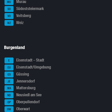
Murau
MU
Südoststeiermark
SO
Voitsberg
VO
Weiz
WZ
Burgenland
Eisenstadt – Stadt
E
Eisenstadt/Umgebung
EU
Güssing
GS
Jennersdorf
JE
Mattersburg
MA
Neusiedl am See
ND
Oberpullendorf
OP
Oberwart
OW