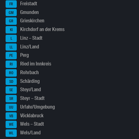
Freistadt
FR
Gmunden
GM
Grieskirchen
GR
Kirchdorf an der Krems
KI
Linz – Stadt
L
Linz/Land
LL
Perg
PE
Ried im Innkreis
RI
Rohrbach
RO
Schärding
SD
Steyr/Land
SE
Steyr – Stadt
SR
Urfahr/Umgebung
UU
Vöcklabruck
VB
Wels – Stadt
WE
Wels/Land
WL