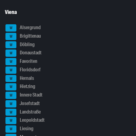
Viena
Alsergrund
W
Brigittenau
W
Döbling
W
Donaustadt
W
Favoriten
W
Floridsdorf
W
Hernals
W
Hietzing
W
Innere Stadt
W
Josefstadt
W
Landstraße
W
Leopoldstadt
W
Liesing
W