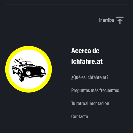
Ir arriba
Scroll to th
Acerca de
ichfahre.at
¿Qué es ichfahre.at?
Preguntas más frecuentes
Tu retroalimentación
Contacto