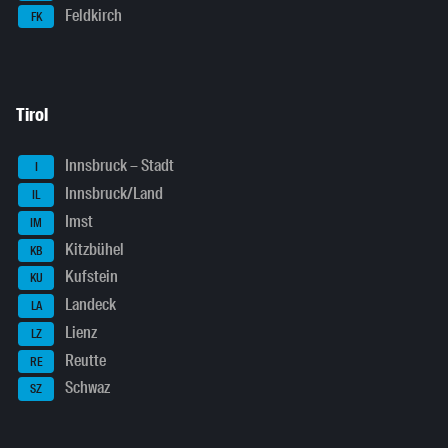
Feldkirch
FK
Tirol
Innsbruck – Stadt
I
Innsbruck/Land
IL
Imst
IM
Kitzbühel
KB
Kufstein
KU
Landeck
LA
Lienz
LZ
Reutte
RE
Schwaz
SZ