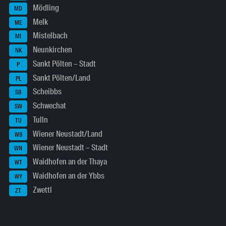
Mödling
MD
Melk
ME
Mistelbach
MI
Neunkirchen
NK
Sankt Pölten – Stadt
P
Sankt Pölten/Land
PL
Scheibbs
SB
Schwechat
SW
Tulln
TU
Wiener Neustadt/Land
WB
Wiener Neustadt – Stadt
WN
Waidhofen an der Thaya
WT
Waidhofen an der Ybbs
WY
Zwettl
ZT