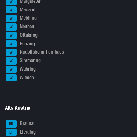
Margareten
W
Mariahilf
W
Meidling
W
Neubau
W
Ottakring
W
Penzing
W
Rudolfsheim-Fünfhaus
W
Simmering
W
Währing
W
Wieden
W
Alta Austria
Braunau
BR
Eferding
EF