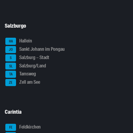
Salzburgo
Hallein
HA
Sankt Johann im Pongau
JO
Salzburg – Stadt
S
Salzburg/Land
SL
Tamsweg
TA
Zell am See
ZE
Carintia
Feldkirchen
FE