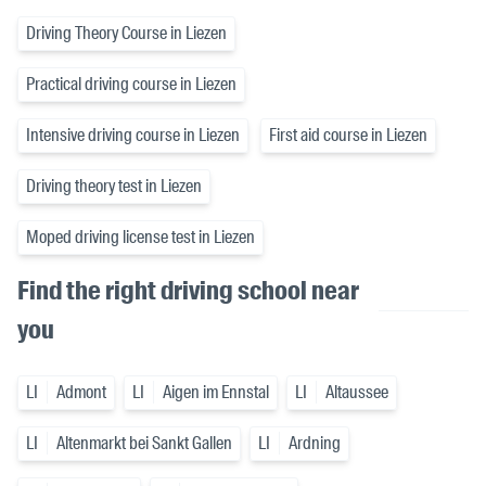
Driving Theory Course in Liezen
Practical driving course in Liezen
Intensive driving course in Liezen
First aid course in Liezen
Driving theory test in Liezen
Moped driving license test in Liezen
Find the right driving school near
you
LI
Admont
LI
Aigen im Ennstal
LI
Altaussee
LI
Altenmarkt bei Sankt Gallen
LI
Ardning