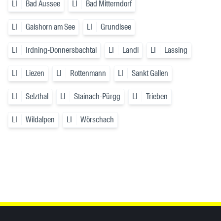
LI
Bad Aussee
LI
Bad Mitterndorf
LI
Gaishorn am See
LI
Grundlsee
LI
Irdning-Donnersbachtal
LI
Landl
LI
Lassing
LI
Liezen
LI
Rottenmann
LI
Sankt Gallen
LI
Selzthal
LI
Stainach-Pürgg
LI
Trieben
LI
Wildalpen
LI
Wörschach
Inhaltsinformationen