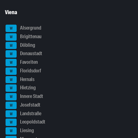
Viena
Alsergrund
W
Brigittenau
W
Döbling
W
Donaustadt
W
Favoriten
W
Floridsdorf
W
Hernals
W
Hietzing
W
Innere Stadt
W
Josefstadt
W
Landstraße
W
Leopoldstadt
W
Liesing
W