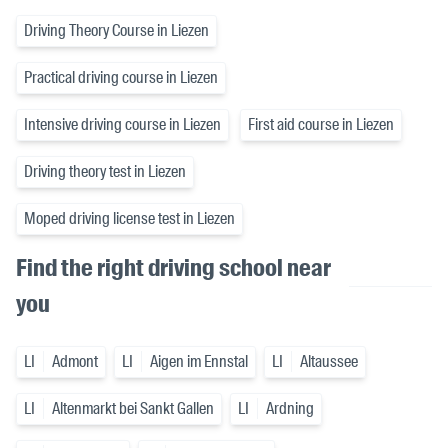
Driving Theory Course in Liezen
Practical driving course in Liezen
Intensive driving course in Liezen
First aid course in Liezen
Driving theory test in Liezen
Moped driving license test in Liezen
Find the right driving school near
you
LI
Admont
LI
Aigen im Ennstal
LI
Altaussee
LI
Altenmarkt bei Sankt Gallen
LI
Ardning