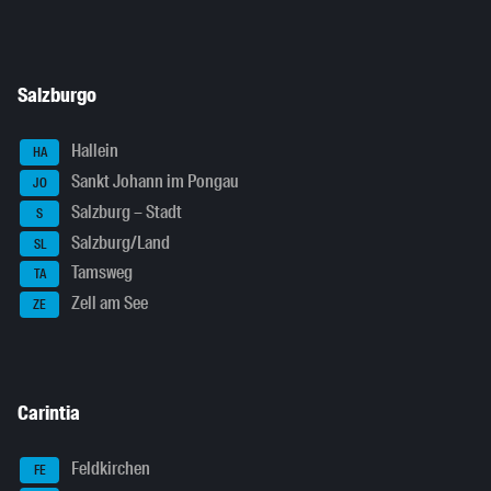
Salzburgo
Hallein
HA
Sankt Johann im Pongau
JO
Salzburg – Stadt
S
Salzburg/Land
SL
Tamsweg
TA
Zell am See
ZE
Carintia
Feldkirchen
FE