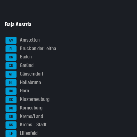
Baja Austria
Amstetten
AM
Bruck an der Leitha
BL
Baden
BN
Gmünd
GD
Gänserndorf
GF
Hollabrunn
HL
Horn
HO
Klosterneuburg
KG
Korneuburg
KO
Krems/Land
KR
Krems – Stadt
KS
Lilienfeld
LF