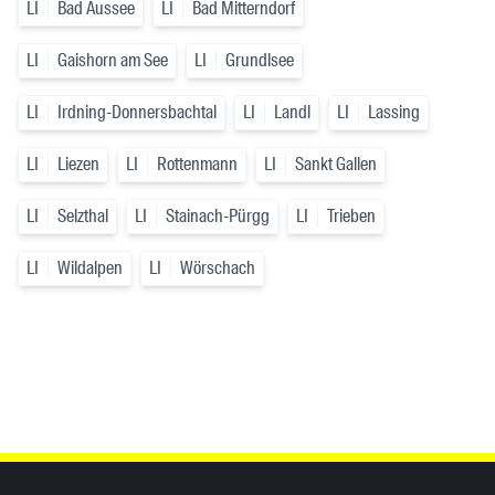
LI
Bad Aussee
LI
Bad Mitterndorf
LI
Gaishorn am See
LI
Grundlsee
LI
Irdning-Donnersbachtal
LI
Landl
LI
Lassing
LI
Liezen
LI
Rottenmann
LI
Sankt Gallen
LI
Selzthal
LI
Stainach-Pürgg
LI
Trieben
LI
Wildalpen
LI
Wörschach
Inhaltsinformationen