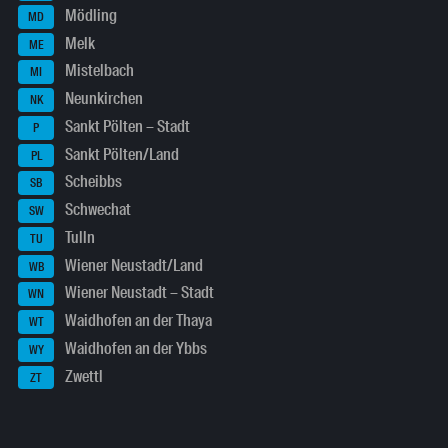
Mödling
MD
Melk
ME
Mistelbach
MI
Neunkirchen
NK
Sankt Pölten – Stadt
P
Sankt Pölten/Land
PL
Scheibbs
SB
Schwechat
SW
Tulln
TU
Wiener Neustadt/Land
WB
Wiener Neustadt – Stadt
WN
Waidhofen an der Thaya
WT
Waidhofen an der Ybbs
WY
Zwettl
ZT