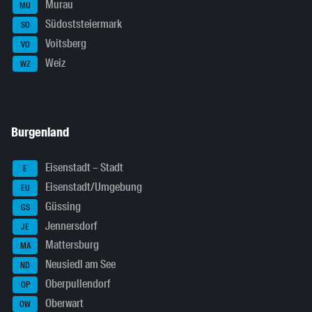
Murau
MU
Südoststeiermark
SO
Voitsberg
VO
Weiz
WZ
Burgenland
Eisenstadt – Stadt
E
Eisenstadt/Umgebung
EU
Güssing
GS
Jennersdorf
JE
Mattersburg
MA
Neusiedl am See
ND
Oberpullendorf
OP
Oberwart
OW