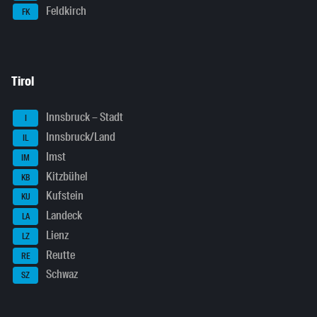
Feldkirch
FK
Tirol
Innsbruck – Stadt
I
Innsbruck/Land
IL
Imst
IM
Kitzbühel
KB
Kufstein
KU
Landeck
LA
Lienz
LZ
Reutte
RE
Schwaz
SZ