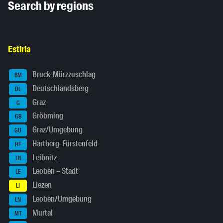
Search by regions
Estiria
Bruck-Mürzzuschlag
BM
Deutschlandsberg
DL
Graz
G
Gröbming
GB
Graz/Umgebung
GU
Hartberg-Fürstenfeld
HF
Leibnitz
LB
Leoben – Stadt
LE
Liezen
LI
Leoben/Umgebung
LN
Murtal
MT