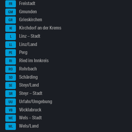
Freistadt
FR
Gmunden
GM
Grieskirchen
GR
Kirchdorf an der Krems
KI
Linz – Stadt
L
Linz/Land
LL
Perg
PE
Ried im Innkreis
RI
Rohrbach
RO
Schärding
SD
Steyr/Land
SE
Steyr – Stadt
SR
Urfahr/Umgebung
UU
Vöcklabruck
VB
Wels – Stadt
WE
Wels/Land
WL