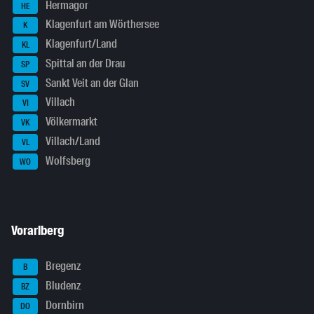
Hermagor
HE
Klagenfurt am Wörthersee
K
Klagenfurt/Land
KL
Spittal an der Drau
SP
Sankt Veit an der Glan
SV
Villach
VI
Völkermarkt
VK
Villach/Land
VL
Wolfsberg
WO
Vorarlberg
Bregenz
B
Bludenz
BZ
Dornbirn
DO