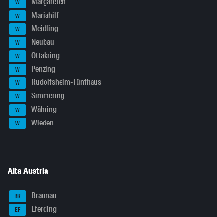
Margareten
W
Mariahilf
W
Meidling
W
Neubau
W
Ottakring
W
Penzing
W
Rudolfsheim-Fünfhaus
W
Simmering
W
Währing
W
Wieden
W
Alta Austria
Braunau
BR
Eferding
EF