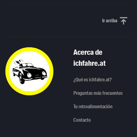
Ir arriba
Scroll to th
Acerca de
ichfahre.at
¿Qué es ichfahre.at?
Preguntas más frecuentes
Tu retroalimentación
Contacto