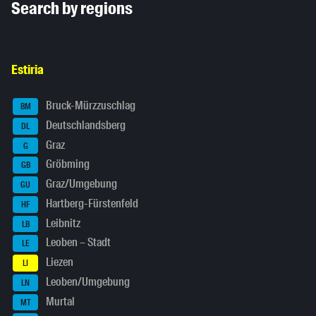
Search by regions
Estiria
Bruck-Mürzzuschlag
BM
Deutschlandsberg
DL
Graz
G
Gröbming
GB
Graz/Umgebung
GU
Hartberg-Fürstenfeld
HF
Leibnitz
LB
Leoben – Stadt
LE
Liezen
LI
Leoben/Umgebung
LN
Murtal
MT