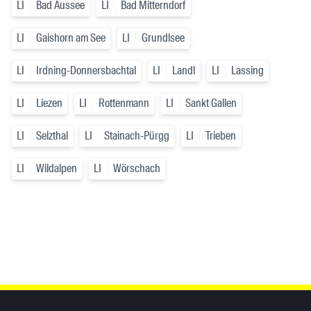
LI
Bad Aussee
LI
Bad Mitterndorf
LI
Gaishorn am See
LI
Grundlsee
LI
Irdning-Donnersbachtal
LI
Landl
LI
Lassing
LI
Liezen
LI
Rottenmann
LI
Sankt Gallen
LI
Selzthal
LI
Stainach-Pürgg
LI
Trieben
LI
Wildalpen
LI
Wörschach
Inhaltsinformationen