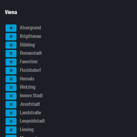
Viena
Alsergrund
W
Brigittenau
W
Döbling
W
Donaustadt
W
Favoriten
W
Floridsdorf
W
Hernals
W
Hietzing
W
Innere Stadt
W
Josefstadt
W
Landstraße
W
Leopoldstadt
W
Liesing
W