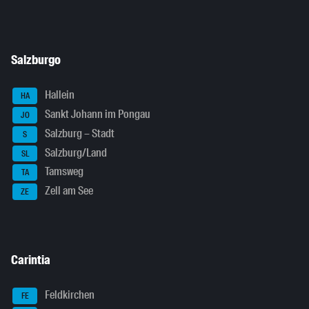
Salzburgo
Hallein
HA
Sankt Johann im Pongau
JO
Salzburg – Stadt
S
Salzburg/Land
SL
Tamsweg
TA
Zell am See
ZE
Carintia
Feldkirchen
FE