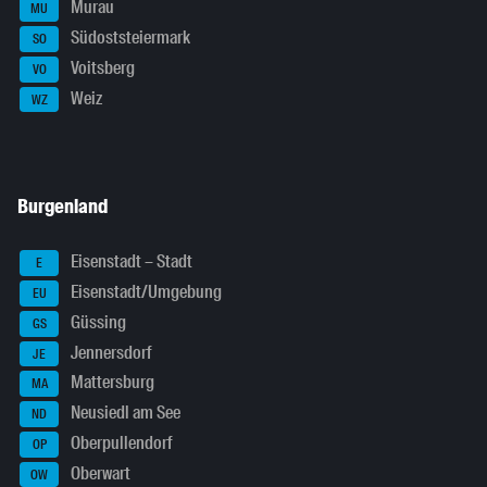
Murau
MU
Südoststeiermark
SO
Voitsberg
VO
Weiz
WZ
Burgenland
Eisenstadt – Stadt
E
Eisenstadt/Umgebung
EU
Güssing
GS
Jennersdorf
JE
Mattersburg
MA
Neusiedl am See
ND
Oberpullendorf
OP
Oberwart
OW