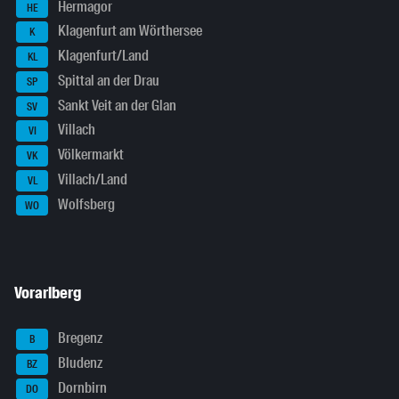
Hermagor
HE
Klagenfurt am Wörthersee
K
Klagenfurt/Land
KL
Spittal an der Drau
SP
Sankt Veit an der Glan
SV
Villach
VI
Völkermarkt
VK
Villach/Land
VL
Wolfsberg
WO
Vorarlberg
Bregenz
B
Bludenz
BZ
Dornbirn
DO