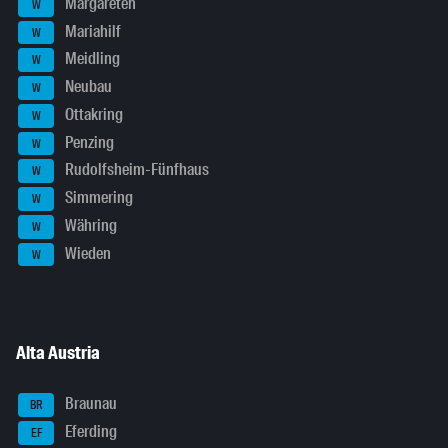
Margareten
W
Mariahilf
W
Meidling
W
Neubau
W
Ottakring
W
Penzing
W
Rudolfsheim-Fünfhaus
W
Simmering
W
Währing
W
Wieden
W
Alta Austria
Braunau
BR
Eferding
EF