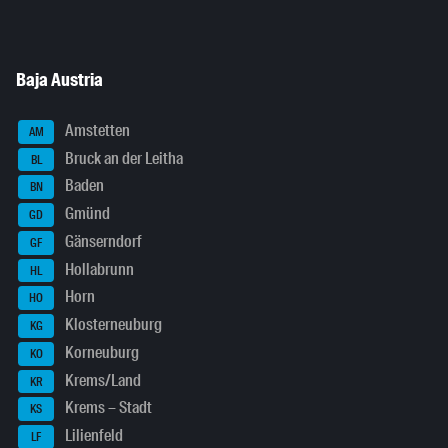
Baja Austria
Amstetten
AM
Bruck an der Leitha
BL
Baden
BN
Gmünd
GD
Gänserndorf
GF
Hollabrunn
HL
Horn
HO
Klosterneuburg
KG
Korneuburg
KO
Krems/Land
KR
Krems – Stadt
KS
Lilienfeld
LF