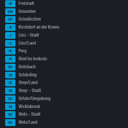
Freistadt
FR
Gmunden
GM
Grieskirchen
GR
Kirchdorf an der Krems
KI
Linz – Stadt
L
Linz/Land
LL
Perg
PE
Ried im Innkreis
RI
Rohrbach
RO
Schärding
SD
Steyr/Land
SE
Steyr – Stadt
SR
Urfahr/Umgebung
UU
Vöcklabruck
VB
Wels – Stadt
WE
Wels/Land
WL