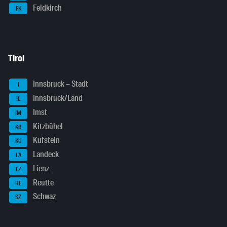
Feldkirch
FK
Tirol
Innsbruck – Stadt
I
Innsbruck/Land
IL
Imst
IM
Kitzbühel
KB
Kufstein
KU
Landeck
LA
Lienz
LZ
Reutte
RE
Schwaz
SZ