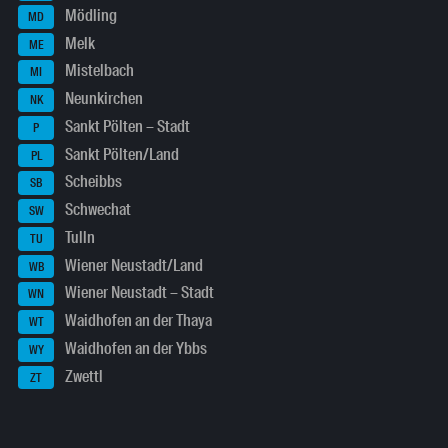
Mödling
MD
Melk
ME
Mistelbach
MI
Neunkirchen
NK
Sankt Pölten – Stadt
P
Sankt Pölten/Land
PL
Scheibbs
SB
Schwechat
SW
Tulln
TU
Wiener Neustadt/Land
WB
Wiener Neustadt – Stadt
WN
Waidhofen an der Thaya
WT
Waidhofen an der Ybbs
WY
Zwettl
ZT