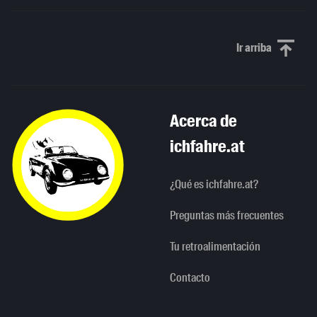
Ir arriba
Scroll to th
Acerca de
ichfahre.at
¿Qué es ichfahre.at?
Preguntas más frecuentes
Tu retroalimentación
Contacto