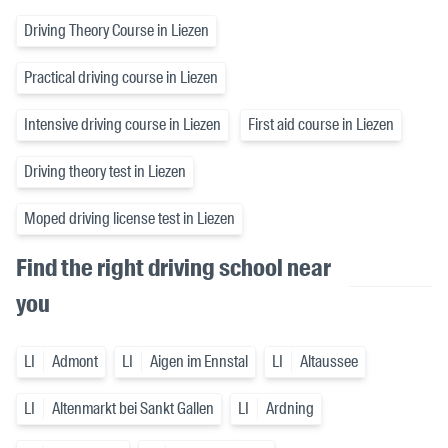
Driving Theory Course in Liezen
Practical driving course in Liezen
Intensive driving course in Liezen
First aid course in Liezen
Driving theory test in Liezen
Moped driving license test in Liezen
Find the right driving school near
you
LI
Admont
LI
Aigen im Ennstal
LI
Altaussee
LI
Altenmarkt bei Sankt Gallen
LI
Ardning