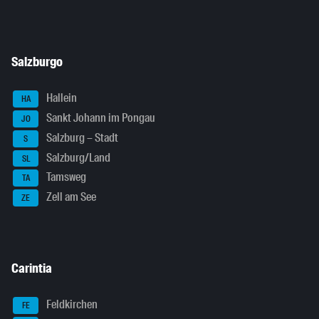
Salzburgo
Hallein
HA
Sankt Johann im Pongau
JO
Salzburg – Stadt
S
Salzburg/Land
SL
Tamsweg
TA
Zell am See
ZE
Carintia
Feldkirchen
FE