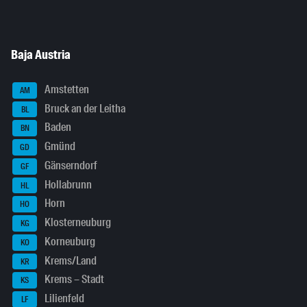
Baja Austria
Amstetten
AM
Bruck an der Leitha
BL
Baden
BN
Gmünd
GD
Gänserndorf
GF
Hollabrunn
HL
Horn
HO
Klosterneuburg
KG
Korneuburg
KO
Krems/Land
KR
Krems – Stadt
KS
Lilienfeld
LF