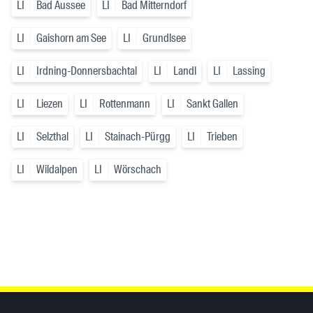
LI
Bad Aussee
LI
Bad Mitterndorf
LI
Gaishorn am See
LI
Grundlsee
LI
Irdning-Donnersbachtal
LI
Landl
LI
Lassing
LI
Liezen
LI
Rottenmann
LI
Sankt Gallen
LI
Selzthal
LI
Stainach-Pürgg
LI
Trieben
LI
Wildalpen
LI
Wörschach
Inhaltsinformationen