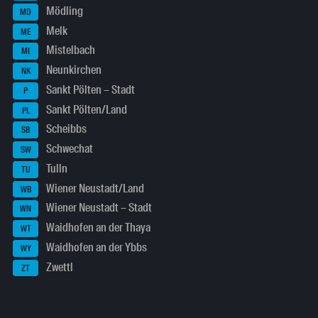
Mödling
MD
Melk
ME
Mistelbach
MI
Neunkirchen
NK
Sankt Pölten – Stadt
P
Sankt Pölten/Land
PL
Scheibbs
SB
Schwechat
SW
Tulln
TU
Wiener Neustadt/Land
WB
Wiener Neustadt – Stadt
WN
Waidhofen an der Thaya
WT
Waidhofen an der Ybbs
WY
Zwettl
ZT