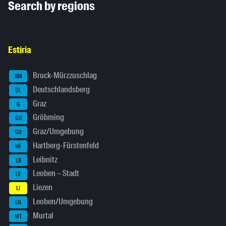
Search by regions
Estiria
Bruck-Mürzzuschlag
BM
Deutschlandsberg
DL
Graz
G
Gröbming
GB
Graz/Umgebung
GU
Hartberg-Fürstenfeld
HF
Leibnitz
LB
Leoben – Stadt
LE
Liezen
LI
Leoben/Umgebung
LN
Murtal
MT