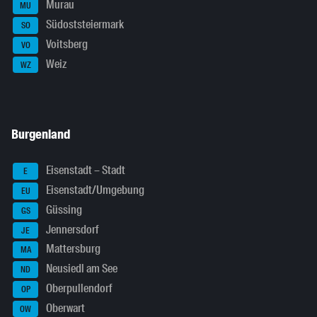
Murau
MU
Südoststeiermark
SO
Voitsberg
VO
Weiz
WZ
Burgenland
Eisenstadt – Stadt
E
Eisenstadt/Umgebung
EU
Güssing
GS
Jennersdorf
JE
Mattersburg
MA
Neusiedl am See
ND
Oberpullendorf
OP
Oberwart
OW