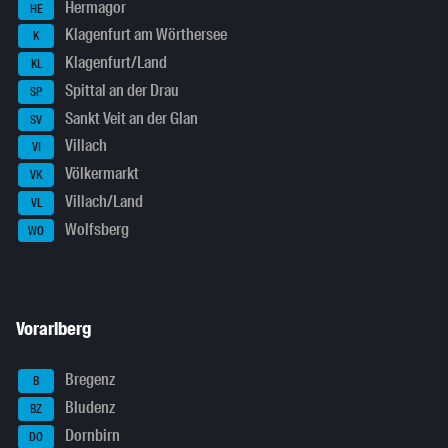
Hermagor
HE
Klagenfurt am Wörthersee
K
Klagenfurt/Land
KL
Spittal an der Drau
SP
Sankt Veit an der Glan
SV
Villach
VI
Völkermarkt
VK
Villach/Land
VL
Wolfsberg
WO
Vorarlberg
Bregenz
B
Bludenz
BZ
Dornbirn
DO