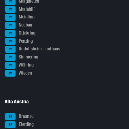
Margareten
W
Mariahilf
W
Meidling
W
Neubau
W
Ottakring
W
Penzing
W
Rudolfsheim-Fünfhaus
W
Simmering
W
Währing
W
Wieden
W
Alta Austria
Braunau
BR
Eferding
EF