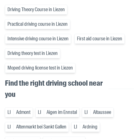
Driving Theory Course in Liezen
Practical driving course in Liezen
Intensive driving course in Liezen
First aid course in Liezen
Driving theory test in Liezen
Moped driving license test in Liezen
Find the right driving school near
you
LI
Admont
LI
Aigen im Ennstal
LI
Altaussee
LI
Altenmarkt bei Sankt Gallen
LI
Ardning