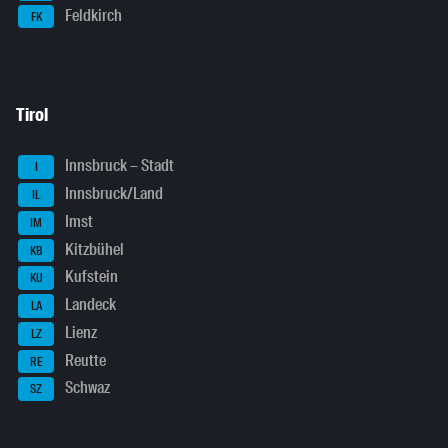
Feldkirch
FK
Tirol
Innsbruck – Stadt
I
Innsbruck/Land
IL
Imst
IM
Kitzbühel
KB
Kufstein
KU
Landeck
LA
Lienz
LZ
Reutte
RE
Schwaz
SZ