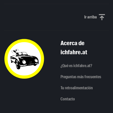
Ir arriba
Scroll to th
Acerca de
ichfahre.at
¿Qué es ichfahre.at?
Preguntas más frecuentes
Tu retroalimentación
Contacto