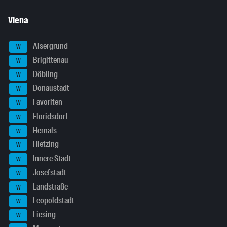
Viena
Alsergrund
W
Brigittenau
W
Döbling
W
Donaustadt
W
Favoriten
W
Floridsdorf
W
Hernals
W
Hietzing
W
Innere Stadt
W
Josefstadt
W
Landstraße
W
Leopoldstadt
W
Liesing
W