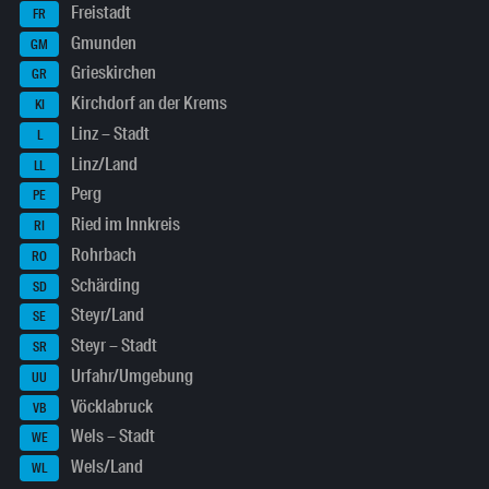
Freistadt
FR
Gmunden
GM
Grieskirchen
GR
Kirchdorf an der Krems
KI
Linz – Stadt
L
Linz/Land
LL
Perg
PE
Ried im Innkreis
RI
Rohrbach
RO
Schärding
SD
Steyr/Land
SE
Steyr – Stadt
SR
Urfahr/Umgebung
UU
Vöcklabruck
VB
Wels – Stadt
WE
Wels/Land
WL