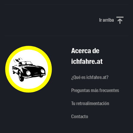
Ir arriba
Scroll to th
Acerca de
ichfahre.at
¿Qué es ichfahre.at?
Preguntas más frecuentes
Tu retroalimentación
Contacto