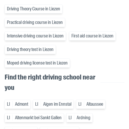
Driving Theory Course in Liezen
Practical driving course in Liezen
Intensive driving course in Liezen
First aid course in Liezen
Driving theory test in Liezen
Moped driving license test in Liezen
Find the right driving school near
you
LI
Admont
LI
Aigen im Ennstal
LI
Altaussee
LI
Altenmarkt bei Sankt Gallen
LI
Ardning