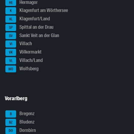
Hermagor
HE
Klagenfurt am Wörthersee
K
Klagenfurt/Land
KL
Spittal an der Drau
SP
Sankt Veit an der Glan
SV
Villach
VI
Völkermarkt
VK
Villach/Land
VL
Wolfsberg
WO
Vorarlberg
Bregenz
B
Bludenz
BZ
Dornbirn
DO