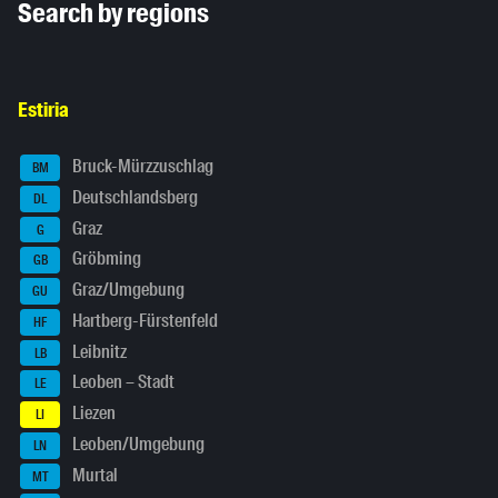
Search by regions
Estiria
Bruck-Mürzzuschlag
BM
Deutschlandsberg
DL
Graz
G
Gröbming
GB
Graz/Umgebung
GU
Hartberg-Fürstenfeld
HF
Leibnitz
LB
Leoben – Stadt
LE
Liezen
LI
Leoben/Umgebung
LN
Murtal
MT