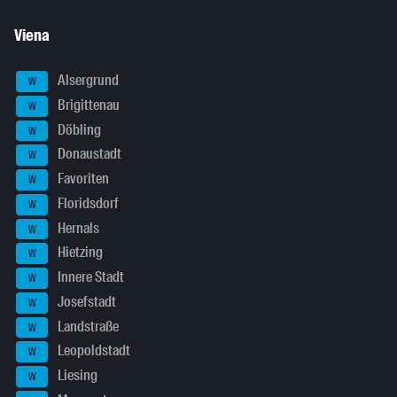
Viena
Alsergrund
W
Brigittenau
W
Döbling
W
Donaustadt
W
Favoriten
W
Floridsdorf
W
Hernals
W
Hietzing
W
Innere Stadt
W
Josefstadt
W
Landstraße
W
Leopoldstadt
W
Liesing
W