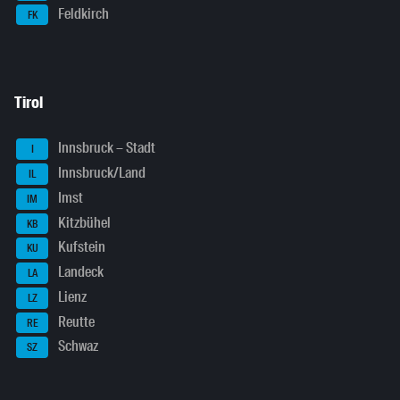
Feldkirch
FK
Tirol
Innsbruck – Stadt
I
Innsbruck/Land
IL
Imst
IM
Kitzbühel
KB
Kufstein
KU
Landeck
LA
Lienz
LZ
Reutte
RE
Schwaz
SZ