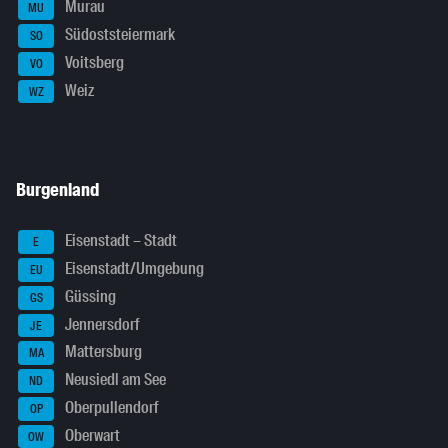
Murau
MU
Südoststeiermark
SO
Voitsberg
VO
Weiz
WZ
Burgenland
Eisenstadt – Stadt
E
Eisenstadt/Umgebung
EU
Güssing
GS
Jennersdorf
JE
Mattersburg
MA
Neusiedl am See
ND
Oberpullendorf
OP
Oberwart
OW