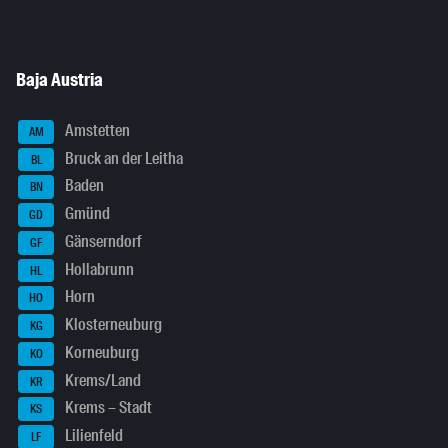
Baja Austria
Amstetten
AM
Bruck an der Leitha
BL
Baden
BN
Gmünd
GD
Gänserndorf
GF
Hollabrunn
HL
Horn
HO
Klosterneuburg
KG
Korneuburg
KO
Krems/Land
KR
Krems – Stadt
KS
Lilienfeld
LF