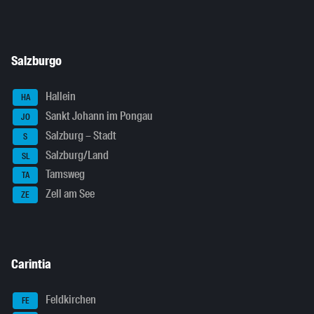
Salzburgo
Hallein
HA
Sankt Johann im Pongau
JO
Salzburg – Stadt
S
Salzburg/Land
SL
Tamsweg
TA
Zell am See
ZE
Carintia
Feldkirchen
FE