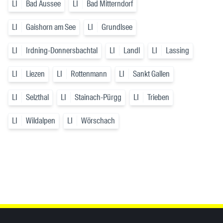
LI
Bad Aussee
LI
Bad Mitterndorf
LI
Gaishorn am See
LI
Grundlsee
LI
Irdning-Donnersbachtal
LI
Landl
LI
Lassing
LI
Liezen
LI
Rottenmann
LI
Sankt Gallen
LI
Selzthal
LI
Stainach-Pürgg
LI
Trieben
LI
Wildalpen
LI
Wörschach
Inhaltsinformationen