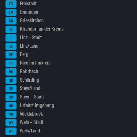
Freistadt
FR
Gmunden
GM
Grieskirchen
GR
Kirchdorf an der Krems
KI
Linz – Stadt
L
Linz/Land
LL
Perg
PE
Ried im Innkreis
RI
Rohrbach
RO
Schärding
SD
Steyr/Land
SE
Steyr – Stadt
SR
Urfahr/Umgebung
UU
Vöcklabruck
VB
Wels – Stadt
WE
Wels/Land
WL