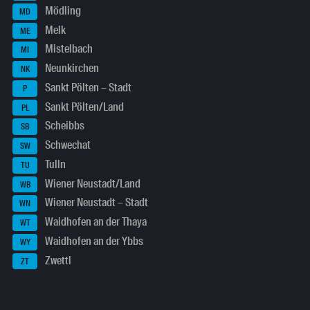
Mödling
MD
Melk
ME
Mistelbach
MI
Neunkirchen
NK
Sankt Pölten – Stadt
P
Sankt Pölten/Land
PL
Scheibbs
SB
Schwechat
SW
Tulln
TU
Wiener Neustadt/Land
WB
Wiener Neustadt – Stadt
WN
Waidhofen an der Thaya
WT
Waidhofen an der Ybbs
WY
Zwettl
ZT