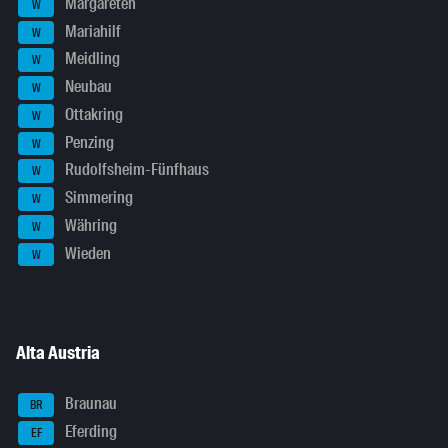
Margareten
W
Mariahilf
W
Meidling
W
Neubau
W
Ottakring
W
Penzing
W
Rudolfsheim-Fünfhaus
W
Simmering
W
Währing
W
Wieden
W
Alta Austria
Braunau
BR
Eferding
EF