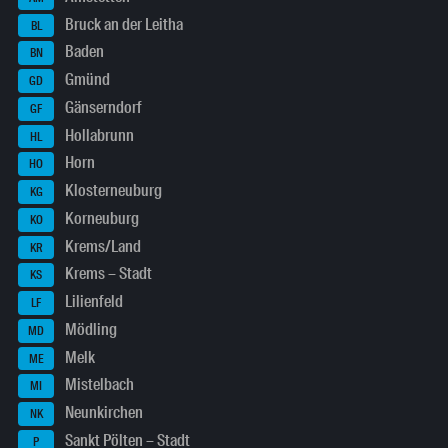
Bruck an der Leitha
BL
Baden
BN
Gmünd
GD
Gänserndorf
GF
Hollabrunn
HL
Horn
HO
Klosterneuburg
KG
Korneuburg
KO
Krems/Land
KR
Krems – Stadt
KS
Lilienfeld
LF
Mödling
MD
Melk
ME
Mistelbach
MI
Neunkirchen
NK
Sankt Pölten – Stadt
P