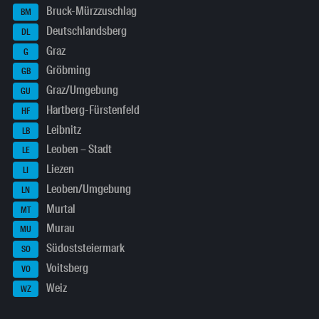
Bruck-Mürzzuschlag
BM
Deutschlandsberg
DL
Graz
G
Gröbming
GB
Graz/Umgebung
GU
Hartberg-Fürstenfeld
HF
Leibnitz
LB
Leoben – Stadt
LE
Liezen
LI
Leoben/Umgebung
LN
Murtal
MT
Murau
MU
Südoststeiermark
SO
Voitsberg
VO
Weiz
WZ