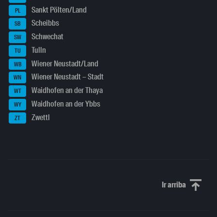
Sankt Pölten/Land
PL
Scheibbs
SB
Schwechat
SW
Tulln
TU
Wiener Neustadt/Land
WB
Wiener Neustadt – Stadt
WN
Waidhofen an der Thaya
WT
Waidhofen an der Ybbs
WY
Zwettl
ZT
Ir arriba
Scroll to th