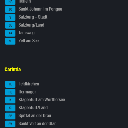
Hallein
HA
Sankt Johann im Pongau
JO
Salzburg – Stadt
S
Salzburg/Land
SL
Tamsweg
TA
Zell am See
ZE
Carintia
Feldkirchen
FE
Hermagor
HE
Klagenfurt am Wörthersee
K
Klagenfurt/Land
KL
Spittal an der Drau
SP
Sankt Veit an der Glan
SV