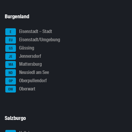
Burgenland
Eisenstadt – Stadt
E
Eisenstadt/Umgebung
EU
Güssing
GS
Jennersdorf
JE
Mattersburg
MA
Neusiedl am See
ND
Oberpullendorf
OP
Oberwart
OW
Salzburgo