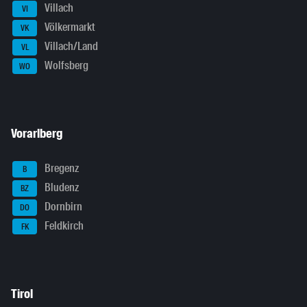
Villach
VI
Völkermarkt
VK
Villach/Land
VL
Wolfsberg
WO
Vorarlberg
Bregenz
B
Bludenz
BZ
Dornbirn
DO
Feldkirch
FK
Tirol