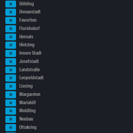
Döbling
W
Donaustadt
W
Favoriten
W
Floridsdorf
W
Hernals
W
Hietzing
W
Innere Stadt
W
Josefstadt
W
Landstraße
W
Leopoldstadt
W
Liesing
W
Margareten
W
Mariahilf
W
Meidling
W
Neubau
W
Ottakring
W