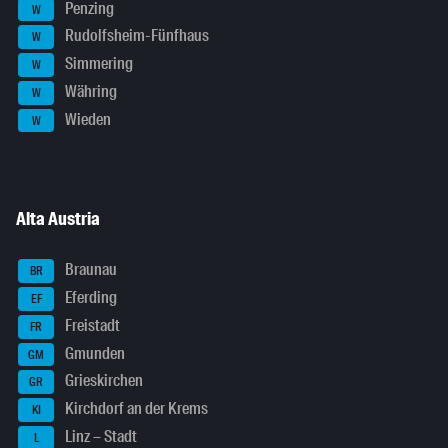
Penzing
W
Rudolfsheim-Fünfhaus
W
Simmering
W
Währing
W
Wieden
W
Alta Austria
Braunau
BR
Eferding
EF
Freistadt
FR
Gmunden
GM
Grieskirchen
GR
Kirchdorf an der Krems
KI
Linz – Stadt
L