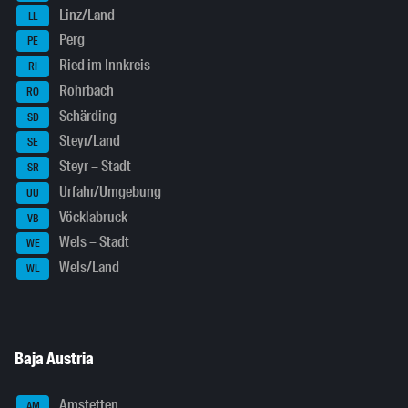
Linz/Land
LL
Perg
PE
Ried im Innkreis
RI
Rohrbach
RO
Schärding
SD
Steyr/Land
SE
Steyr – Stadt
SR
Urfahr/Umgebung
UU
Vöcklabruck
VB
Wels – Stadt
WE
Wels/Land
WL
Baja Austria
Amstetten
AM