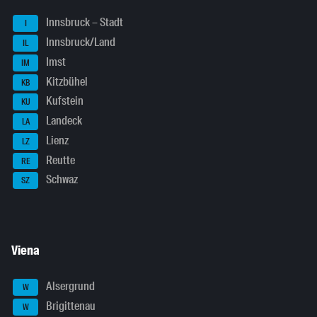
Innsbruck – Stadt
I
Innsbruck/Land
IL
Imst
IM
Kitzbühel
KB
Kufstein
KU
Landeck
LA
Lienz
LZ
Reutte
RE
Schwaz
SZ
Viena
Alsergrund
W
Brigittenau
W