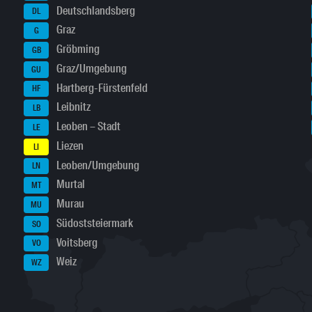
Deutschlandsberg
DL
Graz
G
Gröbming
GB
Graz/Umgebung
GU
Hartberg-Fürstenfeld
HF
Leibnitz
LB
Leoben – Stadt
LE
Liezen
LI
Leoben/Umgebung
LN
Murtal
MT
Murau
MU
Südoststeiermark
SO
Voitsberg
VO
Weiz
WZ