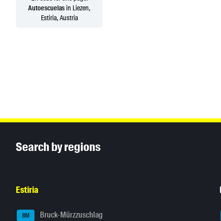
Autoescuelas
in Liezen,
Estiria, Austria
Inhaltsinformationen
Search by regions
Estiria
Bruck-Mürzzuschlag
BM