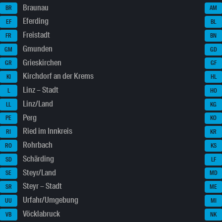
Braunau
BR
AM
Eferding
EF
BL
Freistadt
FR
BN
Gmunden
GM
GD
Grieskirchen
GR
GF
Kirchdorf an der Krems
KI
HL
Linz – Stadt
L
HO
Linz/Land
LL
KG
Perg
PE
KO
Ried im Innkreis
RI
KR
Rohrbach
RO
KS
Schärding
SD
LF
Steyr/Land
SE
MD
Steyr – Stadt
SR
ME
Urfahr/Umgebung
UU
MI
Vöcklabruck
VB
NK