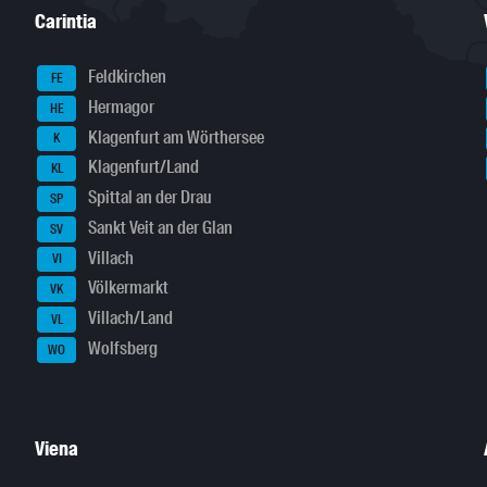
Carintia
Feldkirchen
FE
Hermagor
HE
Klagenfurt am Wörthersee
K
Klagenfurt/Land
KL
Spittal an der Drau
SP
Sankt Veit an der Glan
SV
Villach
VI
Völkermarkt
VK
Villach/Land
VL
Wolfsberg
WO
Viena