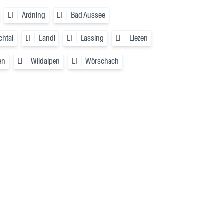
LI
Ardning
LI
Bad Aussee
chtal
LI
Landl
LI
Lassing
LI
Liezen
en
LI
Wildalpen
LI
Wörschach