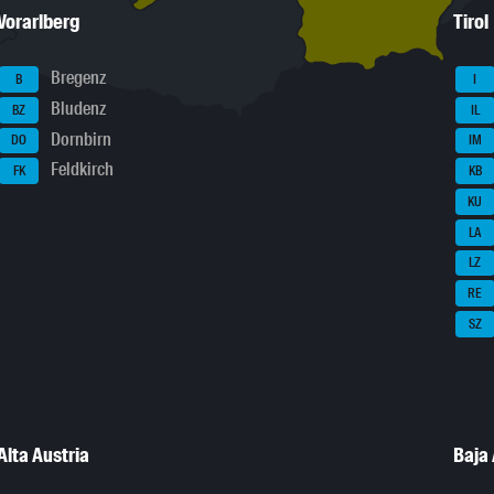
Vorarlberg
Tirol
Bregenz
B
I
Bludenz
BZ
IL
Dornbirn
DO
IM
Feldkirch
FK
KB
KU
LA
LZ
RE
SZ
Alta Austria
Baja 