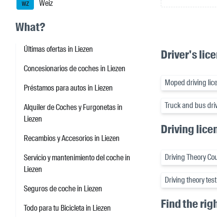
Weiz
WZ
What?
Últimas ofertas in Liezen
Driver's lic
Concesionarios de coches in Liezen
Moped driving lice
Préstamos para autos in Liezen
Truck and bus driv
Alquiler de Coches y Furgonetas in
Liezen
Driving lice
Recambios y Accesorios in Liezen
Driving Theory Cou
Servicio y mantenimiento del coche in
Liezen
Driving theory test
Seguros de coche in Liezen
Find the rig
Todo para tu Bicicleta in Liezen