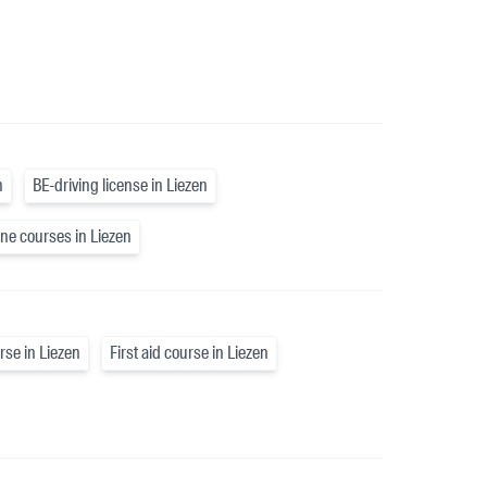
n
BE-driving license in Liezen
ane courses in Liezen
rse in Liezen
First aid course in Liezen