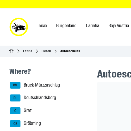
Inicio
Burgenland
Carintia
Baja Austria
Inicio
Estiria
Liezen
Autoescuelas
Seitenleisten-Navigation
Where?
Autoesc
Bruck-Mürzzuschlag
Header Ban
BM
Deutschlandsberg
DL
Graz
G
Gröbming
GB