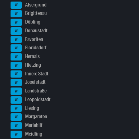
Alsergrund
W
Brigittenau
W
Döbling
W
Donaustadt
W
Favoriten
W
Floridsdorf
W
Hernals
W
Hietzing
W
Innere Stadt
W
Josefstadt
W
Landstraße
W
Leopoldstadt
W
Liesing
W
Margareten
W
Mariahilf
W
Meidling
W