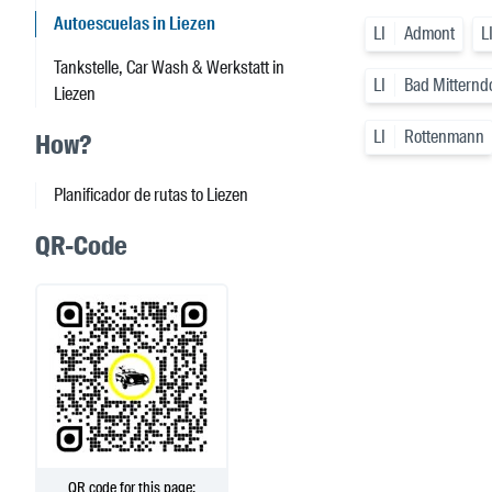
Autoescuelas in Liezen
LI
Admont
L
Tankstelle, Car Wash & Werkstatt in
LI
Bad Mitternd
Liezen
LI
Rottenmann
How?
Planificador de rutas to Liezen
QR-Code
QR code for this page: