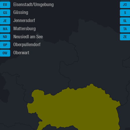
Eisenstadt/Umgebung
EU
JO
Güssing
GS
S
Jennersdorf
JE
SL
Mattersburg
MA
TA
Neusiedl am See
ND
ZE
Oberpullendorf
OP
Oberwart
OW