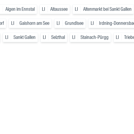
I
Aigen im Ennstal
LI
Altaussee
LI
Altenmarkt bei Sankt Gallen
orf
LI
Gaishorn am See
LI
Grundlsee
LI
Irdning-Donnersba
LI
Sankt Gallen
LI
Selzthal
LI
Stainach-Pürgg
LI
Trieb