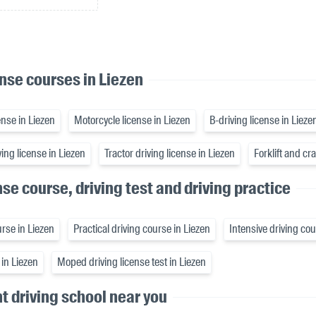
ense courses in Liezen
nse in Liezen
Motorcycle license in Liezen
B-driving license in Lieze
ing license in Liezen
Tractor driving license in Liezen
Forklift and cr
nse course, driving test and driving practice
rse in Liezen
Practical driving course in Liezen
Intensive driving cou
 in Liezen
Moped driving license test in Liezen
ht driving school near you