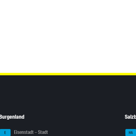
Burgenland
Salz
Eisenstadt – Stadt
E
HA