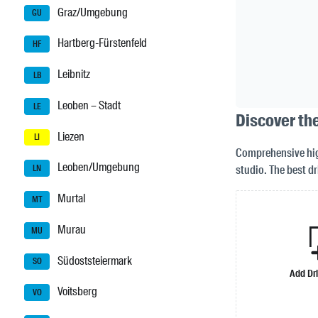
Graz/Umgebung
GU
Hartberg-Fürstenfeld
HF
Leibnitz
LB
Leoben – Stadt
LE
Discover the
Liezen
LI
Comprehensive high
Leoben/Umgebung
studio. The best dr
LN
Murtal
MT
Murau
MU
Südoststeiermark
SO
Add Dr
Voitsberg
VO