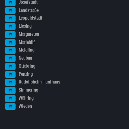
Josefstadt
W
Landstraße
W
Leopoldstadt
W
Liesing
W
Margareten
W
Mariahilf
W
Meidling
W
Neubau
W
Ottakring
W
Penzing
W
Rudolfsheim-Fünfhaus
W
Simmering
W
Währing
W
Wieden
W