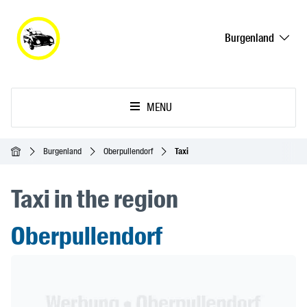
Burgenland
MENU
Inicio
Burgenland
Oberpullendorf
Taxi
Taxi in the region
Oberpullendorf
Header Banner