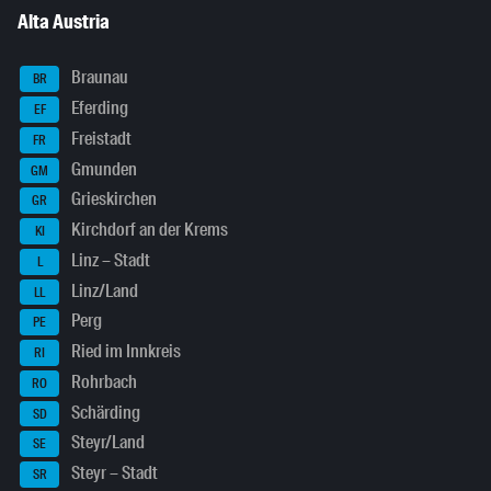
Alta Austria
Braunau
BR
Eferding
EF
Freistadt
FR
Gmunden
GM
Grieskirchen
GR
Kirchdorf an der Krems
KI
Linz – Stadt
L
Linz/Land
LL
Perg
PE
Ried im Innkreis
RI
Rohrbach
RO
Schärding
SD
Steyr/Land
SE
Steyr – Stadt
SR