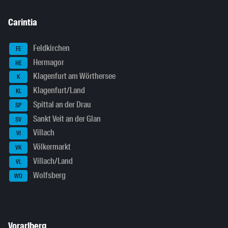
Carintia
Feldkirchen
FE
Hermagor
HE
Klagenfurt am Wörthersee
K
Klagenfurt/Land
KL
Spittal an der Drau
SP
Sankt Veit an der Glan
SV
Villach
VI
Völkermarkt
VK
Villach/Land
VL
Wolfsberg
WO
Vorarlberg