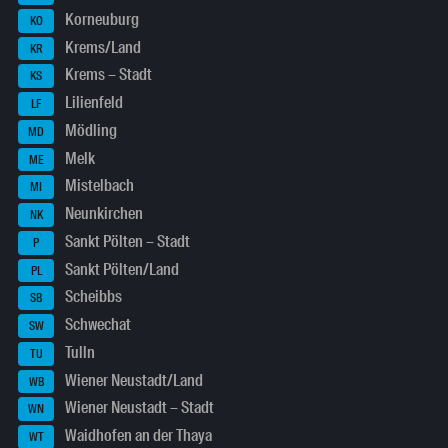
Korneuburg
KO
Krems/Land
KR
Krems – Stadt
KS
Lilienfeld
LF
Mödling
MD
Melk
ME
Mistelbach
MI
Neunkirchen
NK
Sankt Pölten – Stadt
P
Sankt Pölten/Land
PL
Scheibbs
SB
Schwechat
SW
Tulln
TU
Wiener Neustadt/Land
WB
Wiener Neustadt – Stadt
WN
Waidhofen an der Thaya
WT