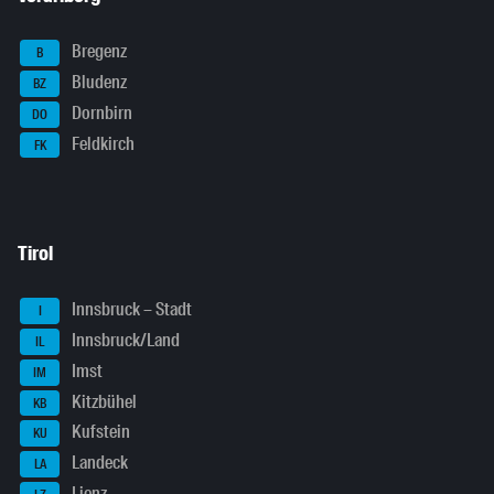
Bregenz
B
Bludenz
BZ
Dornbirn
DO
Feldkirch
FK
Tirol
Innsbruck – Stadt
I
Innsbruck/Land
IL
Imst
IM
Kitzbühel
KB
Kufstein
KU
Landeck
LA
Lienz