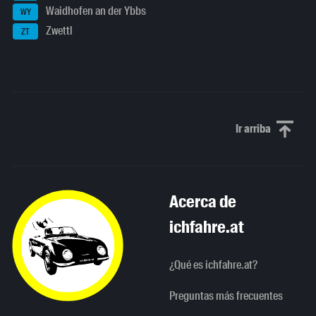
Waidhofen an der Ybbs
WY
Zwettl
ZT
Ir arriba
Scroll to th
Acerca de
ichfahre.at
¿Qué es ichfahre.at?
Preguntas más frecuentes