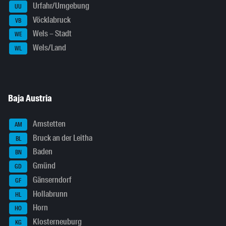
Urfahr/Umgebung
UU
Vöcklabruck
VB
Wels – Stadt
WE
Wels/Land
WL
Baja Austria
Amstetten
AM
Bruck an der Leitha
BL
Baden
BN
Gmünd
GD
Gänserndorf
GF
Hollabrunn
HL
Horn
HO
Klosterneuburg
KG