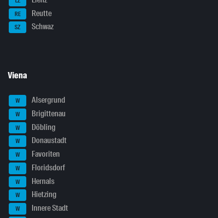
LZ
Reutte
RE
Schwaz
SZ
Viena
Alsergrund
W
Brigittenau
W
Döbling
W
Donaustadt
W
Favoriten
W
Floridsdorf
W
Hernals
W
Hietzing
W
Innere Stadt
W