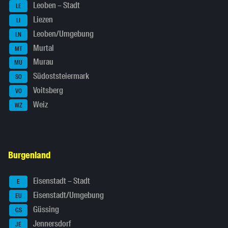
Leoben – Stadt
LE
Liezen
LI
Leoben/Umgebung
LN
Murtal
MT
Murau
MU
Südoststeiermark
SO
Voitsberg
VO
Weiz
WZ
Burgenland
Eisenstadt – Stadt
E
Eisenstadt/Umgebung
EU
Güssing
GS
Jennersdorf
JE