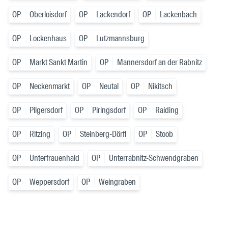
OP
Oberloisdorf
OP
Lackendorf
OP
Lackenbach
OP
Lockenhaus
OP
Lutzmannsburg
OP
Markt Sankt Martin
OP
Mannersdorf an der Rabnitz
OP
Neckenmarkt
OP
Neutal
OP
Nikitsch
OP
Pilgersdorf
OP
Piringsdorf
OP
Raiding
OP
Ritzing
OP
Steinberg-Dörfl
OP
Stoob
OP
Unterfrauenhaid
OP
Unterrabnitz-Schwendgraben
OP
Weppersdorf
OP
Weingraben