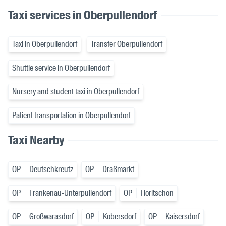
Taxi services in Oberpullendorf
Taxi in Oberpullendorf
Transfer Oberpullendorf
Shuttle service in Oberpullendorf
Nursery and student taxi in Oberpullendorf
Patient transportation in Oberpullendorf
Taxi Nearby
OP
Deutschkreutz
OP
Draßmarkt
OP
Frankenau-Unterpullendorf
OP
Horitschon
OP
Großwarasdorf
OP
Kobersdorf
OP
Kaisersdorf