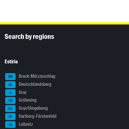
Inhaltsinformationen
Search by regions
Estiria
Bruck-Mürzzuschlag
BM
Deutschlandsberg
DL
Graz
G
Gröbming
GB
Graz/Umgebung
GU
Hartberg-Fürstenfeld
HF
Leibnitz
LB