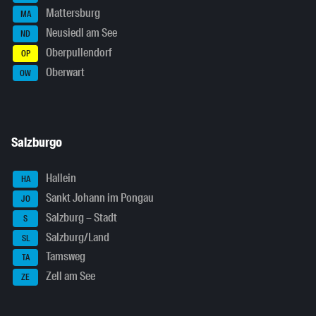
Mattersburg
MA
Neusiedl am See
ND
Oberpullendorf
OP
Oberwart
OW
Salzburgo
Hallein
HA
Sankt Johann im Pongau
JO
Salzburg – Stadt
S
Salzburg/Land
SL
Tamsweg
TA
Zell am See
ZE