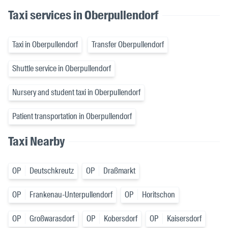
Taxi services in Oberpullendorf
Taxi in Oberpullendorf
Transfer Oberpullendorf
Shuttle service in Oberpullendorf
Nursery and student taxi in Oberpullendorf
Patient transportation in Oberpullendorf
Taxi Nearby
OP
Deutschkreutz
OP
Draßmarkt
OP
Frankenau-Unterpullendorf
OP
Horitschon
OP
Großwarasdorf
OP
Kobersdorf
OP
Kaisersdorf