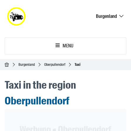
Burgenland
MENU
Inicio
Burgenland
Oberpullendorf
Taxi
Taxi in the region
Oberpullendorf
Header Banner