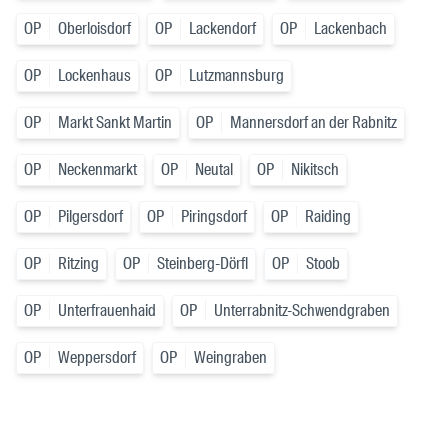
OP
Oberloisdorf
OP
Lackendorf
OP
Lackenbach
OP
Lockenhaus
OP
Lutzmannsburg
OP
Markt Sankt Martin
OP
Mannersdorf an der Rabnitz
OP
Neckenmarkt
OP
Neutal
OP
Nikitsch
OP
Pilgersdorf
OP
Piringsdorf
OP
Raiding
OP
Ritzing
OP
Steinberg-Dörfl
OP
Stoob
OP
Unterfrauenhaid
OP
Unterrabnitz-Schwendgraben
OP
Weppersdorf
OP
Weingraben