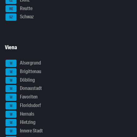
LZ
Reutte
RE
Schwaz
SZ
Viena
Alsergrund
W
Brigittenau
W
Döbling
W
Donaustadt
W
Favoriten
W
Floridsdorf
W
Hernals
W
Hietzing
W
Innere Stadt
W