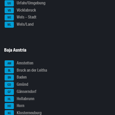
Urfahr/Umgebung
UU
Vöcklabruck
VB
Wels – Stadt
WE
Wels/Land
WL
Baja Austria
Amstetten
AM
Bruck an der Leitha
BL
Baden
BN
Gmünd
GD
Gänserndorf
GF
Hollabrunn
HL
Horn
HO
Klosterneuburg
KG