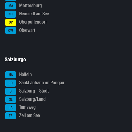
Mattersburg
MA
Neusiedl am See
ND
Oberpullendorf
OP
Oberwart
OW
Salzburgo
Hallein
HA
Sankt Johann im Pongau
JO
Salzburg – Stadt
S
Salzburg/Land
SL
Tamsweg
TA
Zell am See
ZE