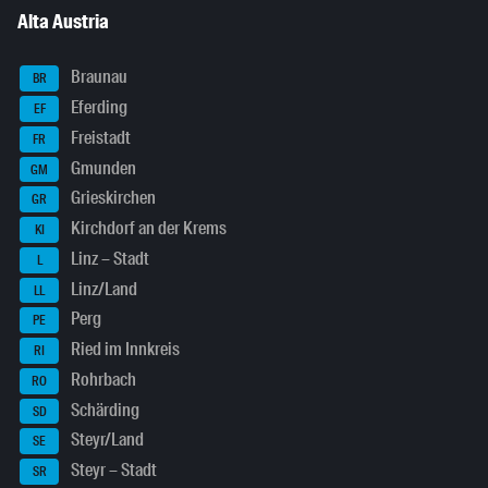
Alta Austria
Braunau
BR
Eferding
EF
Freistadt
FR
Gmunden
GM
Grieskirchen
GR
Kirchdorf an der Krems
KI
Linz – Stadt
L
Linz/Land
LL
Perg
PE
Ried im Innkreis
RI
Rohrbach
RO
Schärding
SD
Steyr/Land
SE
Steyr – Stadt
SR