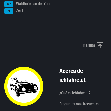
Waidhofen an der Ybbs
WY
Zwettl
ZT
Ir arriba
Scroll to th
Acerca de
ichfahre.at
¿Qué es ichfahre.at?
Preguntas más frecuentes