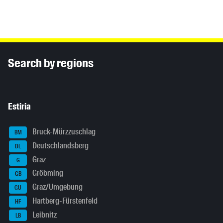
Inhaltsinformationen
Search by regions
Estiria
Bruck-Mürzzuschlag
BM
Deutschlandsberg
DL
Graz
G
Gröbming
GB
Graz/Umgebung
GU
Hartberg-Fürstenfeld
HF
Leibnitz
LB