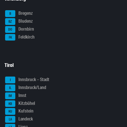
Bregenz
B
Bludenz
BZ
Dornbirn
DO
Feldkirch
FK
Tirol
Innsbruck – Stadt
I
Innsbruck/Land
IL
Imst
IM
Kitzbühel
KB
Kufstein
KU
Landeck
LA
Lienz