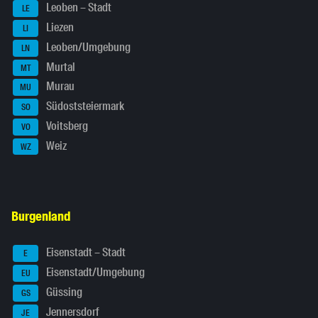
Leoben – Stadt
LE
Liezen
LI
Leoben/Umgebung
LN
Murtal
MT
Murau
MU
Südoststeiermark
SO
Voitsberg
VO
Weiz
WZ
Burgenland
Eisenstadt – Stadt
E
Eisenstadt/Umgebung
EU
Güssing
GS
Jennersdorf
JE