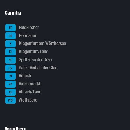
Carintia
Feldkirchen
FE
Hermagor
HE
Klagenfurt am Wörthersee
K
Klagenfurt/Land
KL
Spittal an der Drau
SP
Sankt Veit an der Glan
SV
Villach
VI
Völkermarkt
VK
Villach/Land
VL
Wolfsberg
WO
Vorarlberg