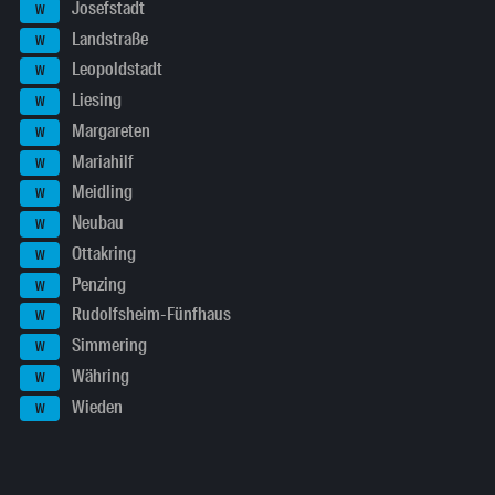
Josefstadt
W
Landstraße
W
Leopoldstadt
W
Liesing
W
Margareten
W
Mariahilf
W
Meidling
W
Neubau
W
Ottakring
W
Penzing
W
Rudolfsheim-Fünfhaus
W
Simmering
W
Währing
W
Wieden
W