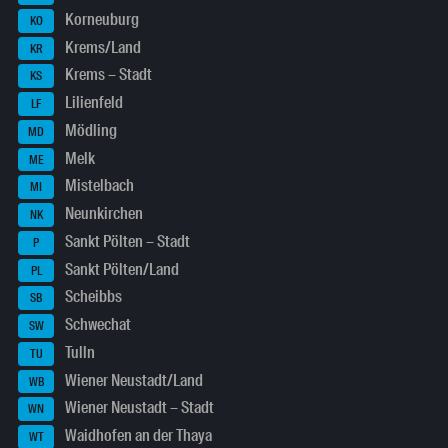
Korneuburg
KO
Krems/Land
KR
Krems – Stadt
KS
Lilienfeld
LF
Mödling
MD
Melk
ME
Mistelbach
MI
Neunkirchen
NK
Sankt Pölten – Stadt
P
Sankt Pölten/Land
PL
Scheibbs
SB
Schwechat
SW
Tulln
TU
Wiener Neustadt/Land
WB
Wiener Neustadt – Stadt
WN
Waidhofen an der Thaya
WT