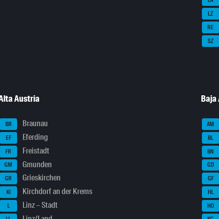
LA
LZ
RE
SZ
Alta Austria
Baja 
Braunau
BR
AM
Eferding
EF
BL
Freistadt
FR
BN
Gmunden
GM
GD
Grieskirchen
GR
GF
Kirchdorf an der Krems
KI
HL
Linz – Stadt
L
HO
Linz/Land