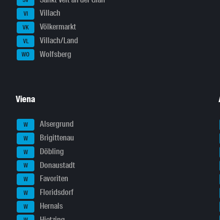
SV
Villach
VI
Völkermarkt
VK
Villach/Land
VL
Wolfsberg
WO
Viena
Alsergrund
W
Brigittenau
W
Döbling
W
Donaustadt
W
Favoriten
W
Floridsdorf
W
Hernals
W
Hietzing