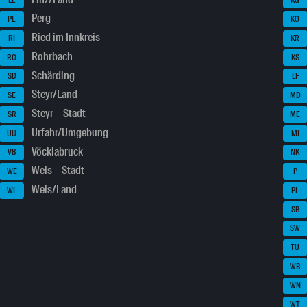
LL
KG
Perg
PE
KO
Ried im Innkreis
RI
KR
Rohrbach
RO
KS
Schärding
SD
LF
Steyr/Land
SE
MD
Steyr – Stadt
SR
ME
Urfahr/Umgebung
UU
MI
Vöcklabruck
VB
NK
Wels – Stadt
WE
P
Wels/Land
WL
PL
SB
SW
TU
WB
WN
WT