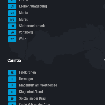
LI
Leoben/Umgebung
LN
Murtal
MT
Murau
MU
Südoststeiermark
SO
Voitsberg
VO
Weiz
WZ
Carintia
Feldkirchen
FE
Hermagor
HE
Klagenfurt am Wörthersee
K
Klagenfurt/Land
KL
Spittal an der Drau
SP
Sankt Veit an der Glan