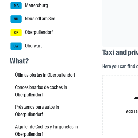
Mattersburg
MA
Neusiedl am See
ND
Oberpullendorf
OP
Oberwart
OW
Taxi and pri
What?
Here you can find 
Últimas ofertas in Oberpullendorf
Concesionarios de coches in
Oberpullendorf
Préstamos para autos in
Add Ta
Oberpullendorf
Alquiler de Coches y Furgonetas in
Oberpullendorf