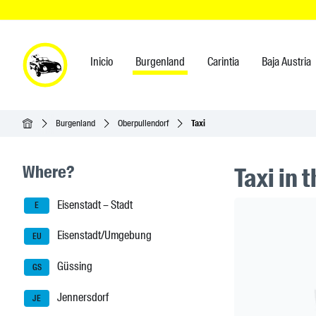
Inicio
Burgenland
Carintia
Baja Austria
Inicio
Burgenland
Oberpullendorf
Taxi
Seitenleisten-Navigation
Where?
Taxi in 
Eisenstadt – Stadt
Header Ban
E
Eisenstadt/Umgebung
EU
Güssing
GS
Jennersdorf
JE