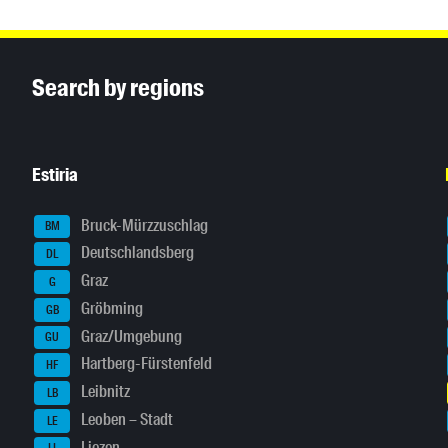
Inhaltsinformationen
Search by regions
Estiria
Bruck-Mürzzuschlag
BM
Deutschlandsberg
DL
Graz
G
Gröbming
GB
Graz/Umgebung
GU
Hartberg-Fürstenfeld
HF
Leibnitz
LB
Leoben – Stadt
LE
Liezen