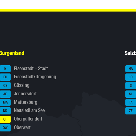
Burgenland
Salz
Eisenstadt – Stadt
E
HA
Eisenstadt/Umgebung
EU
JO
Güssing
GS
S
Jennersdorf
JE
SL
Mattersburg
MA
TA
Neusiedl am See
ND
ZE
Oberpullendorf
OP
Oberwart
OW