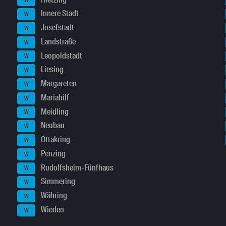
W
Innere Stadt
W
Josefstadt
W
Landstraße
W
Leopoldstadt
W
Liesing
W
Margareten
W
Mariahilf
W
Meidling
W
Neubau
W
Ottakring
W
Penzing
W
Rudolfsheim-Fünfhaus
W
Simmering
W
Währing
W
Wieden
W