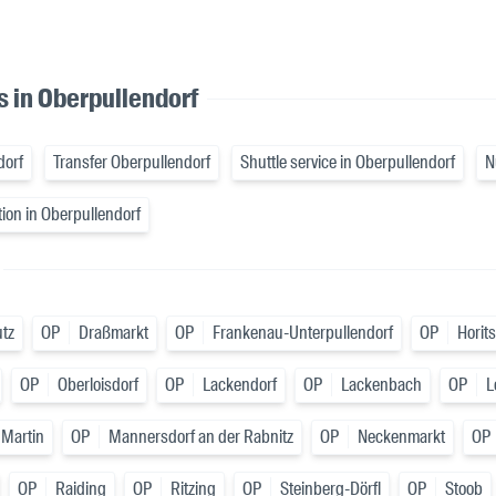
s in Oberpullendorf
dorf
Transfer Oberpullendorf
Shuttle service in Oberpullendorf
N
tion in Oberpullendorf
tz
OP
Draßmarkt
OP
Frankenau-Unterpullendorf
OP
Horit
OP
Oberloisdorf
OP
Lackendorf
OP
Lackenbach
OP
L
 Martin
OP
Mannersdorf an der Rabnitz
OP
Neckenmarkt
OP
OP
Raiding
OP
Ritzing
OP
Steinberg-Dörfl
OP
Stoob