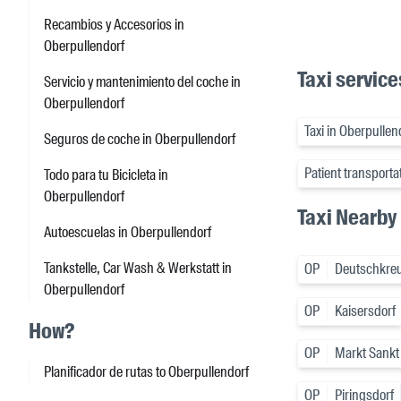
Recambios y Accesorios in
Oberpullendorf
Taxi service
Servicio y mantenimiento del coche in
Oberpullendorf
Taxi in Oberpullen
Seguros de coche in Oberpullendorf
Patient transporta
Todo para tu Bicicleta in
Oberpullendorf
Taxi Nearby
Autoescuelas in Oberpullendorf
Tankstelle, Car Wash & Werkstatt in
OP
Deutschkreu
Oberpullendorf
OP
Kaisersdorf
How?
OP
Markt Sankt
Planificador de rutas to Oberpullendorf
OP
Piringsdorf