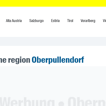
Alta Austria
Salzburgo
Estiria
Tirol
Vorarlberg
V
the region
Oberpullendorf
ner