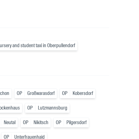
ursery and student taxi in Oberpullendorf
schon
OP
Großwarasdorf
OP
Kobersdorf
ockenhaus
OP
Lutzmannsburg
Neutal
OP
Nikitsch
OP
Pilgersdorf
OP
Unterfrauenhaid