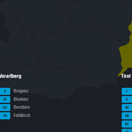
Vorarlberg
Tirol
Bregenz
B
I
Bludenz
BZ
IL
Dornbirn
DO
IM
Feldkirch
FK
KB
KU