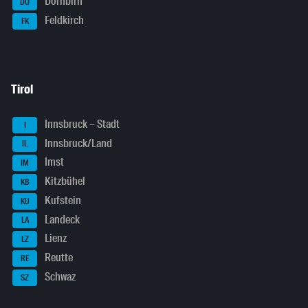
Dornbirn
DO
Feldkirch
FK
Tirol
Innsbruck – Stadt
I
Innsbruck/Land
IL
Imst
IM
Kitzbühel
KB
Kufstein
KU
Landeck
LA
Lienz
LZ
Reutte
RE
Schwaz
SZ