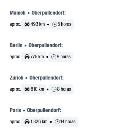
Múnich • Oberpullendorf:
aprox.
493 km
•
5 horas
Berlín • Oberpullendorf:
aprox.
775 km
•
8 horas
Zúrich • Oberpullendorf:
aprox.
810 km
•
8 horas
París • Oberpullendorf:
aprox.
1.326 km
•
14 horas