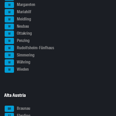
Margareten
W
Mariahilf
W
Meidling
W
Neubau
W
Ottakring
W
Penzing
W
Rudolfsheim-Fünfhaus
W
Simmering
W
Währing
W
Wieden
W
Alta Austria
Braunau
BR
Eferding
EF