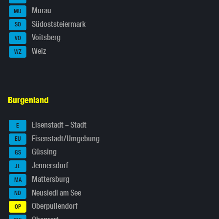
Murau
MU
Südoststeiermark
SO
Voitsberg
VO
Weiz
WZ
Burgenland
Eisenstadt – Stadt
E
Eisenstadt/Umgebung
EU
Güssing
GS
Jennersdorf
JE
Mattersburg
MA
Neusiedl am See
ND
Oberpullendorf
OP