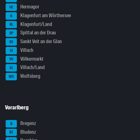
Hermagor
HE
Klagenfurt am Wörthersee
K
Klagenfurt/Land
KL
Spittal an der Drau
SP
Sankt Veit an der Glan
SV
Villach
VI
Völkermarkt
VK
Villach/Land
VL
Wolfsberg
WO
Vorarlberg
Bregenz
B
Bludenz
BZ