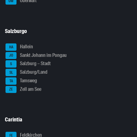
Oberwart
OW
Salzburgo
Hallein
HA
Sankt Johann im Pongau
JO
Salzburg – Stadt
S
Salzburg/Land
SL
Tamsweg
TA
Zell am See
ZE
Carintia
Feldkirchen
FE