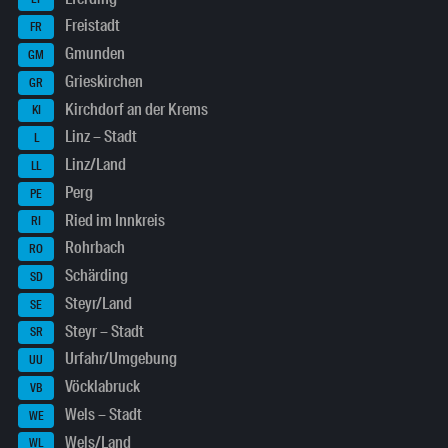
Freistadt
FR
Gmunden
GM
Grieskirchen
GR
Kirchdorf an der Krems
KI
Linz – Stadt
L
Linz/Land
LL
Perg
PE
Ried im Innkreis
RI
Rohrbach
RO
Schärding
SD
Steyr/Land
SE
Steyr – Stadt
SR
Urfahr/Umgebung
UU
Vöcklabruck
VB
Wels – Stadt
WE
Wels/Land
WL