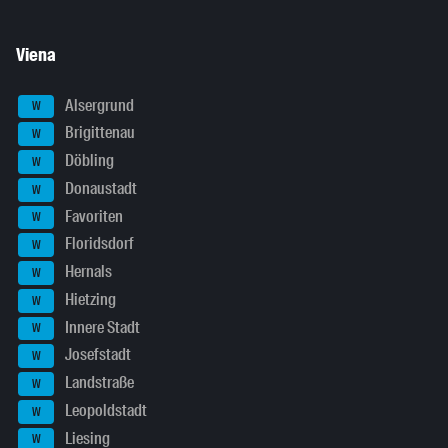
Viena
Alsergrund
W
Brigittenau
W
Döbling
W
Donaustadt
W
Favoriten
W
Floridsdorf
W
Hernals
W
Hietzing
W
Innere Stadt
W
Josefstadt
W
Landstraße
W
Leopoldstadt
W
Liesing
W