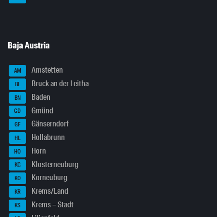
Baja Austria
Amstetten
AM
Bruck an der Leitha
BL
Baden
BN
Gmünd
GD
Gänserndorf
GF
Hollabrunn
HL
Horn
HO
Klosterneuburg
KG
Korneuburg
KO
Krems/Land
KR
Krems – Stadt
KS