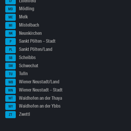
Lilienfeld
LF
Mödling
MD
Melk
ME
Mistelbach
MI
Neunkirchen
NK
Sankt Pölten – Stadt
P
Sankt Pölten/Land
PL
Scheibbs
SB
Schwechat
SW
Tulln
TU
Wiener Neustadt/Land
WB
Wiener Neustadt – Stadt
WN
Waidhofen an der Thaya
WT
Waidhofen an der Ybbs
WY
Zwettl
ZT