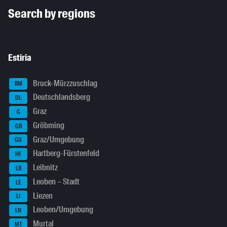
Inhaltsinformationen
Search by regions
Estiria
Bruck-Mürzzuschlag
BM
Deutschlandsberg
DL
Graz
G
Gröbming
GB
Graz/Umgebung
GU
Hartberg-Fürstenfeld
HF
Leibnitz
LB
Leoben – Stadt
LE
Liezen
LI
Leoben/Umgebung
LN
Murtal
MT