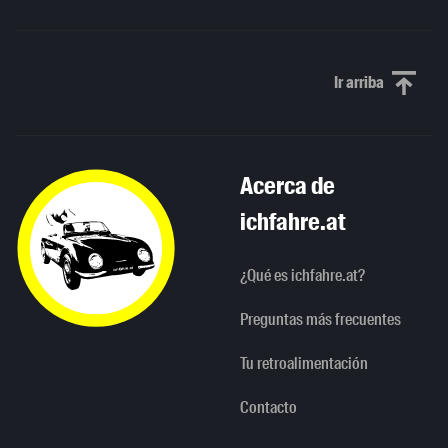
Ir arriba
Scroll to th
Acerca de
ichfahre.at
¿Qué es ichfahre.at?
Preguntas más frecuentes
Tu retroalimentación
Contacto