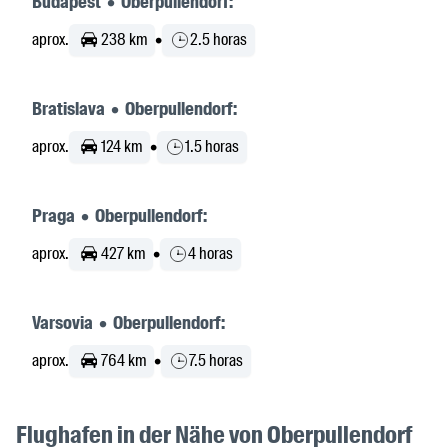
Budapest • Oberpullendorf:
aprox.
238 km
•
2.5 horas
Bratislava • Oberpullendorf:
aprox.
124 km
•
1.5 horas
Praga • Oberpullendorf:
aprox.
427 km
•
4 horas
Varsovia • Oberpullendorf:
aprox.
764 km
•
7.5 horas
Flughafen in der Nähe von Oberpullendorf