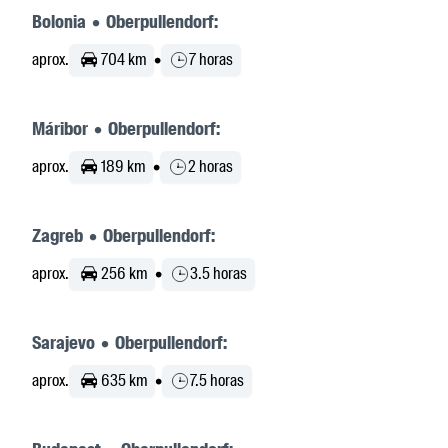
Bolonia • Oberpullendorf:
aprox.
704 km
•
7 horas
Máribor • Oberpullendorf:
aprox.
189 km
•
2 horas
Zagreb • Oberpullendorf:
aprox.
256 km
•
3.5 horas
Sarajevo • Oberpullendorf:
aprox.
635 km
•
7.5 horas