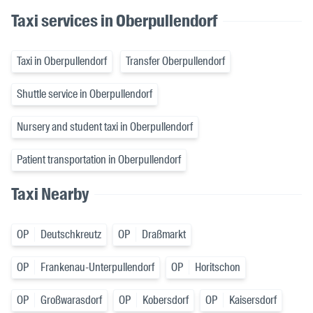
Taxi services in Oberpullendorf
Taxi in Oberpullendorf
Transfer Oberpullendorf
Shuttle service in Oberpullendorf
Nursery and student taxi in Oberpullendorf
Patient transportation in Oberpullendorf
Taxi Nearby
OP
Deutschkreutz
OP
Draßmarkt
OP
Frankenau-Unterpullendorf
OP
Horitschon
OP
Großwarasdorf
OP
Kobersdorf
OP
Kaisersdorf