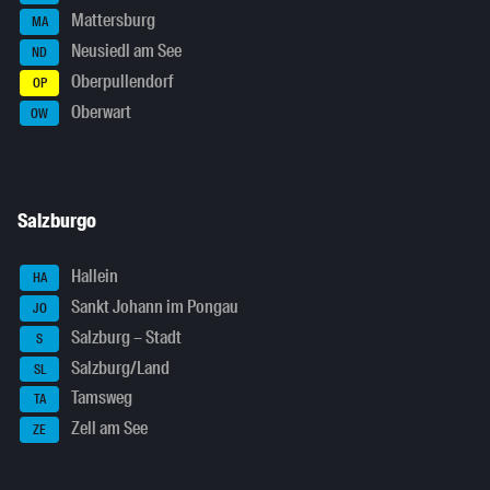
Mattersburg
MA
Neusiedl am See
ND
Oberpullendorf
OP
Oberwart
OW
Salzburgo
Hallein
HA
Sankt Johann im Pongau
JO
Salzburg – Stadt
S
Salzburg/Land
SL
Tamsweg
TA
Zell am See
ZE