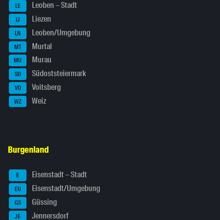
Leoben – Stadt
LE
Liezen
LI
Leoben/Umgebung
LN
Murtal
MT
Murau
MU
Südoststeiermark
SO
Voitsberg
VO
Weiz
WZ
Burgenland
Eisenstadt – Stadt
E
Eisenstadt/Umgebung
EU
Güssing
GS
Jennersdorf
JE