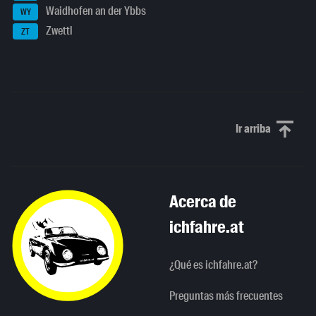
Waidhofen an der Ybbs
WY
Zwettl
ZT
Ir arriba
Scroll to th
Acerca de
ichfahre.at
¿Qué es ichfahre.at?
Preguntas más frecuentes