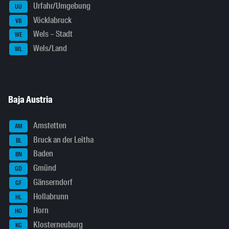
Urfahr/Umgebung
UU
Vöcklabruck
VB
Wels – Stadt
WE
Wels/Land
WL
Baja Austria
Amstetten
AM
Bruck an der Leitha
BL
Baden
BN
Gmünd
GD
Gänserndorf
GF
Hollabrunn
HL
Horn
HO
Klosterneuburg
KG