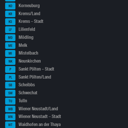
Korneuburg
KO
Krems/Land
KR
Krems – Stadt
KS
Lilienfeld
LF
Mödling
MD
Melk
ME
Mistelbach
MI
Neunkirchen
NK
Sankt Pölten – Stadt
P
Sankt Pölten/Land
PL
Scheibbs
SB
Schwechat
SW
Tulln
TU
Wiener Neustadt/Land
WB
Wiener Neustadt – Stadt
WN
Waidhofen an der Thaya
WT