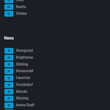
LZ
Reutte
RE
Schwaz
SZ
Viena
Alsergrund
W
Brigittenau
W
Döbling
W
Donaustadt
W
Favoriten
W
Floridsdorf
W
Hernals
W
Hietzing
W
Innere Stadt
W