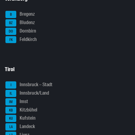
Bregenz
B
Bludenz
BZ
Dornbirn
DO
Feldkirch
FK
Tirol
Innsbruck – Stadt
I
Innsbruck/Land
IL
Imst
IM
Kitzbühel
KB
Kufstein
KU
Landeck
LA
Lienz