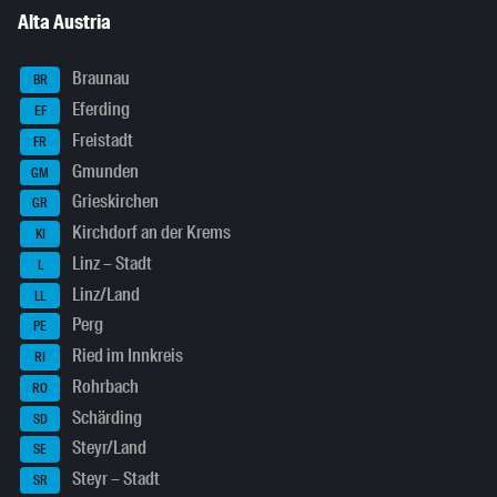
Alta Austria
Braunau
BR
Eferding
EF
Freistadt
FR
Gmunden
GM
Grieskirchen
GR
Kirchdorf an der Krems
KI
Linz – Stadt
L
Linz/Land
LL
Perg
PE
Ried im Innkreis
RI
Rohrbach
RO
Schärding
SD
Steyr/Land
SE
Steyr – Stadt
SR