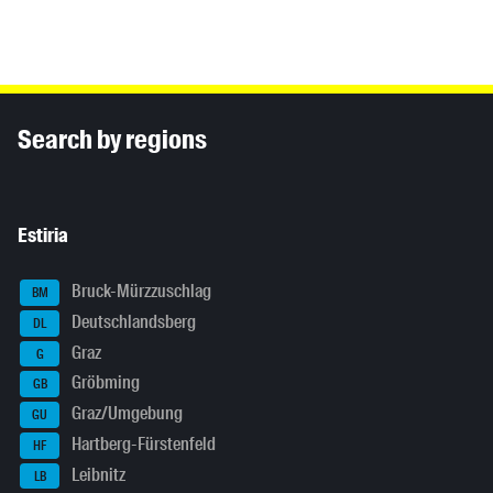
Inhaltsinformationen
Search by regions
Estiria
Bruck-Mürzzuschlag
BM
Deutschlandsberg
DL
Graz
G
Gröbming
GB
Graz/Umgebung
GU
Hartberg-Fürstenfeld
HF
Leibnitz
LB