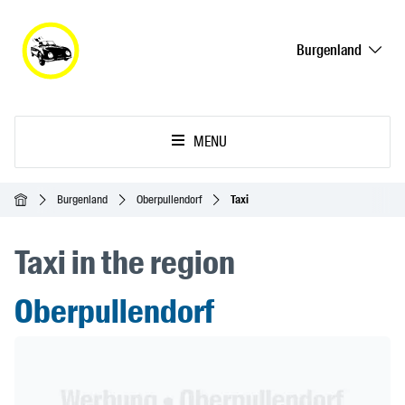
Burgenland
MENU
Inicio
Burgenland
Oberpullendorf
Taxi
Taxi in the region
Oberpullendorf
Header Banner