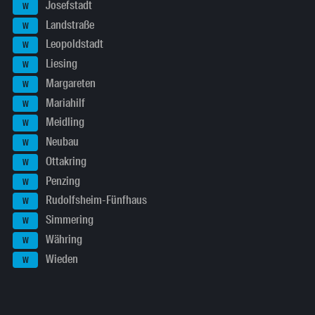
Josefstadt
W
Landstraße
W
Leopoldstadt
W
Liesing
W
Margareten
W
Mariahilf
W
Meidling
W
Neubau
W
Ottakring
W
Penzing
W
Rudolfsheim-Fünfhaus
W
Simmering
W
Währing
W
Wieden
W