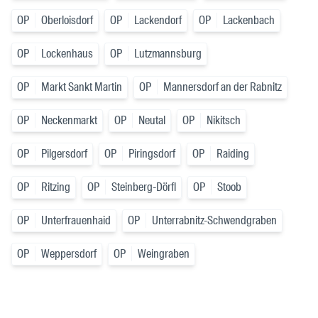
OP
Oberloisdorf
OP
Lackendorf
OP
Lackenbach
OP
Lockenhaus
OP
Lutzmannsburg
OP
Markt Sankt Martin
OP
Mannersdorf an der Rabnitz
OP
Neckenmarkt
OP
Neutal
OP
Nikitsch
OP
Pilgersdorf
OP
Piringsdorf
OP
Raiding
OP
Ritzing
OP
Steinberg-Dörfl
OP
Stoob
OP
Unterfrauenhaid
OP
Unterrabnitz-Schwendgraben
OP
Weppersdorf
OP
Weingraben