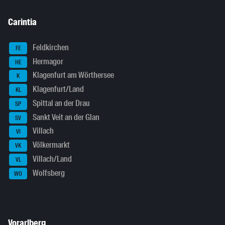
Carintia
Feldkirchen
FE
Hermagor
HE
Klagenfurt am Wörthersee
K
Klagenfurt/Land
KL
Spittal an der Drau
SP
Sankt Veit an der Glan
SV
Villach
VI
Völkermarkt
VK
Villach/Land
VL
Wolfsberg
WO
Vorarlberg