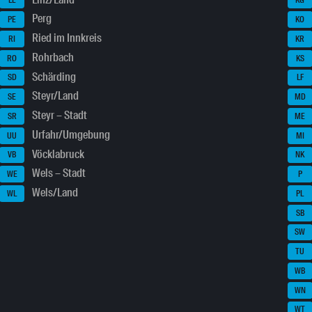
LL
KG
Perg
PE
KO
Ried im Innkreis
RI
KR
Rohrbach
RO
KS
Schärding
SD
LF
Steyr/Land
SE
MD
Steyr – Stadt
SR
ME
Urfahr/Umgebung
UU
MI
Vöcklabruck
VB
NK
Wels – Stadt
WE
P
Wels/Land
WL
PL
SB
SW
TU
WB
WN
WT