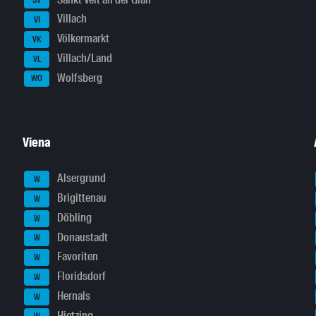
SV
Villach
VI
Völkermarkt
VK
Villach/Land
VL
Wolfsberg
WO
Viena
Alsergrund
W
Brigittenau
W
Döbling
W
Donaustadt
W
Favoriten
W
Floridsdorf
W
Hernals
W
Hietzing