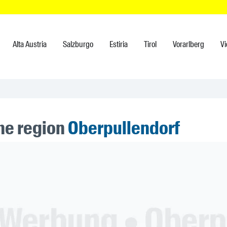
Alta Austria
Salzburgo
Estiria
Tirol
Vorarlberg
V
the region
Oberpullendorf
ner