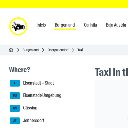
Inicio
Burgenland
Carintia
Baja Austria
Inicio
Burgenland
Oberpullendorf
Taxi
Seitenleisten-Navigation
Where?
Taxi in 
Eisenstadt – Stadt
Header Ban
E
Eisenstadt/Umgebung
EU
Güssing
GS
Jennersdorf
JE