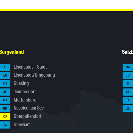
Burgenland
Salz
Eisenstadt – Stadt
E
HA
Eisenstadt/Umgebung
EU
JO
Güssing
GS
S
Jennersdorf
JE
SL
Mattersburg
MA
TA
Neusiedl am See
ND
ZE
Oberpullendorf
OP
Oberwart
OW