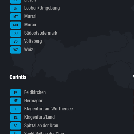
LI
Leoben/Umgebung
LN
Murtal
MT
Murau
MU
Südoststeiermark
SO
Voitsberg
VO
Weiz
WZ
Carintia
Feldkirchen
FE
Hermagor
HE
Klagenfurt am Wörthersee
K
Klagenfurt/Land
KL
Spittal an der Drau
SP
Sankt Veit an der Glan