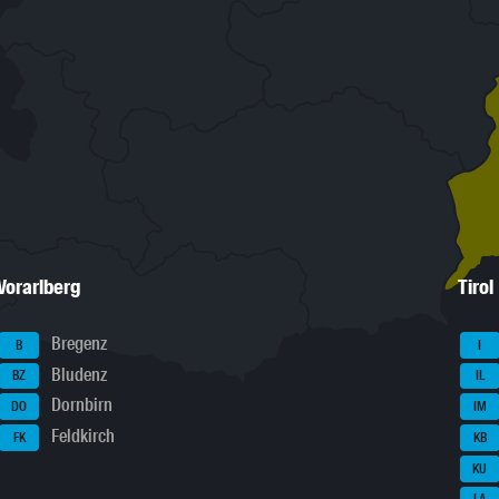
Vorarlberg
Tirol
Bregenz
B
I
Bludenz
BZ
IL
Dornbirn
DO
IM
Feldkirch
FK
KB
KU