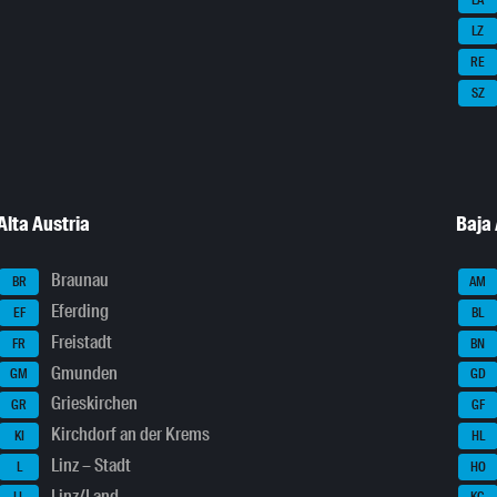
LA
LZ
RE
SZ
Alta Austria
Baja 
Braunau
BR
AM
Eferding
EF
BL
Freistadt
FR
BN
Gmunden
GM
GD
Grieskirchen
GR
GF
Kirchdorf an der Krems
KI
HL
Linz – Stadt
L
HO
Linz/Land