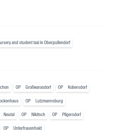
ursery and student taxi in Oberpullendorf
schon
OP
Großwarasdorf
OP
Kobersdorf
ockenhaus
OP
Lutzmannsburg
Neutal
OP
Nikitsch
OP
Pilgersdorf
OP
Unterfrauenhaid