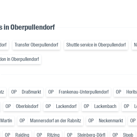
s in Oberpullendorf
dorf
Transfer Oberpullendorf
Shuttle service in Oberpullendorf
N
tion in Oberpullendorf
tz
OP
Draßmarkt
OP
Frankenau-Unterpullendorf
OP
Horit
OP
Oberloisdorf
OP
Lackendorf
OP
Lackenbach
OP
L
 Martin
OP
Mannersdorf an der Rabnitz
OP
Neckenmarkt
OP
OP
Raiding
OP
Ritzing
OP
Steinberg-Dörfl
OP
Stoob