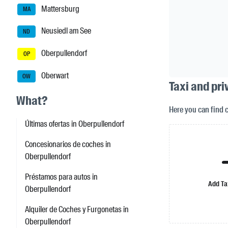
Mattersburg
MA
Neusiedl am See
ND
Oberpullendorf
OP
Oberwart
OW
Taxi and pri
What?
Here you can find 
Últimas ofertas in Oberpullendorf
Concesionarios de coches in
Oberpullendorf
Préstamos para autos in
Add Ta
Oberpullendorf
Alquiler de Coches y Furgonetas in
Oberpullendorf