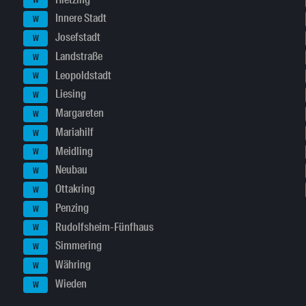
W
Innere Stadt
W
Josefstadt
W
Landstraße
W
Leopoldstadt
W
Liesing
W
Margareten
W
Mariahilf
W
Meidling
W
Neubau
W
Ottakring
W
Penzing
W
Rudolfsheim-Fünfhaus
W
Simmering
W
Währing
W
Wieden
W