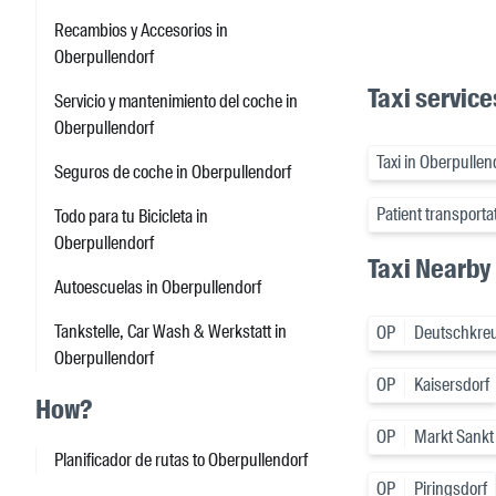
Recambios y Accesorios in
Oberpullendorf
Taxi service
Servicio y mantenimiento del coche in
Oberpullendorf
Taxi in Oberpullen
Seguros de coche in Oberpullendorf
Patient transporta
Todo para tu Bicicleta in
Oberpullendorf
Taxi Nearby
Autoescuelas in Oberpullendorf
Tankstelle, Car Wash & Werkstatt in
OP
Deutschkreu
Oberpullendorf
OP
Kaisersdorf
How?
OP
Markt Sankt
Planificador de rutas to Oberpullendorf
OP
Piringsdorf