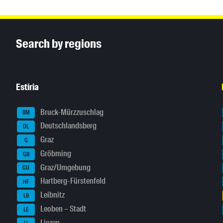
Inhaltsinformationen
Search by regions
Estiria
Bruck-Mürzzuschlag
BM
Deutschlandsberg
DL
Graz
G
Gröbming
GB
Graz/Umgebung
GU
Hartberg-Fürstenfeld
HF
Leibnitz
LB
Leoben – Stadt
LE
Liezen