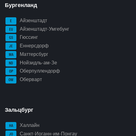
Бургенланд
Айзенштадт
E
Айзенштадт-Умгебунг
EU
Гюссинг
GS
Еннерсдорф
JE
Маттерсбург
MA
Нойзидль-ам-Зе
ND
Оберпуллендорф
OP
Оберварт
OW
Зальцбург
Халлайн
HA
Санкт-Иоганн-им-Понгау
JO