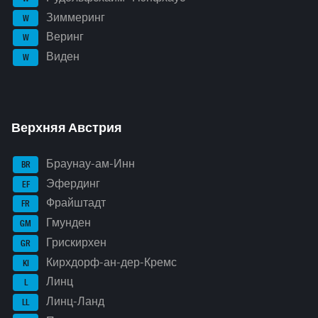
Зиммеринг
W
Веринг
W
Виден
W
Верхняя Австрия
Браунау-ам-Инн
BR
Эфердинг
EF
Фрайштадт
FR
Гмунден
GM
Грискирхен
GR
Кирхдорф-ан-дер-Кремс
KI
Линц
L
Линц-Ланд
LL