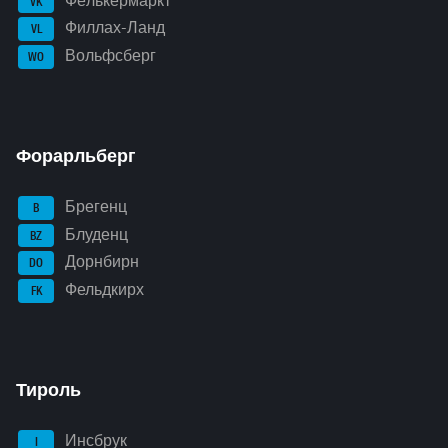
Фёлькермаркт
VK
Филлах-Ланд
VL
Вольфсберг
WO
Форарльберг
Брегенц
B
Блуденц
BZ
Дорнбирн
DO
Фельдкирх
FK
Тироль
Инсбрук
I