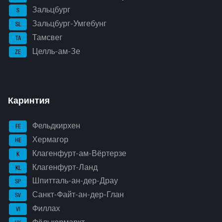
Зальцбург
S
Зальцбург-Умгебунг
SL
Тамсвег
TA
Целль-ам-Зе
ZE
Каринтия
Фельдкирхен
FE
Хермагор
HE
Клагенфурт-ам-Вёртерзе
K
Клагенфурт-Ланд
KL
Шпитталь-ан-дер-Драу
SP
Санкт-Файт-ан-дер-Глан
SV
Филлах
VI