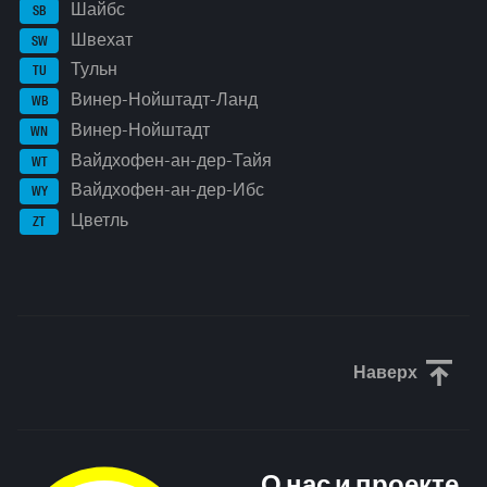
Шайбс
SB
Швехат
SW
Тульн
TU
Винер-Нойштадт-Ланд
WB
Винер-Нойштадт
WN
Вайдхофен-ан-дер-Тайя
WT
Вайдхофен-ан-дер-Ибс
WY
Цветль
ZT
Наверх
Прокрути
О нас и проекте