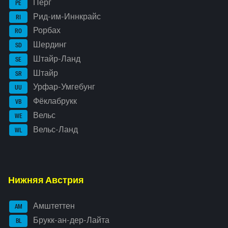
Перг
PE
Рид-им-Иннкрайс
RI
Рорбах
RO
Шердинг
SD
Штайр-Ланд
SE
Штайр
SR
Урфар-Умгебунг
UU
Фёклабрукк
VB
Вельс
WE
Вельс-Ланд
WL
Нижняя Австрия
Амштеттен
AM
Брукк-ан-дер-Лайта
BL