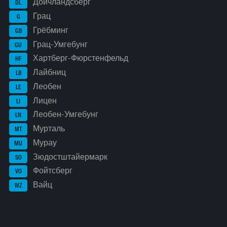
Дойчландсберг
DL
Грац
G
Грёбминг
GB
Грац-Умгебунг
GU
Хартберг-Фюрстенфельд
HF
Лайбниц
LB
Леобен
LE
Лицен
LI
Леобен-Умгебунг
LN
Мурталь
MT
Мурау
MU
Зюдостштайермарк
SO
Фойтсберг
VO
Вайц
WZ