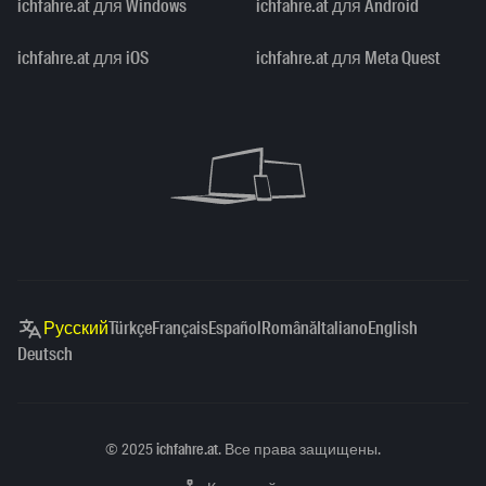
ichfahre.at для Windows
ichfahre.at для Android
ichfahre.at для iOS
ichfahre.at для Meta Quest
Русский
Türkçe
Français
Español
Română
Italiano
English
Deutsch
Copyright
©
2025
ichfahre.at
. Все права защищены.