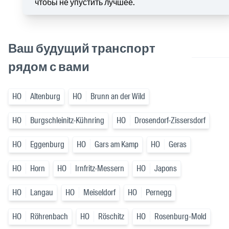
чтобы не упустить лучшее.
Ваш будущий транспорт
рядом с вами
HO
Altenburg
HO
Brunn an der Wild
HO
Burgschleinitz-Kühnring
HO
Drosendorf-Zissersdorf
HO
Eggenburg
HO
Gars am Kamp
HO
Geras
HO
Horn
HO
Irnfritz-Messern
HO
Japons
HO
Langau
HO
Meiseldorf
HO
Pernegg
HO
Röhrenbach
HO
Röschitz
HO
Rosenburg-Mold