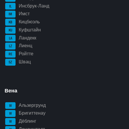
Инсбрук-Ланд
IL
Имст
IM
Кицбюэль
KB
Куфштайн
KU
Ландекк
LA
Лиенц
LZ
Ройтте
RE
Швац
SZ
Вена
Альзергрунд
W
Бригиттенау
W
Дёблинг
W