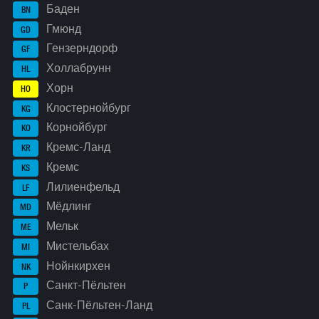
Баден
BN
Гмюнд
GD
Гензерндорф
GF
Холлабрунн
HL
Хорн
HO
Клостернойбург
KG
Корнойбург
KO
Кремс-Ланд
KR
Кремс
KS
Лилиенфельд
LF
Мёдлинг
MD
Мельк
ME
Мистельбах
MI
Нойнкирхен
NK
Санкт-Пёльтен
P
Санк-Пёльтен-Ланд
PL