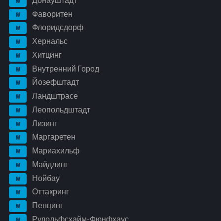
Донауштадт
W
Фаворитен
W
Флоридсдорф
W
Хернальс
W
Хитцинг
W
Внутренний Город
W
Йозефштадт
W
Ландштрасе
W
Леопольдштадт
W
Лизинг
W
Маргаретен
W
Мариахильф
W
Майдлинг
W
Нойбау
W
Оттакринг
W
Пенцинг
W
Рудольфсхайм-Фюнфхаус
W