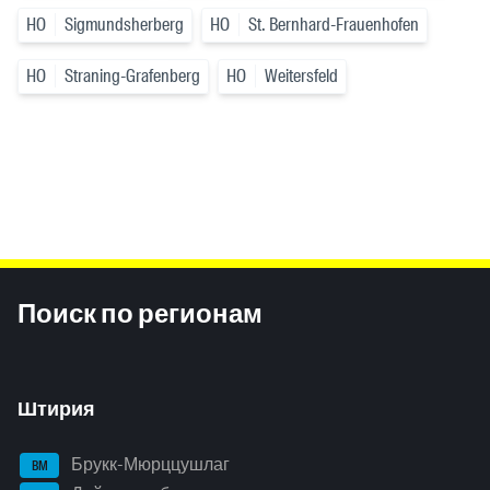
HO
Sigmundsherberg
HO
St. Bernhard-Frauenhofen
HO
Straning-Grafenberg
HO
Weitersfeld
Inhaltsinformationen
Поиск по регионам
Штирия
Брукк-Мюрццушлаг
BM