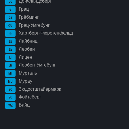
Дойчландсберг
DL
Грац
G
Грёбминг
GB
Грац-Умгебунг
GU
Хартберг-Фюрстенфельд
HF
Лайбниц
LB
Леобен
LE
Лицен
LI
Леобен-Умгебунг
LN
Мурталь
MT
Мурау
MU
Зюдостштайермарк
SO
Фойтсберг
VO
Вайц
WZ