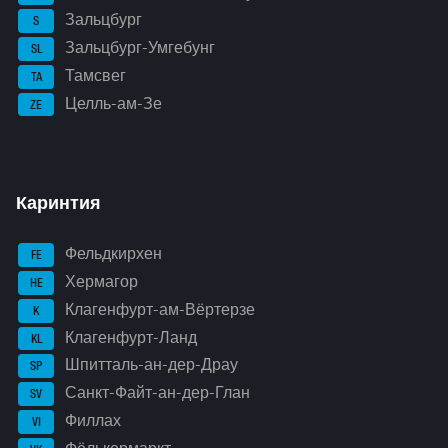
Зальцбург
S
Зальцбург-Умгебунг
SL
Тамсвег
TA
Целль-ам-Зе
ZE
Каринтия
Фельдкирхен
FE
Хермагор
HE
Клагенфурт-ам-Вёртерзе
K
Клагенфурт-Ланд
KL
Шпитталь-ан-дер-Драу
SP
Санкт-Файт-ан-дер-Глан
SV
Филлах
VI