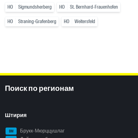
HO
Sigmundsherberg
HO
St. Bernhard-Frauenhofen
HO
Straning-Grafenberg
HO
Weitersfeld
Inhaltsinformationen
Поиск по регионам
Штирия
Брукк-Мюрццушлаг
BM