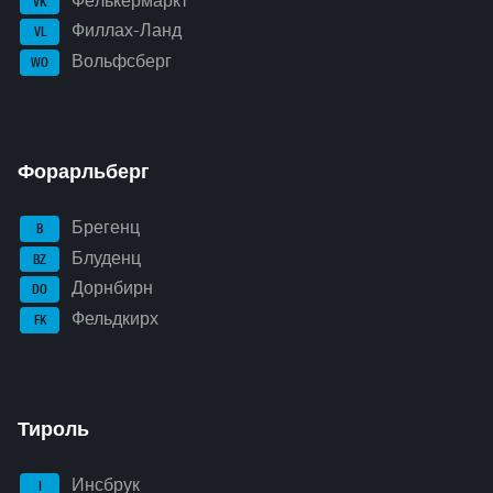
Фёлькермаркт
VK
Филлах-Ланд
VL
Вольфсберг
WO
Форарльберг
Брегенц
B
Блуденц
BZ
Дорнбирн
DO
Фельдкирх
FK
Тироль
Инсбрук
I