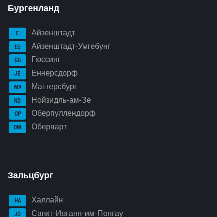
Бургенланд
Айзенштадт
E
Айзенштадт-Умгебунг
EU
Гюссинг
GS
Еннерсдорф
JE
Маттерсбург
MA
Нойзидль-ам-Зе
ND
Оберпуллендорф
OP
Оберварт
OW
Зальцбург
Халлайн
HA
Санкт-Иоганн-им-Понгау
JO