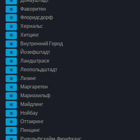
Донауштадт
W
Фаворитен
W
Флоридсдорф
W
Хернальс
W
Хитцинг
W
Внутренний Город
W
Йозефштадт
W
Ландштрасе
W
Леопольдштадт
W
Лизинг
W
Маргаретен
W
Мариахильф
W
Майдлинг
W
Нойбау
W
Оттакринг
W
Пенцинг
W
Рудольфсхайм-Фюнфхаус
W