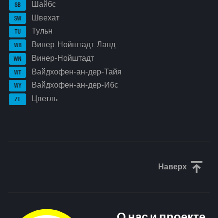
Шайбс
SB
Швехат
SW
Тульн
TU
Винер-Нойштадт-Ланд
WB
Винер-Нойштадт
WN
Вайдхофен-ан-дер-Тайя
WT
Вайдхофен-ан-дер-Ибс
WY
Цветль
ZT
Наверх
Прокрути
О нас и проекте