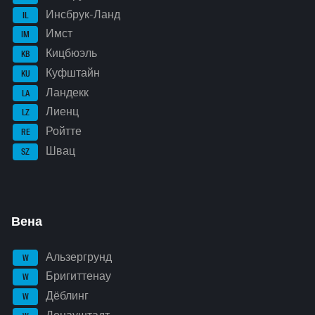
Инсбрук-Ланд
IL
Имст
IM
Кицбюэль
KB
Куфштайн
KU
Ландекк
LA
Лиенц
LZ
Ройтте
RE
Швац
SZ
Вена
Альзергрунд
W
Бригиттенау
W
Дёблинг
W