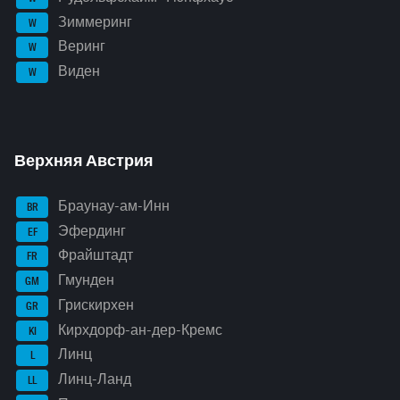
Зиммеринг
W
Веринг
W
Виден
W
Верхняя Австрия
Браунау-ам-Инн
BR
Эфердинг
EF
Фрайштадт
FR
Гмунден
GM
Грискирхен
GR
Кирхдорф-ан-дер-Кремс
KI
Линц
L
Линц-Ланд
LL