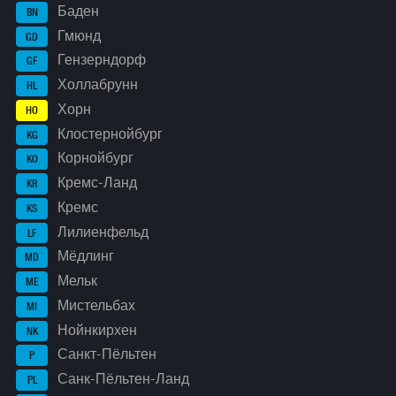
Баден
BN
Гмюнд
GD
Гензерндорф
GF
Холлабрунн
HL
Хорн
HO
Клостернойбург
KG
Корнойбург
KO
Кремс-Ланд
KR
Кремс
KS
Лилиенфельд
LF
Мёдлинг
MD
Мельк
ME
Мистельбах
MI
Нойнкирхен
NK
Санкт-Пёльтен
P
Санк-Пёльтен-Ланд
PL