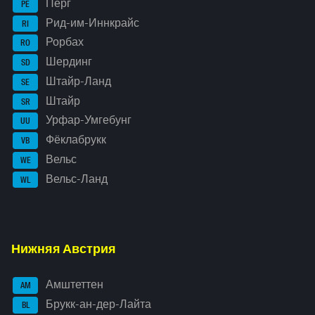
Перг
PE
Рид-им-Иннкрайс
RI
Рорбах
RO
Шердинг
SD
Штайр-Ланд
SE
Штайр
SR
Урфар-Умгебунг
UU
Фёклабрукк
VB
Вельс
WE
Вельс-Ланд
WL
Нижняя Австрия
Амштеттен
AM
Брукк-ан-дер-Лайта
BL