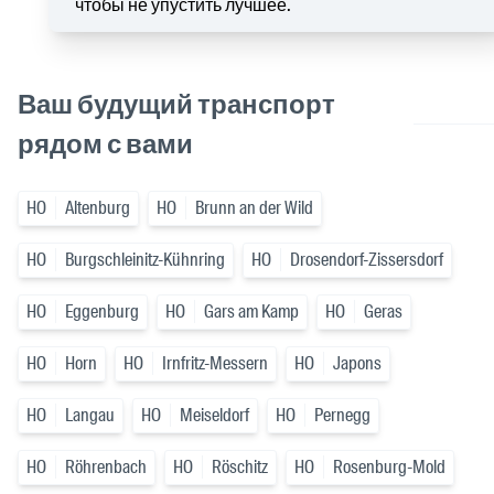
чтобы не упустить лучшее.
Ваш будущий транспорт
рядом с вами
HO
Altenburg
HO
Brunn an der Wild
HO
Burgschleinitz-Kühnring
HO
Drosendorf-Zissersdorf
HO
Eggenburg
HO
Gars am Kamp
HO
Geras
HO
Horn
HO
Irnfritz-Messern
HO
Japons
HO
Langau
HO
Meiseldorf
HO
Pernegg
HO
Röhrenbach
HO
Röschitz
HO
Rosenburg-Mold