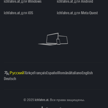
ichfahre.at для Windows
ichfahre.at для Android
ichfahre.at для iOS
ichfahre.at для Meta Quest
Русский
Türkçe
Français
Español
Română
Italiano
English
Deutsch
Copyright
©
2025
ichfahre.at
. Все права защищены.