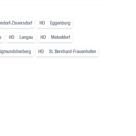
ndorf-Zissersdorf
HO
Eggenburg
s
HO
Langau
HO
Meiseldorf
Sigmundsherberg
HO
St. Bernhard-Frauenhofen