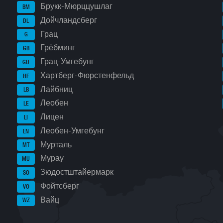
Брукк-Мюрццушлаг
BM
Дойчландсберг
DL
Грац
G
Грёбминг
GB
Грац-Умгебунг
GU
Хартберг-Фюрстенфельд
HF
Лайбниц
LB
Леобен
LE
Лицен
LI
Леобен-Умгебунг
LN
Мурталь
MT
Мурау
MU
Зюдостштайермарк
SO
Фойтсберг
VO
Вайц
WZ