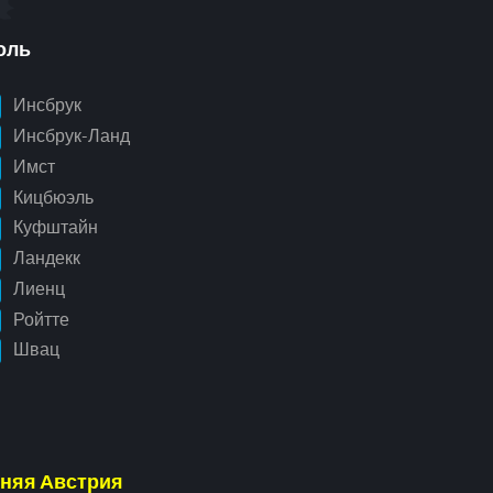
оль
Инсбрук
Инсбрук-Ланд
Имст
Кицбюэль
Куфштайн
Ландекк
Лиенц
Ройтте
Швац
няя Австрия