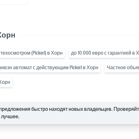
Хорн
 техосмотром (Pickerl) в Хорн
до 10 000 евро с гарантией в 
вэн автомат с действующим Pickerl в Хорн
Частное объя
 Хорн
предложения быстро находят новых владельцев. Проверяйте
 лучшее.