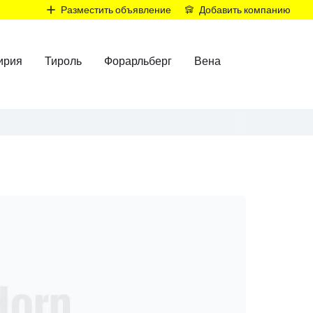
Р
Разместить объявление
Добавить компанию
ирия
Тироль
Форарльберг
Вена