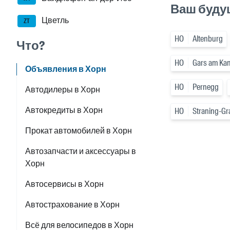
Ваш буду
Цветль
ZT
HO
Altenburg
Что?
HO
Gars am Ka
Объявления в Хорн
HO
Pernegg
Автодилеры в Хорн
Автокредиты в Хорн
HO
Straning-Gr
Прокат автомобилей в Хорн
Автозапчасти и аксессуары в
Хорн
Автосервисы в Хорн
Автострахование в Хорн
Всё для велосипедов в Хорн