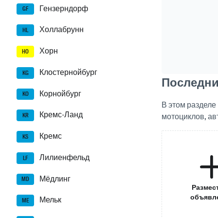
Гензерндорф
GF
Холлабрунн
HL
Хорн
HO
Клостернойбург
KG
Последни
Корнойбург
KO
В этом раздел
Кремс-Ланд
мотоциклов, ав
KR
Кремс
KS
Лилиенфельд
LF
Мёдлинг
MD
Размес
объявл
Мельк
ME