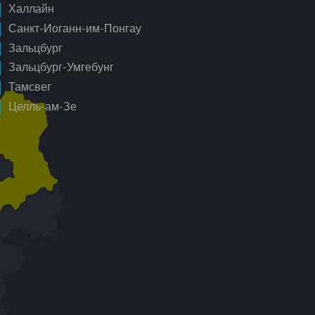
Халлайн
Санкт-Иоганн-им-Понгау
Зальцбург
Зальцбург-Умгебунг
Тамсвег
Целль-ам-Зе