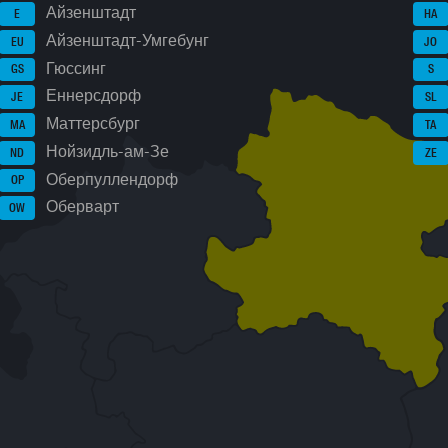
Айзенштадт
E
HA
Айзенштадт-Умгебунг
EU
JO
Гюссинг
GS
S
Еннерсдорф
JE
SL
Маттерсбург
MA
TA
Нойзидль-ам-Зе
ND
ZE
Оберпуллендорф
OP
Оберварт
OW