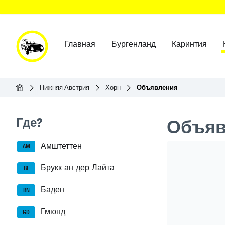
Главная
Бургенланд
Каринтия
Главная
Нижняя Австрия
Хорн
Объявления
Seitenleisten-Navigation
Где?
Объяв
Амштеттен
Header Ban
AM
Брукк-ан-дер-Лайта
BL
Баден
BN
Гмюнд
GD