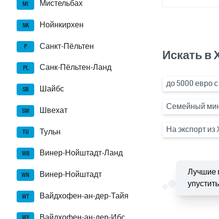
Мистельбах
MI
Нойнкирхен
NK
Санкт-Пёльтен
P
Искать в 
Санк-Пёльтен-Ланд
PL
до 5000 евро с
Шайбс
SB
Семейный мини
Швехат
SW
На экспорт из
Тульн
TU
Винер-Нойштадт-Ланд
WB
Лучшие 
Винер-Нойштадт
WN
упустить
Вайдхофен-ан-дер-Тайя
WT
Вайдхофен-ан-дер-Ибс
WY