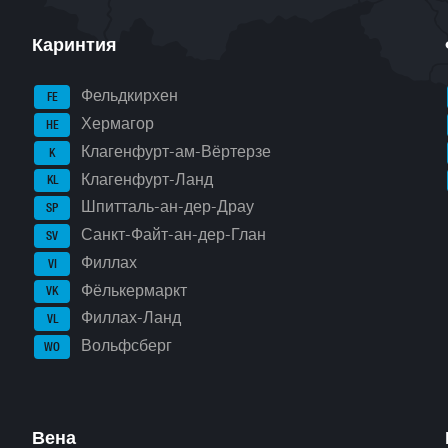
Каринтия
Фельдкирхен
FE
Хермагор
HE
Клагенфурт-ам-Вёртерзе
K
Клагенфурт-Ланд
KL
Шпитталь-ан-дер-Драу
SP
Санкт-Файт-ан-дер-Глан
SV
Филлах
VI
Фёлькермаркт
VK
Филлах-Ланд
VL
Вольфсберг
WO
Вена