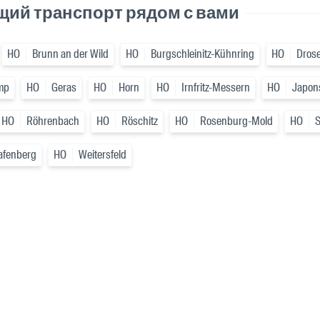
щий транспорт рядом с вами
HO
Brunn an der Wild
HO
Burgschleinitz-Kühnring
HO
Drose
mp
HO
Geras
HO
Horn
HO
Irnfritz-Messern
HO
Japon
HO
Röhrenbach
HO
Röschitz
HO
Rosenburg-Mold
HO
afenberg
HO
Weitersfeld