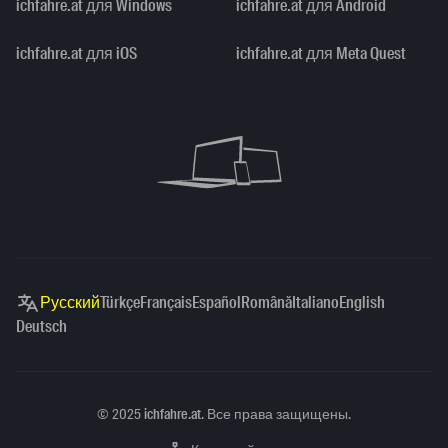
ichfahre.at для Windows
ichfahre.at для Android
ichfahre.at для iOS
ichfahre.at для Meta Quest
Русский
Türkçe
Français
Español
Română
Italiano
English
Deutsch
Copyright
©
2025
ichfahre.at
. Все права защищены.