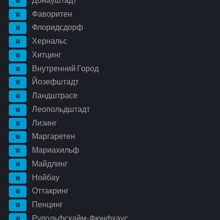
Донауштадт
W
Фаворитен
W
Флоридсдорф
W
Хернальс
W
Хитцинг
W
Внутренний Город
W
Йозефштадт
W
Ландштрасе
W
Леопольдштадт
W
Лизинг
W
Маргаретен
W
Мариахильф
W
Майдлинг
W
Нойбау
W
Оттакринг
W
Пенцинг
W
Рудольфсхайм-Фюнфхаус
W