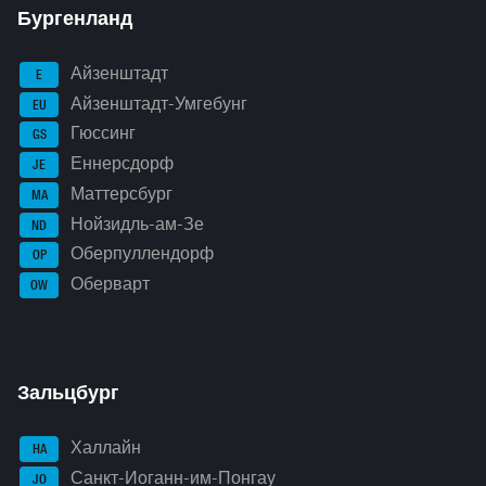
Бургенланд
Айзенштадт
E
Айзенштадт-Умгебунг
EU
Гюссинг
GS
Еннерсдорф
JE
Маттерсбург
MA
Нойзидль-ам-Зе
ND
Оберпуллендорф
OP
Оберварт
OW
Зальцбург
Халлайн
HA
Санкт-Иоганн-им-Понгау
JO