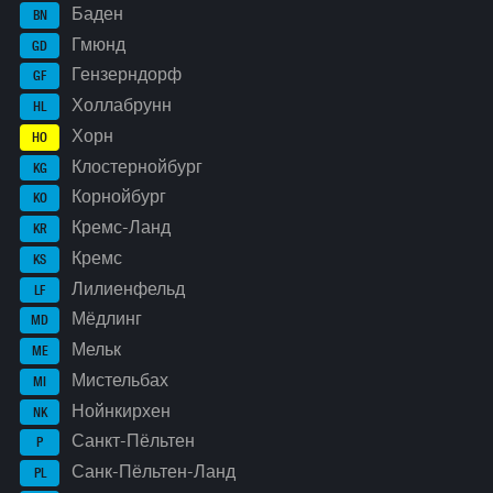
Баден
BN
Гмюнд
GD
Гензерндорф
GF
Холлабрунн
HL
Хорн
HO
Клостернойбург
KG
Корнойбург
KO
Кремс-Ланд
KR
Кремс
KS
Лилиенфельд
LF
Мёдлинг
MD
Мельк
ME
Мистельбах
MI
Нойнкирхен
NK
Санкт-Пёльтен
P
Санк-Пёльтен-Ланд
PL