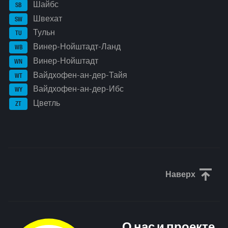
Шайбс
SB
Швехат
SW
Тульн
TU
Винер-Нойштадт-Ланд
WB
Винер-Нойштадт
WN
Вайдхофен-ан-дер-Тайя
WT
Вайдхофен-ан-дер-Ибс
WY
Цветль
ZT
Наверх
Прокрути
О нас и проекте