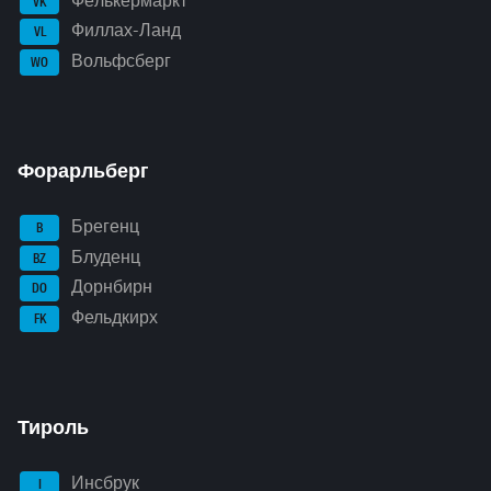
Фёлькермаркт
VK
Филлах-Ланд
VL
Вольфсберг
WO
Форарльберг
Брегенц
B
Блуденц
BZ
Дорнбирн
DO
Фельдкирх
FK
Тироль
Инсбрук
I