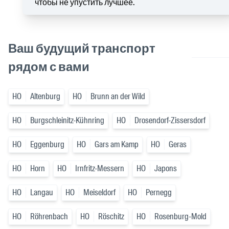
чтобы не упустить лучшее.
Ваш будущий транспорт
рядом с вами
HO
Altenburg
HO
Brunn an der Wild
HO
Burgschleinitz-Kühnring
HO
Drosendorf-Zissersdorf
HO
Eggenburg
HO
Gars am Kamp
HO
Geras
HO
Horn
HO
Irnfritz-Messern
HO
Japons
HO
Langau
HO
Meiseldorf
HO
Pernegg
HO
Röhrenbach
HO
Röschitz
HO
Rosenburg-Mold