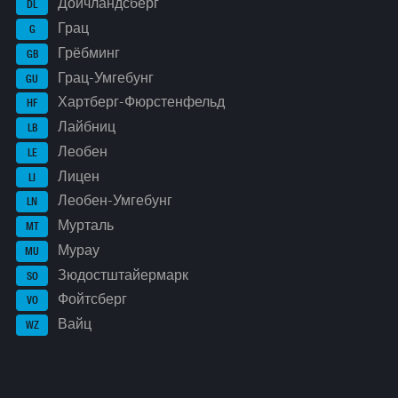
Дойчландсберг
DL
Грац
G
Грёбминг
GB
Грац-Умгебунг
GU
Хартберг-Фюрстенфельд
HF
Лайбниц
LB
Леобен
LE
Лицен
LI
Леобен-Умгебунг
LN
Мурталь
MT
Мурау
MU
Зюдостштайермарк
SO
Фойтсберг
VO
Вайц
WZ