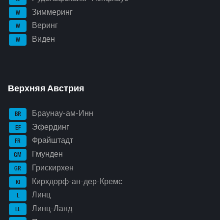
Зиммеринг
W
Веринг
W
Виден
W
Верхняя Австрия
Браунау-ам-Инн
BR
Эфердинг
EF
Фрайштадт
FR
Гмунден
GM
Грискирхен
GR
Кирхдорф-ан-дер-Кремс
KI
Линц
L
Линц-Ланд
LL