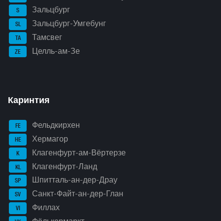
Зальцбург
S
Зальцбург-Умгебунг
SL
Тамсвег
TA
Целль-ам-Зе
ZE
Каринтия
Фельдкирхен
FE
Хермагор
HE
Клагенфурт-ам-Вёртерзе
K
Клагенфурт-Ланд
KL
Шпитталь-ан-дер-Драу
SP
Санкт-Файт-ан-дер-Глан
SV
Филлах
VI