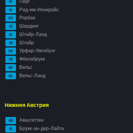
Перг
PE
Рид-им-Иннкрайс
RI
Рорбах
RO
Шердинг
SD
Штайр-Ланд
SE
Штайр
SR
Урфар-Умгебунг
UU
Фёклабрукк
VB
Вельс
WE
Вельс-Ланд
WL
Нижняя Австрия
Амштеттен
AM
Брукк-ан-дер-Лайта
BL