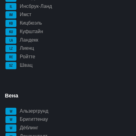
Инсбрук-Ланд
IL
Имст
IM
Кицбюэль
KB
Куфштайн
KU
Ландекк
LA
Лиенц
LZ
Ройтте
RE
Швац
SZ
Вена
Альзергрунд
W
Бригиттенау
W
Дёблинг
W