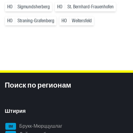
HO
Sigmundsherberg
HO
St. Bernhard-Frauenhofen
HO
Straning-Grafenberg
HO
Weitersfeld
Inhaltsinformationen
Поиск по регионам
Штирия
Брукк-Мюрццушлаг
BM