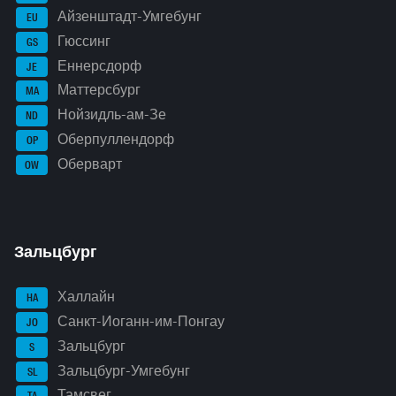
Айзенштадт-Умгебунг
EU
Гюссинг
GS
Еннерсдорф
JE
Маттерсбург
MA
Нойзидль-ам-Зе
ND
Оберпуллендорф
OP
Оберварт
OW
Зальцбург
Халлайн
HA
Санкт-Иоганн-им-Понгау
JO
Зальцбург
S
Зальцбург-Умгебунг
SL
Тамсвег