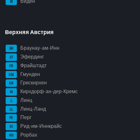
Виден
W
Верхняя Австрия
Браунау-ам-Инн
BR
Эфердинг
EF
Фрайштадт
FR
Гмунден
GM
Грискирхен
GR
Кирхдорф-ан-дер-Кремс
KI
Линц
L
Линц-Ланд
LL
Перг
PE
Рид-им-Иннкрайс
RI
Рорбах
RO