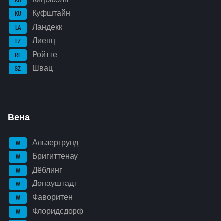
KB
Куфштайн
KU
Ландекк
LA
Лиенц
LZ
Ройтте
RE
Швац
SZ
Вена
Альзергрунд
W
Бригиттенау
W
Дёблинг
W
Донауштадт
W
Фаворитен
W
Флоридсдорф
W