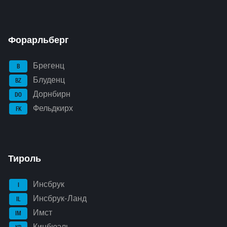
Форарльберг
Брегенц
B
Блуденц
BZ
Дорнбирн
DO
Фельдкирх
FK
Тироль
Инсбрук
I
Инсбрук-Ланд
IL
Имст
IM
Кицбюэль