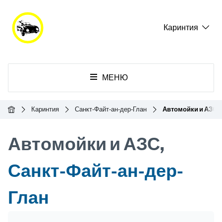
Каринтия
МЕНЮ
Главная
Каринтия
Санкт-Файт-ан-дер-Глан
Автомойки и АЗС
Автомойки и АЗС,
Санкт-Файт-ан-дер-
Глан
Header Banner