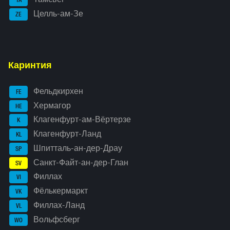
TA
Целль-ам-Зе
ZE
Каринтия
Фельдкирхен
FE
Хермагор
HE
Клагенфурт-ам-Вёртерзе
K
Клагенфурт-Ланд
KL
Шпитталь-ан-дер-Драу
SP
Санкт-Файт-ан-дер-Глан
SV
Филлах
VI
Фёлькермаркт
VK
Филлах-Ланд
VL
Вольфсберг
WO