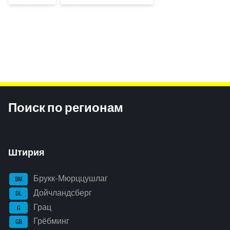
Inhaltsinformationen
Поиск по регионам
Штирия
Брукк-Мюрццушлаг
BM
Дойчландсберг
DL
Грац
G
Грёбминг
GB