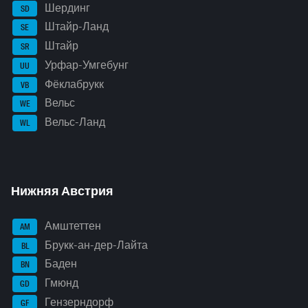
Шердинг
SD
Штайр-Ланд
SE
Штайр
SR
Урфар-Умгебунг
UU
Фёклабрукк
VB
Вельс
WE
Вельс-Ланд
WL
Нижняя Австрия
Амштеттен
AM
Брукк-ан-дер-Лайта
BL
Баден
BN
Гмюнд
GD
Гензерндорф
GF