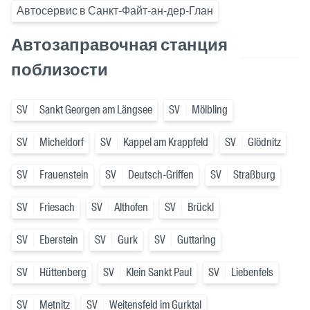
Автосервис в Санкт-Файт-ан-дер-Глан
Автозаправочная станция
поблизости
SV
Sankt Georgen am Längsee
SV
Mölbling
SV
Micheldorf
SV
Kappel am Krappfeld
SV
Glödnitz
SV
Frauenstein
SV
Deutsch-Griffen
SV
Straßburg
SV
Friesach
SV
Althofen
SV
Brückl
SV
Eberstein
SV
Gurk
SV
Guttaring
SV
Hüttenberg
SV
Klein Sankt Paul
SV
Liebenfels
SV
Metnitz
SV
Weitensfeld im Gurktal