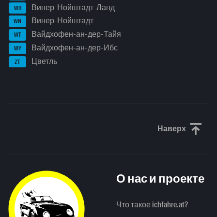
Винер-Нойштадт-Ланд
WB
Винер-Нойштадт
WN
Вайдхофен-ан-дер-Тайя
WT
Вайдхофен-ан-дер-Ибс
WY
Цветль
ZT
Наверх
Прокрути
О нас и проекте
Что такое ichfahre.at?