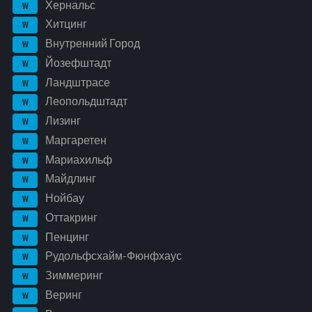
Хернальс
W
Хитцинг
W
Внутренний Город
W
Йозефштадт
W
Ландштрасе
W
Леопольдштадт
W
Лизинг
W
Маргаретен
W
Мариахильф
W
Майдлинг
W
Нойбау
W
Оттакринг
W
Пенцинг
W
Рудольфсхайм-Фюнфхаус
W
Зиммеринг
W
Веринг
W