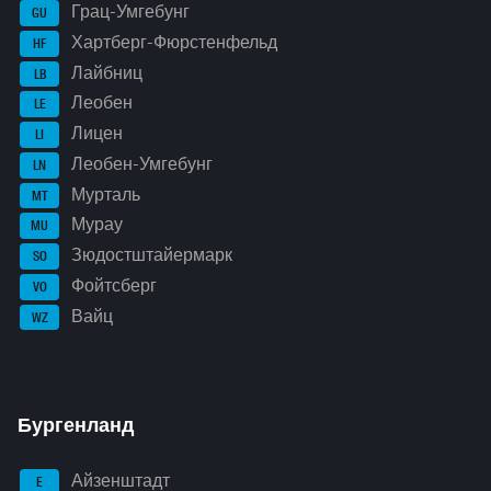
Грац-Умгебунг
GU
Хартберг-Фюрстенфельд
HF
Лайбниц
LB
Леобен
LE
Лицен
LI
Леобен-Умгебунг
LN
Мурталь
MT
Мурау
MU
Зюдостштайермарк
SO
Фойтсберг
VO
Вайц
WZ
Бургенланд
Айзенштадт
E