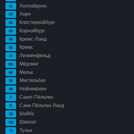
Холлабрунн
HL
Хорн
HO
Клостернойбург
KG
Корнойбург
KO
Кремс-Ланд
KR
Кремс
KS
Лилиенфельд
LF
Мёдлинг
MD
Мельк
ME
Мистельбах
MI
Нойнкирхен
NK
Санкт-Пёльтен
P
Санк-Пёльтен-Ланд
PL
Шайбс
SB
Швехат
SW
Тульн
TU