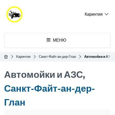
Каринтия
МЕНЮ
Главная
Каринтия
Санкт-Файт-ан-дер-Глан
Автомойки и АЗС
Автомойки и АЗС,
Санкт-Файт-ан-дер-
Глан
Header Banner