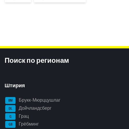
Inhaltsinformationen
Поиск по регионам
Штирия
Брукк-Мюрццушлаг
BM
Дойчландсберг
DL
Грац
G
Грёбминг
GB