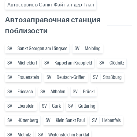
Автосервис в Санкт-Файт-ан-дер-Глан
Автозаправочная станция
поблизости
SV
Sankt Georgen am Längsee
SV
Mölbling
SV
Micheldorf
SV
Kappel am Krappfeld
SV
Glödnitz
SV
Frauenstein
SV
Deutsch-Griffen
SV
Straßburg
SV
Friesach
SV
Althofen
SV
Brückl
SV
Eberstein
SV
Gurk
SV
Guttaring
SV
Hüttenberg
SV
Klein Sankt Paul
SV
Liebenfels
SV
Metnitz
SV
Weitensfeld im Gurktal