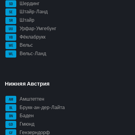
Шердинг
SD
Штайр-Ланд
SE
Штайр
SR
Урфар-Умгебунг
UU
Фёклабрукк
VB
Вельс
WE
Вельс-Ланд
WL
Нижняя Австрия
Амштеттен
AM
Брукк-ан-дер-Лайта
BL
Баден
BN
Гмюнд
GD
Гензерндорф
GF