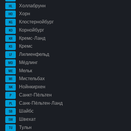
Холлабрунн
HL
Хорн
HO
Клостернойбург
KG
Корнойбург
KO
Кремс-Ланд
KR
Кремс
KS
Лилиенфельд
LF
Мёдлинг
MD
Мельк
ME
Мистельбах
MI
Нойнкирхен
NK
Санкт-Пёльтен
P
Санк-Пёльтен-Ланд
PL
Шайбс
SB
Швехат
SW
Тульн
TU