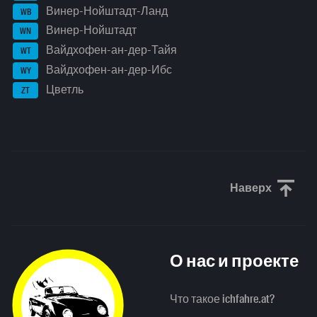
Винер-Нойштадт-Ланд
WB
Винер-Нойштадт
WN
Вайдхофен-ан-дер-Тайя
WT
Вайдхофен-ан-дер-Ибс
WY
Цветль
ZT
Наверх
Прокрути
О нас и проекте
Что такое ichfahre.at?