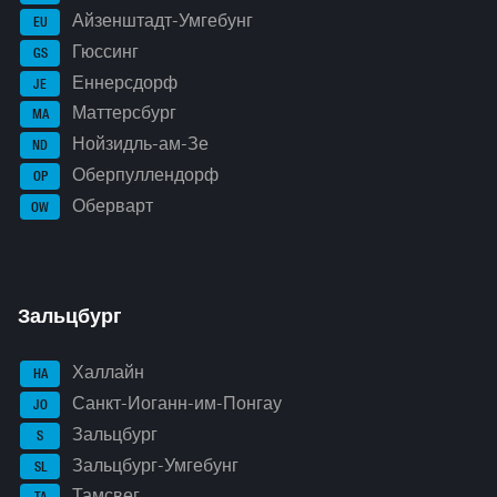
Айзенштадт-Умгебунг
EU
Гюссинг
GS
Еннерсдорф
JE
Маттерсбург
MA
Нойзидль-ам-Зе
ND
Оберпуллендорф
OP
Оберварт
OW
Зальцбург
Халлайн
HA
Санкт-Иоганн-им-Понгау
JO
Зальцбург
S
Зальцбург-Умгебунг
SL
Тамсвег