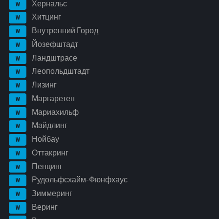
Хернальс
W
Хитцинг
W
Внутренний Город
W
Йозефштадт
W
Ландштрасе
W
Леопольдштадт
W
Лизинг
W
Маргаретен
W
Мариахильф
W
Майдлинг
W
Нойбау
W
Оттакринг
W
Пенцинг
W
Рудольфсхайм-Фюнфхаус
W
Зиммеринг
W
Веринг
W