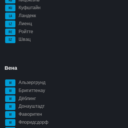
KB
Куфштайн
KU
Ландекк
LA
Лиенц
LZ
Ройтте
RE
Швац
SZ
Вена
Альзергрунд
W
Бригиттенау
W
Дёблинг
W
Донауштадт
W
Фаворитен
W
Флоридсдорф
W