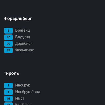
Форарльберг
Брегенц
B
Блуденц
BZ
Дорнбирн
DO
Фельдкирх
FK
Тироль
Инсбрук
I
Инсбрук-Ланд
IL
Имст
IM
Кицбюэль