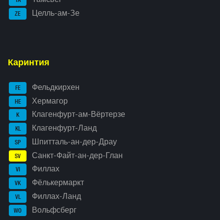
TA
Целль-ам-Зе
ZE
Каринтия
Фельдкирхен
FE
Хермагор
HE
Клагенфурт-ам-Вёртерзе
K
Клагенфурт-Ланд
KL
Шпитталь-ан-дер-Драу
SP
Санкт-Файт-ан-дер-Глан
SV
Филлах
VI
Фёлькермаркт
VK
Филлах-Ланд
VL
Вольфсберг
WO