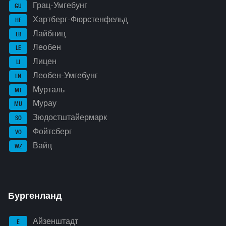
Грац-Умгебунг
GU
Хартберг-Фюрстенфельд
HF
Лайбниц
LB
Леобен
LE
Лицен
LI
Леобен-Умгебунг
LN
Мурталь
MT
Мурау
MU
Зюдостштайермарк
SO
Фойтсберг
VO
Вайц
WZ
Бургенланд
Айзенштадт
E