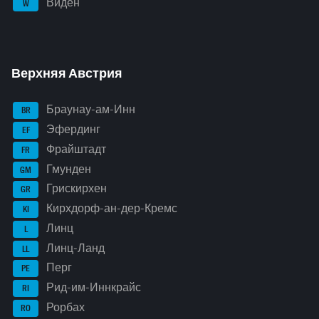
Виден
W
Верхняя Австрия
Браунау-ам-Инн
BR
Эфердинг
EF
Фрайштадт
FR
Гмунден
GM
Грискирхен
GR
Кирхдорф-ан-дер-Кремс
KI
Линц
L
Линц-Ланд
LL
Перг
PE
Рид-им-Иннкрайс
RI
Рорбах
RO