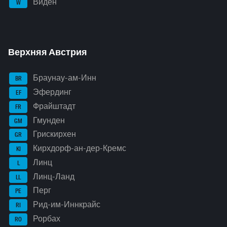
Виден
W
Верхняя Австрия
Браунау-ам-Инн
BR
Эфердинг
EF
Фрайштадт
FR
Гмунден
GM
Грискирхен
GR
Кирхдорф-ан-дер-Кремс
KI
Линц
L
Линц-Ланд
LL
Перг
PE
Рид-им-Иннкрайс
RI
Рорбах
RO