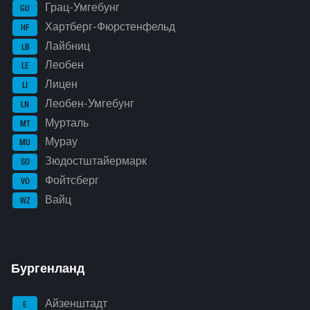
Грац-Умгебунг
GU
Хартберг-Фюрстенфельд
HF
Лайбниц
LB
Леобен
LE
Лицен
LI
Леобен-Умгебунг
LN
Мурталь
MT
Мурау
MU
Зюдостштайермарк
SO
Фойтсберг
VO
Вайц
WZ
Бургенланд
Айзенштадт
E