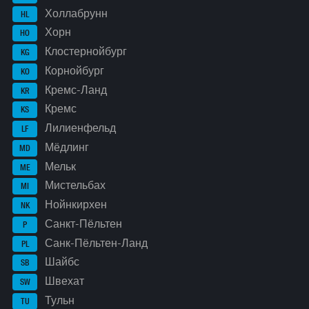
Холлабрунн
HL
Хорн
HO
Клостернойбург
KG
Корнойбург
KO
Кремс-Ланд
KR
Кремс
KS
Лилиенфельд
LF
Мёдлинг
MD
Мельк
ME
Мистельбах
MI
Нойнкирхен
NK
Санкт-Пёльтен
P
Санк-Пёльтен-Ланд
PL
Шайбс
SB
Швехат
SW
Тульн
TU