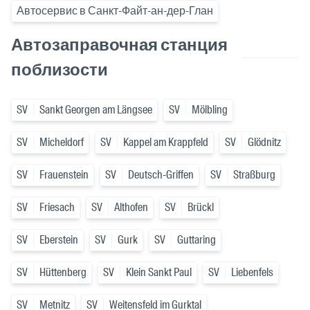
Автосервис в Санкт-Файт-ан-дер-Глан
Автозаправочная станция
поблизости
SV
Sankt Georgen am Längsee
SV
Mölbling
SV
Micheldorf
SV
Kappel am Krappfeld
SV
Glödnitz
SV
Frauenstein
SV
Deutsch-Griffen
SV
Straßburg
SV
Friesach
SV
Althofen
SV
Brückl
SV
Eberstein
SV
Gurk
SV
Guttaring
SV
Hüttenberg
SV
Klein Sankt Paul
SV
Liebenfels
SV
Metnitz
SV
Weitensfeld im Gurktal