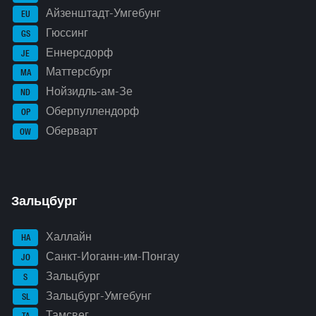
Айзенштадт-Умгебунг
EU
Гюссинг
GS
Еннерсдорф
JE
Маттерсбург
MA
Нойзидль-ам-Зе
ND
Оберпуллендорф
OP
Оберварт
OW
Зальцбург
Халлайн
HA
Санкт-Иоганн-им-Понгау
JO
Зальцбург
S
Зальцбург-Умгебунг
SL
Тамсвег