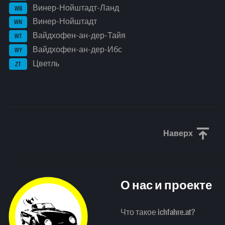
Винер-Нойштадт-Ланд
WB
Винер-Нойштадт
WN
Вайдхофен-ан-дер-Тайя
WT
Вайдхофен-ан-дер-Ибс
WY
Цветль
ZT
Наверх
Прокрути
О нас и проекте
Что такое ichfahre.at?