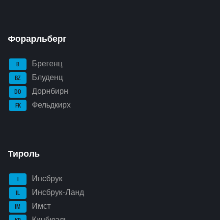
Форарльберг
Брегенц
B
Блуденц
BZ
Дорнбирн
DO
Фельдкирх
FK
Тироль
Инсбрук
I
Инсбрук-Ланд
IL
Имст
IM
Кицбюэль