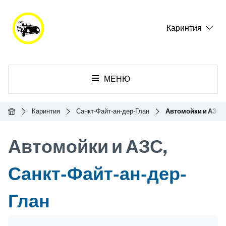
Каринтия
МЕНЮ
Главная
Каринтия
Санкт-Файт-ан-дер-Глан
Автомойки и АЗС
Автомойки и АЗС,
Санкт-Файт-ан-дер-
Глан
Header Banner