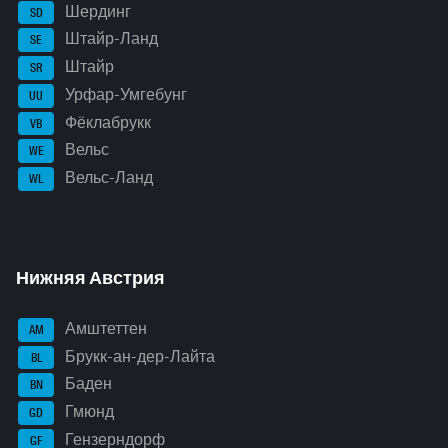
Шердинг
SD
Штайр-Ланд
SE
Штайр
SR
Урфар-Умгебунг
UU
Фёклабрукк
VB
Вельс
WE
Вельс-Ланд
WL
Нижняя Австрия
Амштеттен
AM
Брукк-ан-дер-Лайта
BL
Баден
BN
Гмюнд
GD
Гензерндорф
GF