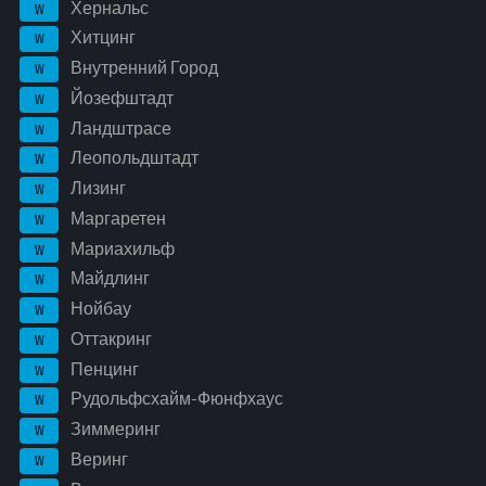
Хернальс
W
Хитцинг
W
Внутренний Город
W
Йозефштадт
W
Ландштрасе
W
Леопольдштадт
W
Лизинг
W
Маргаретен
W
Мариахильф
W
Майдлинг
W
Нойбау
W
Оттакринг
W
Пенцинг
W
Рудольфсхайм-Фюнфхаус
W
Зиммеринг
W
Веринг
W