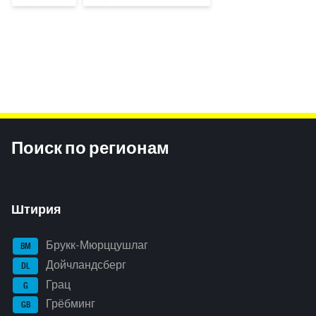
Inhaltsinformationen
Поиск по регионам
Штирия
Брукк-Мюрццушлаг
BM
Дойчландсберг
DL
Грац
G
Грёбминг
GB