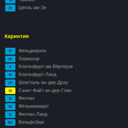
TA
Целль-ам-Зе
ZE
Каринтия
Фельдкирхен
FE
Хермагор
HE
Клагенфурт-ам-Вёртерзе
K
Клагенфурт-Ланд
KL
Шпитталь-ан-дер-Драу
SP
Санкт-Файт-ан-дер-Глан
SV
Филлах
VI
Фёлькермаркт
VK
Филлах-Ланд
VL
Вольфсберг
WO