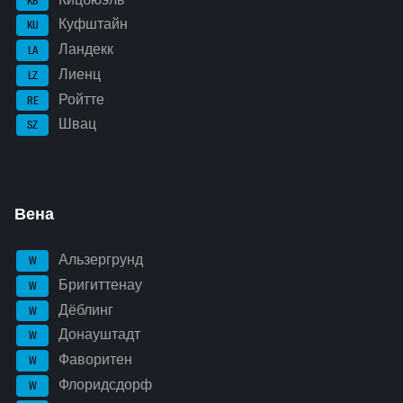
KB
Куфштайн
KU
Ландекк
LA
Лиенц
LZ
Ройтте
RE
Швац
SZ
Вена
Альзергрунд
W
Бригиттенау
W
Дёблинг
W
Донауштадт
W
Фаворитен
W
Флоридсдорф
W