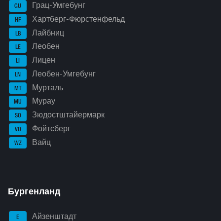
Грац-Умгебунг
GU
Хартберг-Фюрстенфельд
HF
Лайбниц
LB
Леобен
LE
Лицен
LI
Леобен-Умгебунг
LN
Мурталь
MT
Мурау
MU
Зюдостштайермарк
SO
Фойтсберг
VO
Вайц
WZ
Бургенланд
Айзенштадт
E