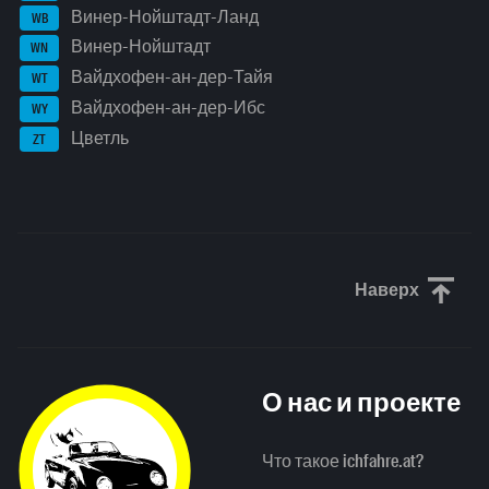
Винер-Нойштадт-Ланд
WB
Винер-Нойштадт
WN
Вайдхофен-ан-дер-Тайя
WT
Вайдхофен-ан-дер-Ибс
WY
Цветль
ZT
Наверх
Прокрути
О нас и проекте
Что такое ichfahre.at?