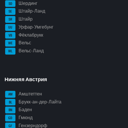
Шердинг
SD
Штайр-Ланд
SE
Штайр
SR
Урфар-Умгебунг
UU
Фёклабрукк
VB
Вельс
WE
Вельс-Ланд
WL
Нижняя Австрия
Амштеттен
AM
Брукк-ан-дер-Лайта
BL
Баден
BN
Гмюнд
GD
Гензерндорф
GF