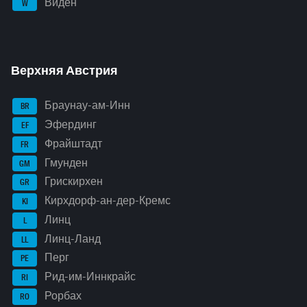
Виден
W
Верхняя Австрия
Браунау-ам-Инн
BR
Эфердинг
EF
Фрайштадт
FR
Гмунден
GM
Грискирхен
GR
Кирхдорф-ан-дер-Кремс
KI
Линц
L
Линц-Ланд
LL
Перг
PE
Рид-им-Иннкрайс
RI
Рорбах
RO