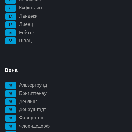
KB
Куфштайн
KU
Ландекк
LA
Лиенц
LZ
Ройтте
RE
Швац
SZ
Вена
Альзергрунд
W
Бригиттенау
W
Дёблинг
W
Донауштадт
W
Фаворитен
W
Флоридсдорф
W