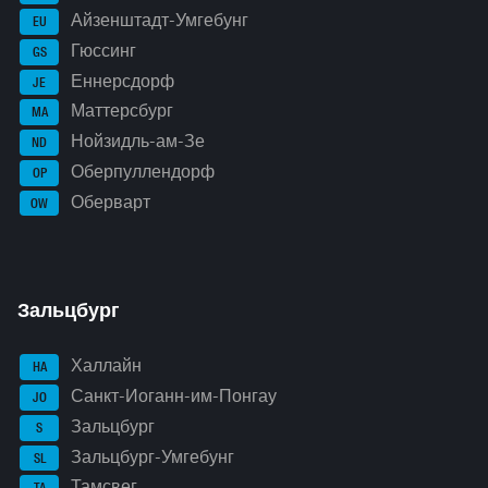
Айзенштадт-Умгебунг
EU
Гюссинг
GS
Еннерсдорф
JE
Маттерсбург
MA
Нойзидль-ам-Зе
ND
Оберпуллендорф
OP
Оберварт
OW
Зальцбург
Халлайн
HA
Санкт-Иоганн-им-Понгау
JO
Зальцбург
S
Зальцбург-Умгебунг
SL
Тамсвег