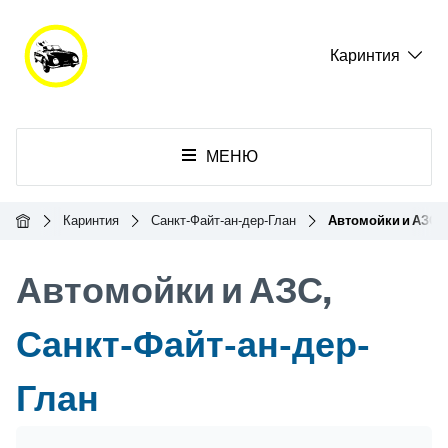
Каринтия
МЕНЮ
Главная
Каринтия
Санкт-Файт-ан-дер-Глан
Автомойки и АЗС
Автомойки и АЗС,
Санкт-Файт-ан-дер-
Глан
Header Banner