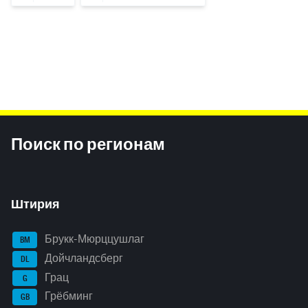
Inhaltsinformationen
Поиск по регионам
Штирия
Брукк-Мюрццушлаг
BM
Дойчландсберг
DL
Грац
G
Грёбминг
GB