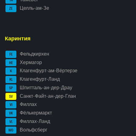
TA
Целль-ам-Зе
ZE
Каринтия
Фельдкирхен
FE
Хермагор
HE
Клагенфурт-ам-Вёртерзе
K
Клагенфурт-Ланд
KL
Шпитталь-ан-дер-Драу
SP
Санкт-Файт-ан-дер-Глан
SV
Филлах
VI
Фёлькермаркт
VK
Филлах-Ланд
VL
Вольфсберг
WO