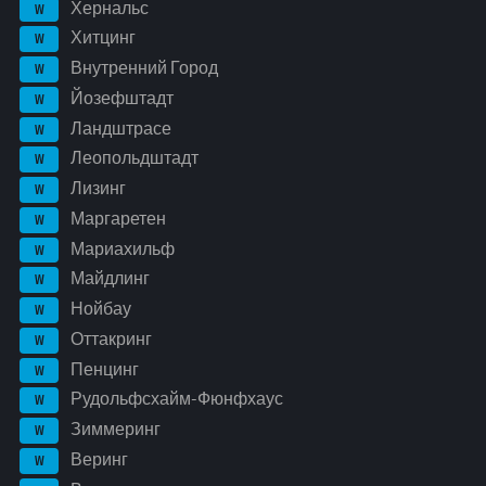
Хернальс
W
Хитцинг
W
Внутренний Город
W
Йозефштадт
W
Ландштрасе
W
Леопольдштадт
W
Лизинг
W
Маргаретен
W
Мариахильф
W
Майдлинг
W
Нойбау
W
Оттакринг
W
Пенцинг
W
Рудольфсхайм-Фюнфхаус
W
Зиммеринг
W
Веринг
W