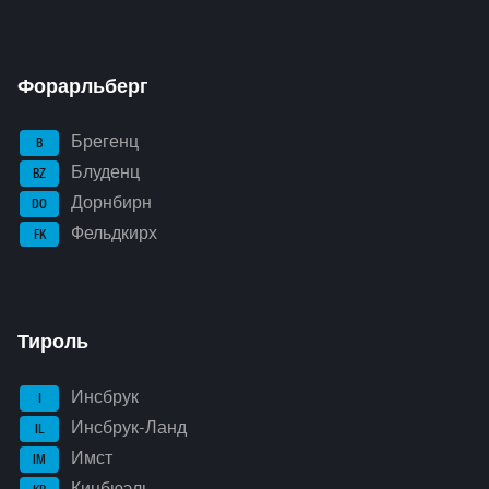
Форарльберг
Брегенц
B
Блуденц
BZ
Дорнбирн
DO
Фельдкирх
FK
Тироль
Инсбрук
I
Инсбрук-Ланд
IL
Имст
IM
Кицбюэль