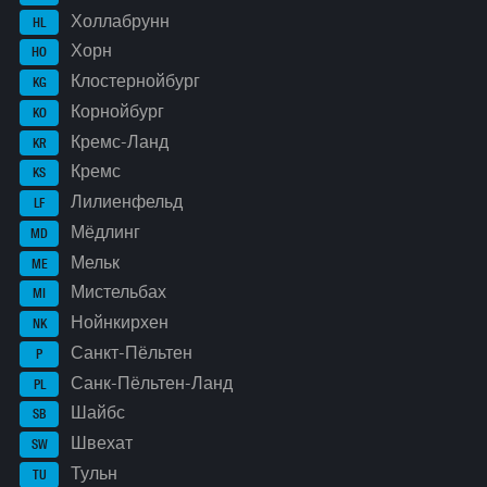
Холлабрунн
HL
Хорн
HO
Клостернойбург
KG
Корнойбург
KO
Кремс-Ланд
KR
Кремс
KS
Лилиенфельд
LF
Мёдлинг
MD
Мельк
ME
Мистельбах
MI
Нойнкирхен
NK
Санкт-Пёльтен
P
Санк-Пёльтен-Ланд
PL
Шайбс
SB
Швехат
SW
Тульн
TU