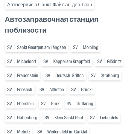
Автосервис в Санкт-Файт-ан-дер-Глан
Автозаправочная станция
поблизости
SV
Sankt Georgen am Längsee
SV
Mölbling
SV
Micheldorf
SV
Kappel am Krappfeld
SV
Glödnitz
SV
Frauenstein
SV
Deutsch-Griffen
SV
Straßburg
SV
Friesach
SV
Althofen
SV
Brückl
SV
Eberstein
SV
Gurk
SV
Guttaring
SV
Hüttenberg
SV
Klein Sankt Paul
SV
Liebenfels
SV
Metnitz
SV
Weitensfeld im Gurktal