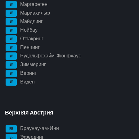
Маргаретен
W
Мариахильф
W
Майдлинг
W
Нойбау
W
Оттакринг
W
Пенцинг
W
Рудольфсхайм-Фюнфхаус
W
Зиммеринг
W
Веринг
W
Виден
W
Верхняя Австрия
Браунау-ам-Инн
BR
Эфердинг
EF