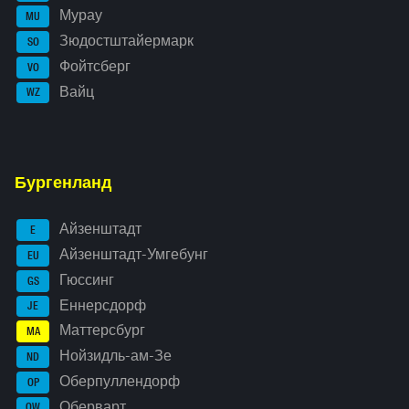
Мурау
MU
Зюдостштайермарк
SO
Фойтсберг
VO
Вайц
WZ
Бургенланд
Айзенштадт
E
Айзенштадт-Умгебунг
EU
Гюссинг
GS
Еннерсдорф
JE
Маттерсбург
MA
Нойзидль-ам-Зе
ND
Оберпуллендорф
OP
Оберварт
OW