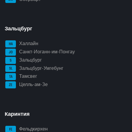
Зальцбург
Халлайн
HA
Санкт-Иоганн-им-Понгау
JO
Зальцбург
S
Зальцбург-Умгебунг
SL
Тамсвег
TA
Целль-ам-Зе
ZE
Каринтия
Фельдкирхен
FE