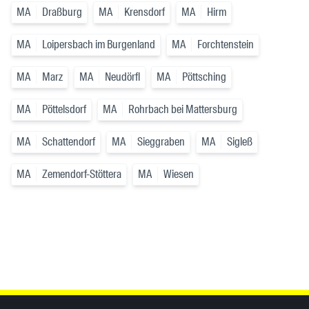
MA
Draßburg
MA
Krensdorf
MA
Hirm
MA
Loipersbach im Burgenland
MA
Forchtenstein
MA
Marz
MA
Neudörfl
MA
Pöttsching
MA
Pöttelsdorf
MA
Rohrbach bei Mattersburg
MA
Schattendorf
MA
Sieggraben
MA
Sigleß
MA
Zemendorf-Stöttera
MA
Wiesen
Inhaltsinformationen