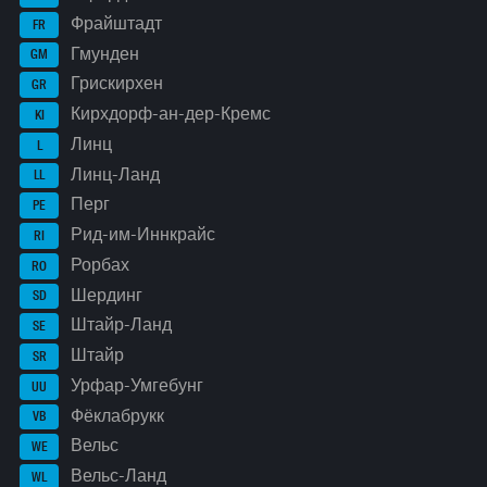
Фрайштадт
FR
Гмунден
GM
Грискирхен
GR
Кирхдорф-ан-дер-Кремс
KI
Линц
L
Линц-Ланд
LL
Перг
PE
Рид-им-Иннкрайс
RI
Рорбах
RO
Шердинг
SD
Штайр-Ланд
SE
Штайр
SR
Урфар-Умгебунг
UU
Фёклабрукк
VB
Вельс
WE
Вельс-Ланд
WL