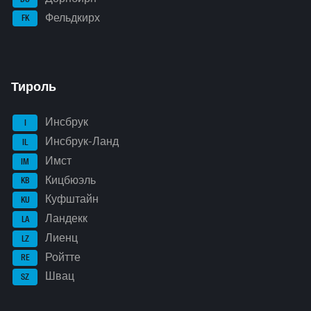
Фельдкирх
FK
Тироль
Инсбрук
I
Инсбрук-Ланд
IL
Имст
IM
Кицбюэль
KB
Куфштайн
KU
Ландекк
LA
Лиенц
LZ
Ройтте
RE
Швац
SZ