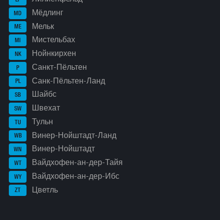
Мёдлинг
MD
Мельк
ME
Мистельбах
MI
Нойнкирхен
NK
Санкт-Пёльтен
P
Санк-Пёльтен-Ланд
PL
Шайбс
SB
Швехат
SW
Тульн
TU
Винер-Нойштадт-Ланд
WB
Винер-Нойштадт
WN
Вайдхофен-ан-дер-Тайя
WT
Вайдхофен-ан-дер-Ибс
WY
Цветль
ZT