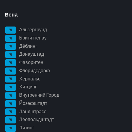
Вена
Альзергрунд
W
Бригиттенау
W
Дёблинг
W
Донауштадт
W
Фаворитен
W
Флоридсдорф
W
Хернальс
W
Хитцинг
W
Внутренний Город
W
Йозефштадт
W
Ландштрасе
W
Леопольдштадт
W
Лизинг
W