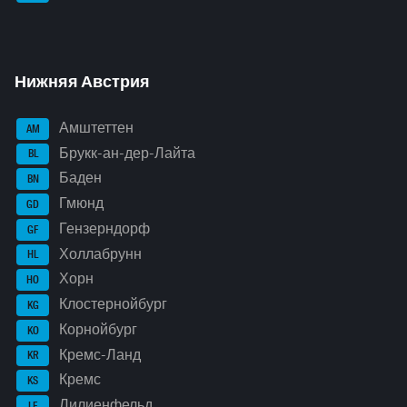
Нижняя Австрия
Амштеттен
AM
Брукк-ан-дер-Лайта
BL
Баден
BN
Гмюнд
GD
Гензерндорф
GF
Холлабрунн
HL
Хорн
HO
Клостернойбург
KG
Корнойбург
KO
Кремс-Ланд
KR
Кремс
KS
Лилиенфельд
LF