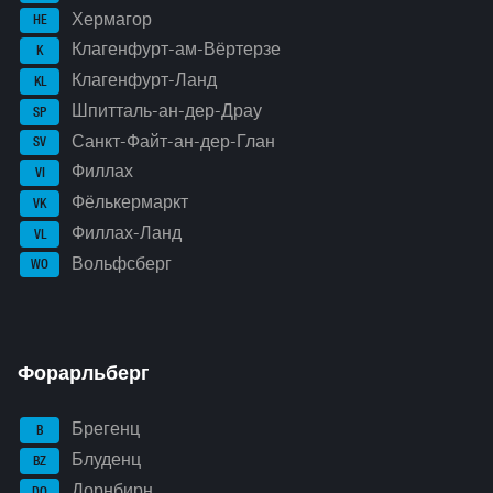
Хермагор
HE
Клагенфурт-ам-Вёртерзе
K
Клагенфурт-Ланд
KL
Шпитталь-ан-дер-Драу
SP
Санкт-Файт-ан-дер-Глан
SV
Филлах
VI
Фёлькермаркт
VK
Филлах-Ланд
VL
Вольфсберг
WO
Форарльберг
Брегенц
B
Блуденц
BZ
Дорнбирн
DO