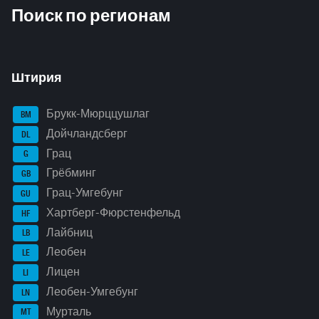
Поиск по регионам
Штирия
Брукк-Мюрццушлаг
BM
Дойчландсберг
DL
Грац
G
Грёбминг
GB
Грац-Умгебунг
GU
Хартберг-Фюрстенфельд
HF
Лайбниц
LB
Леобен
LE
Лицен
LI
Леобен-Умгебунг
LN
Мурталь
MT