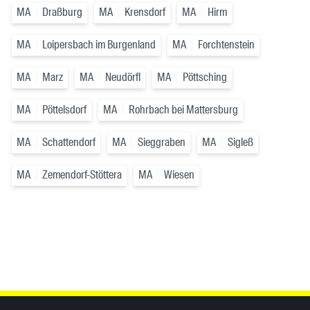
MA
Draßburg
MA
Krensdorf
MA
Hirm
MA
Loipersbach im Burgenland
MA
Forchtenstein
MA
Marz
MA
Neudörfl
MA
Pöttsching
MA
Pöttelsdorf
MA
Rohrbach bei Mattersburg
MA
Schattendorf
MA
Sieggraben
MA
Sigleß
MA
Zemendorf-Stöttera
MA
Wiesen
Inhaltsinformationen