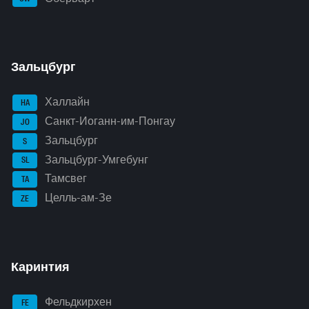
Зальцбург
Халлайн
HA
Санкт-Иоганн-им-Понгау
JO
Зальцбург
S
Зальцбург-Умгебунг
SL
Тамсвег
TA
Целль-ам-Зе
ZE
Каринтия
Фельдкирхен
FE