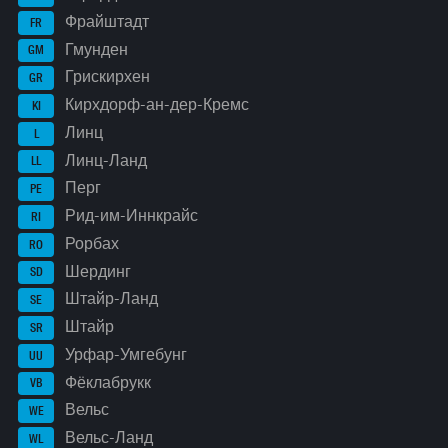
Фрайштадт
FR
Гмунден
GM
Грискирхен
GR
Кирхдорф-ан-дер-Кремс
KI
Линц
L
Линц-Ланд
LL
Перг
PE
Рид-им-Иннкрайс
RI
Рорбах
RO
Шердинг
SD
Штайр-Ланд
SE
Штайр
SR
Урфар-Умгебунг
UU
Фёклабрукк
VB
Вельс
WE
Вельс-Ланд
WL