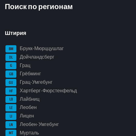
Поиск по регионам
Штирия
Брукк-Мюрццушлаг
BM
Дойчландсберг
DL
Грац
G
Грёбминг
GB
Грац-Умгебунг
GU
Хартберг-Фюрстенфельд
HF
Лайбниц
LB
Леобен
LE
Лицен
LI
Леобен-Умгебунг
LN
Мурталь
MT