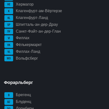
Хермагор
HE
Клагенфурт-ам-Вёртерзе
K
Клагенфурт-Ланд
KL
Шпитталь-ан-дер-Драу
SP
Санкт-Файт-ан-дер-Глан
SV
Филлах
VI
Фёлькермаркт
VK
Филлах-Ланд
VL
Вольфсберг
WO
Форарльберг
Брегенц
B
Блуденц
BZ
Дорнбирн
DO