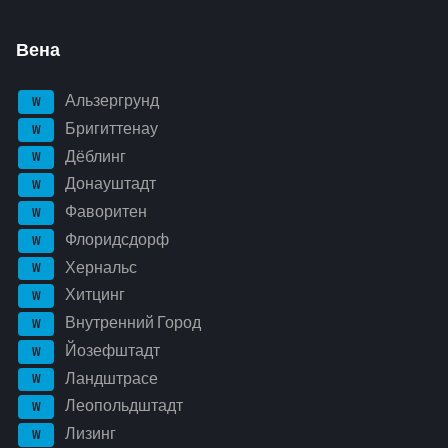
Вена
Альзергрунд
W
Бригиттенау
W
Дёблинг
W
Донауштадт
W
Фаворитен
W
Флоридсдорф
W
Хернальс
W
Хитцинг
W
Внутренний Город
W
Йозефштадт
W
Ландштрасе
W
Леопольдштадт
W
Лизинг
W