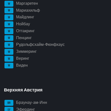
Маргаретен
W
Мариахильф
W
Майдлинг
W
Нойбау
W
Оттакринг
W
Пенцинг
W
Рудольфсхайм-Фюнфхаус
W
Зиммеринг
W
Веринг
W
Виден
W
Верхняя Австрия
Браунау-ам-Инн
BR
Эфердинг
EF