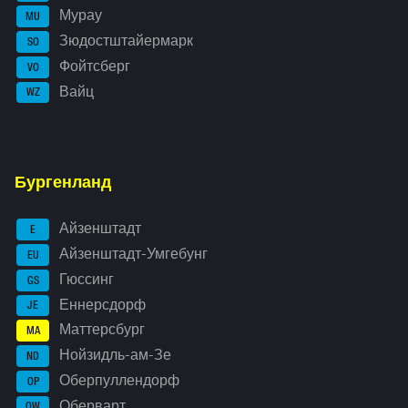
Мурау
MU
Зюдостштайермарк
SO
Фойтсберг
VO
Вайц
WZ
Бургенланд
Айзенштадт
E
Айзенштадт-Умгебунг
EU
Гюссинг
GS
Еннерсдорф
JE
Маттерсбург
MA
Нойзидль-ам-Зе
ND
Оберпуллендорф
OP
Оберварт
OW