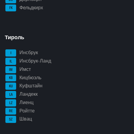
Фельдкирх
FK
Тироль
Инсбрук
I
Инсбрук-Ланд
IL
Имст
IM
Кицбюэль
KB
Куфштайн
KU
Ландекк
LA
Лиенц
LZ
Ройтте
RE
Швац
SZ