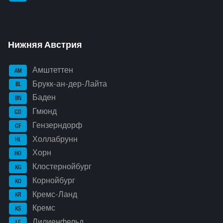
Нижняя Австрия
Амштеттен
AM
Брукк-ан-дер-Лайта
BL
Баден
BN
Гмюнд
GD
Гензерндорф
GF
Холлабрунн
HL
Хорн
HO
Клостернойбург
KG
Корнойбург
KO
Кремс-Ланд
KR
Кремс
KS
Лилиенфельд
LF