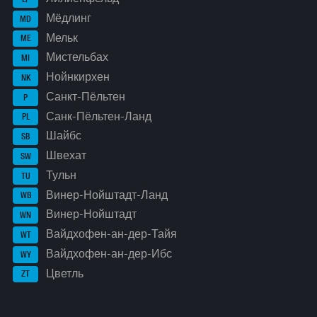
Мёдлинг
MD
Мельк
ME
Мистельбах
MI
Нойнкирхен
NK
Санкт-Пёльтен
P
Санк-Пёльтен-Ланд
PL
Шайбс
SB
Швехат
SW
Тульн
TU
Винер-Нойштадт-Ланд
WB
Винер-Нойштадт
WN
Вайдхофен-ан-дер-Тайя
WT
Вайдхофен-ан-дер-Ибс
WY
Цветль
ZT