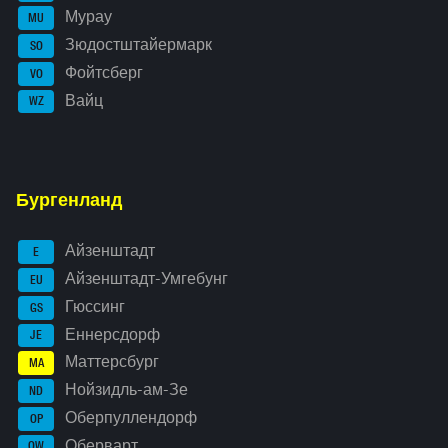
Мурау
MU
Зюдостштайермарк
SO
Фойтсберг
VO
Вайц
WZ
Бургенланд
Айзенштадт
E
Айзенштадт-Умгебунг
EU
Гюссинг
GS
Еннерсдорф
JE
Маттерсбург
MA
Нойзидль-ам-Зе
ND
Оберпуллендорф
OP
Оберварт
OW