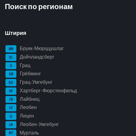
Поиск по регионам
Штирия
Брукк-Мюрццушлаг
BM
Дойчландсберг
DL
Грац
G
Грёбминг
GB
Грац-Умгебунг
GU
Хартберг-Фюрстенфельд
HF
Лайбниц
LB
Леобен
LE
Лицен
LI
Леобен-Умгебунг
LN
Мурталь
MT