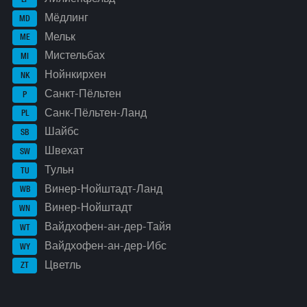
Мёдлинг
MD
Мельк
ME
Мистельбах
MI
Нойнкирхен
NK
Санкт-Пёльтен
P
Санк-Пёльтен-Ланд
PL
Шайбс
SB
Швехат
SW
Тульн
TU
Винер-Нойштадт-Ланд
WB
Винер-Нойштадт
WN
Вайдхофен-ан-дер-Тайя
WT
Вайдхофен-ан-дер-Ибс
WY
Цветль
ZT