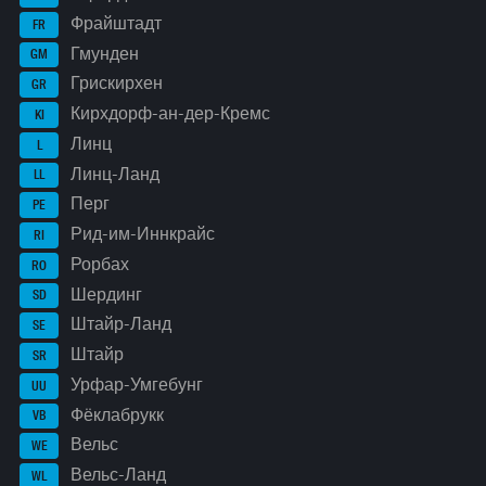
Фрайштадт
FR
Гмунден
GM
Грискирхен
GR
Кирхдорф-ан-дер-Кремс
KI
Линц
L
Линц-Ланд
LL
Перг
PE
Рид-им-Иннкрайс
RI
Рорбах
RO
Шердинг
SD
Штайр-Ланд
SE
Штайр
SR
Урфар-Умгебунг
UU
Фёклабрукк
VB
Вельс
WE
Вельс-Ланд
WL