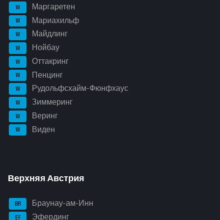
Маргаретен
W
Мариахильф
W
Майдлинг
W
Нойбау
W
Оттакринг
W
Пенцинг
W
Рудольфсхайм-Фюнфхаус
W
Зиммеринг
W
Веринг
W
Виден
W
Верхняя Австрия
Браунау-ам-Инн
BR
Эфердинг
EF