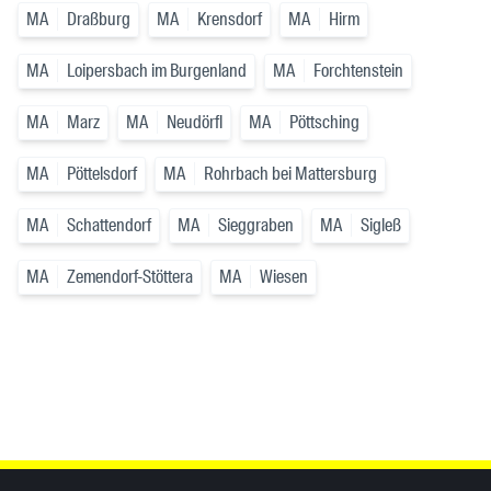
MA
Draßburg
MA
Krensdorf
MA
Hirm
MA
Loipersbach im Burgenland
MA
Forchtenstein
MA
Marz
MA
Neudörfl
MA
Pöttsching
MA
Pöttelsdorf
MA
Rohrbach bei Mattersburg
MA
Schattendorf
MA
Sieggraben
MA
Sigleß
MA
Zemendorf-Stöttera
MA
Wiesen
Inhaltsinformationen