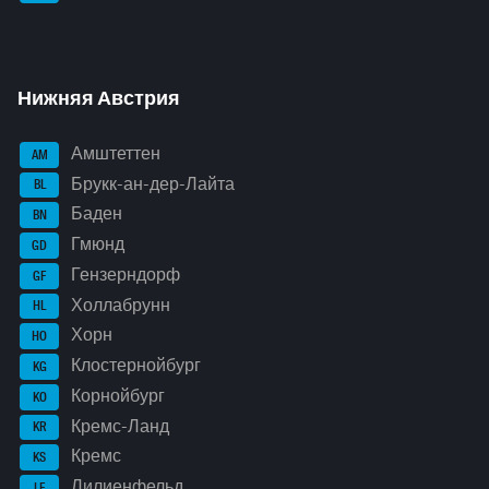
Нижняя Австрия
Амштеттен
AM
Брукк-ан-дер-Лайта
BL
Баден
BN
Гмюнд
GD
Гензерндорф
GF
Холлабрунн
HL
Хорн
HO
Клостернойбург
KG
Корнойбург
KO
Кремс-Ланд
KR
Кремс
KS
Лилиенфельд
LF