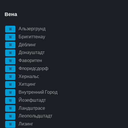
Вена
Альзергрунд
W
Бригиттенау
W
Дёблинг
W
Донауштадт
W
Фаворитен
W
Флоридсдорф
W
Хернальс
W
Хитцинг
W
Внутренний Город
W
Йозефштадт
W
Ландштрасе
W
Леопольдштадт
W
Лизинг
W