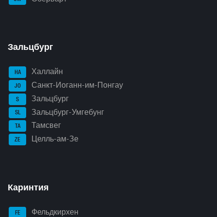
Зальцбург
Халлайн
HA
Санкт-Иоганн-им-Понгау
JO
Зальцбург
S
Зальцбург-Умгебунг
SL
Тамсвег
TA
Целль-ам-Зе
ZE
Каринтия
Фельдкирхен
FE