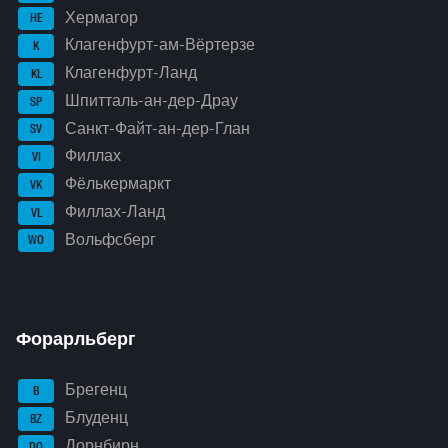
Хермагор
HE
Клагенфурт-ам-Вёртерзе
K
Клагенфурт-Ланд
KL
Шпитталь-ан-дер-Драу
SP
Санкт-Файт-ан-дер-Глан
SV
Филлах
VI
Фёлькермаркт
VK
Филлах-Ланд
VL
Вольфсберг
WO
Форарльберг
Брегенц
B
Блуденц
BZ
Дорнбирн
DO