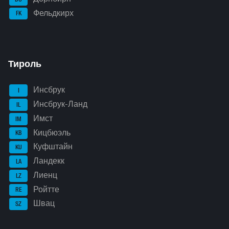
Фельдкирх
FK
Тироль
Инсбрук
I
Инсбрук-Ланд
IL
Имст
IM
Кицбюэль
KB
Куфштайн
KU
Ландекк
LA
Лиенц
LZ
Ройтте
RE
Швац
SZ