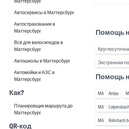
Маттерсбург
Автосервисы в Маттерсбург
Автострахование в
Маттерсбург
Помощь н
Всё для велосипедов в
Круглосуточна
Маттерсбург
Автошколы в Маттерсбург
Экстренная по
Автомойки и АЗС в
Помощь н
Маттерсбург
Как?
MA
Antau
M
Планировщик маршрута до
MA
Loipersbac
Маттерсбург
MA
Rohrbach b
QR-код