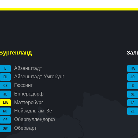
Бургенланд
Зал
Айзенштадт
E
HA
Айзенштадт-Умгебунг
EU
JO
Гюссинг
GS
S
Еннерсдорф
JE
SL
Маттерсбург
MA
TA
Нойзидль-ам-Зе
ND
ZE
Оберпуллендорф
OP
Оберварт
OW