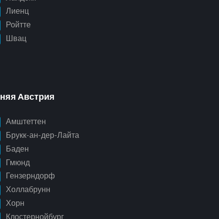
Лиенц
Ройтте
Швац
няя Австрия
Амштеттен
Брукк-ан-дер-Лайта
Баден
Гмюнд
Гензерндорф
Холлабрунн
Хорн
Клостернойбург