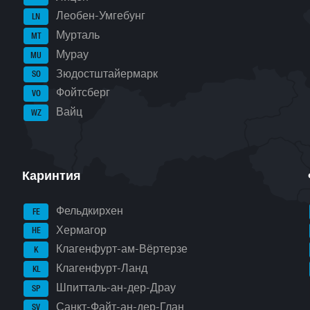
Леобен-Умгебунг
LN
Мурталь
MT
Мурау
MU
Зюдостштайермарк
SO
Фойтсберг
VO
Вайц
WZ
Каринтия
Фельдкирхен
FE
Хермагор
HE
Клагенфурт-ам-Вёртерзе
K
Клагенфурт-Ланд
KL
Шпитталь-ан-дер-Драу
SP
Санкт-Файт-ан-дер-Глан
SV