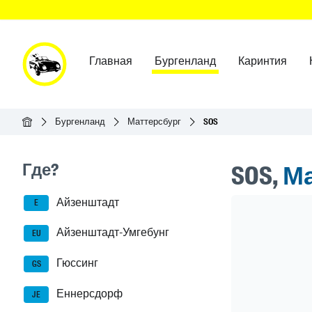
Главная
Бургенланд
Каринтия
Главная
Бургенланд
Маттерсбург
SOS
Seitenleisten-Navigation
Где?
SOS,
Ма
Айзенштадт
Header Ban
E
Айзенштадт-Умгебунг
EU
Гюссинг
GS
Еннерсдорф
JE