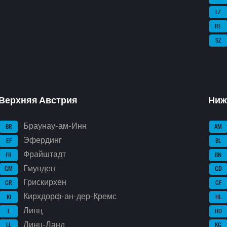
LZ
RE
SZ
Верхняя Австрия
Ниж
Браунау-ам-Инн
BR
AM
Эфердинг
EF
BL
Фрайштадт
FR
BN
Гмунден
GM
GD
Грискирхен
GR
GF
Кирхдорф-ан-дер-Кремс
KI
HL
Линц
L
HO
Линц-Ланд
LL
KG