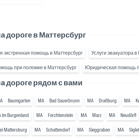
а дороге в Маттерсбург
я экстренная помощь в Маттерсбург
Услуги эвакуатора в
мощь при поломке в Маттерсбург
Юридическая помощь пр
а дороге рядом с вами
A
Baumgarten
MA
Bad Sauerbrunn
MA
Draßburg
MA
K
h im Burgenland
MA
Forchtenstein
MA
Marz
MA
Neudörfl
ei Mattersburg
MA
Schattendorf
MA
Sieggraben
MA
Sigle