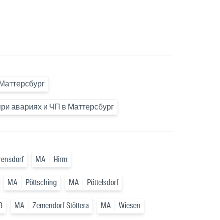
 Маттерсбург
и авариях и ЧП в Маттерсбург
rensdorf
MA
Hirm
MA
Pöttsching
MA
Pöttelsdorf
ß
MA
Zemendorf-Stöttera
MA
Wiesen