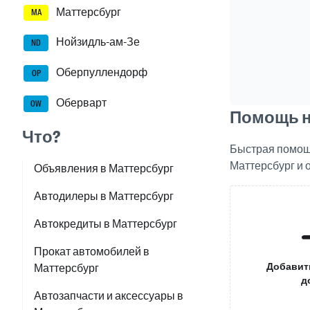
Маттерсбург
MA
Нойзидль-ам-Зе
ND
Оберпуллендорф
OP
Оберварт
OW
Помощь на
Что?
Быстрая помощь
Маттерсбург и 
Объявления в Маттерсбург
Автодилеры в Маттерсбург
Автокредиты в Маттерсбург
Прокат автомобилей в
Добавит
Маттерсбург
д
Автозапчасти и аксессуары в