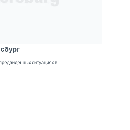
рсбург
епредвиденных ситуациях в