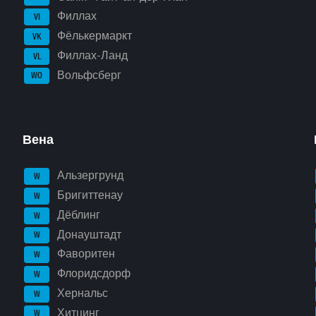
Филлах
VI
Фёлькермаркт
VK
Филлах-Ланд
VL
Вольфсберг
WO
Вена
Альзергрунд
W
Бригиттенау
W
Дёблинг
W
Донауштадт
W
Фаворитен
W
Флоридсдорф
W
Хернальс
W
Хитцинг
W