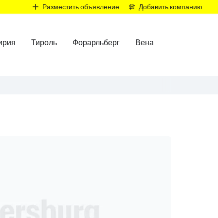
Р
Разместить объявление
Добавить компанию
ирия
Тироль
Форарльберг
Вена