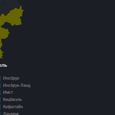
оль
Инсбрук
Инсбрук-Ланд
Имст
Кицбюэль
Куфштайн
Ландекк