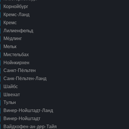
Корнойбург
Кремс-Ланд
Кремс
Лилиенфельд
Мёдлинг
Мельк
Мистельбах
Нойнкирхен
Санкт-Пёльтен
Санк-Пёльтен-Ланд
Шайбс
Швехат
Тульн
Винер-Нойштадт-Ланд
Винер-Нойштадт
Вайдхофен-ан-дер-Тайя