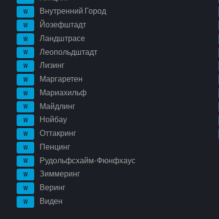
Внутренний Город
W
Йозефштадт
W
Ландштрасе
W
Леопольдштадт
W
Лизинг
W
Маргаретен
W
Мариахильф
W
Майдлинг
W
Нойбау
W
Оттакринг
W
Пенцинг
W
Рудольфсхайм-Фюнфхаус
W
Зиммеринг
W
Веринг
W
Виден
W