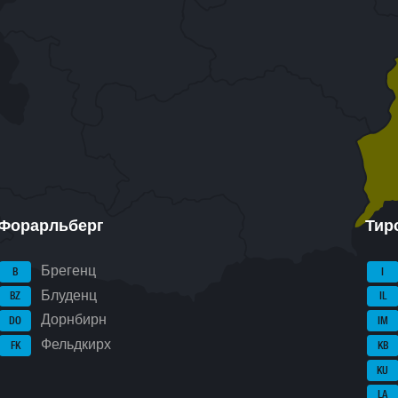
Форарльберг
Тир
Брегенц
B
I
Блуденц
BZ
IL
Дорнбирн
DO
IM
Фельдкирх
FK
KB
KU
LA