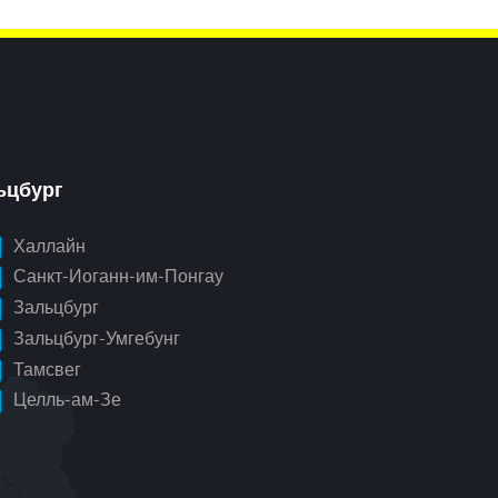
ьцбург
Халлайн
Санкт-Иоганн-им-Понгау
Зальцбург
Зальцбург-Умгебунг
Тамсвег
Целль-ам-Зе