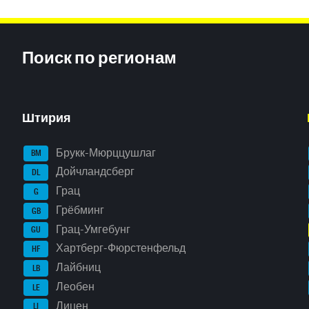
Inhaltsinformationen
Поиск по регионам
Штирия
Брукк-Мюрццушлаг
BM
Дойчландсберг
DL
Грац
G
Грёбминг
GB
Грац-Умгебунг
GU
Хартберг-Фюрстенфельд
HF
Лайбниц
LB
Леобен
LE
Лицен
LI