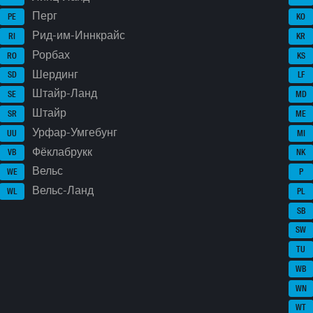
Перг
PE
KO
Рид-им-Иннкрайс
RI
KR
Рорбах
RO
KS
Шердинг
SD
LF
Штайр-Ланд
SE
MD
Штайр
SR
ME
Урфар-Умгебунг
UU
MI
Фёклабрукк
VB
NK
Вельс
WE
P
Вельс-Ланд
WL
PL
SB
SW
TU
WB
WN
WT