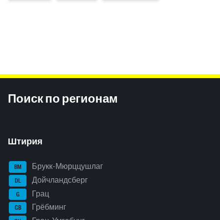
Inhaltsinformationen
Поиск по регионам
Штирия
Брукк-Мюрццушлаг
BM
Дойчландсберг
DL
Грац
G
Грёбминг
GB