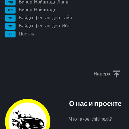
Винер-Нойштадт-Ланд
WB
Винер-Нойштадт
WN
Вайдхофен-ан-дер-Тайя
WT
Вайдхофен-ан-дер-Ибс
WY
Цветль
ZT
Наверх
Прокрути
О нас и проекте
Что такое ichfahre.at?