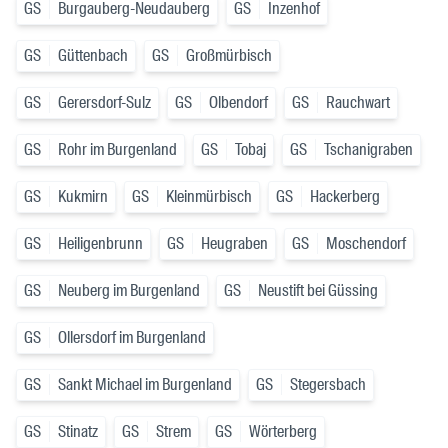
GS
Burgauberg-Neudauberg
GS
Inzenhof
GS
Güttenbach
GS
Großmürbisch
GS
Gerersdorf-Sulz
GS
Olbendorf
GS
Rauchwart
GS
Rohr im Burgenland
GS
Tobaj
GS
Tschanigraben
GS
Kukmirn
GS
Kleinmürbisch
GS
Hackerberg
GS
Heiligenbrunn
GS
Heugraben
GS
Moschendorf
GS
Neuberg im Burgenland
GS
Neustift bei Güssing
GS
Ollersdorf im Burgenland
GS
Sankt Michael im Burgenland
GS
Stegersbach
GS
Stinatz
GS
Strem
GS
Wörterberg