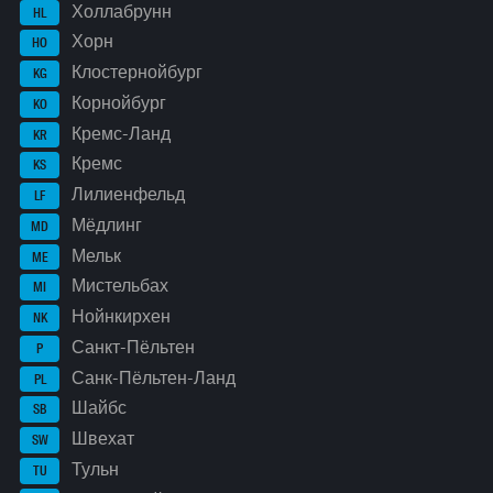
Холлабрунн
HL
Хорн
HO
Клостернойбург
KG
Корнойбург
KO
Кремс-Ланд
KR
Кремс
KS
Лилиенфельд
LF
Мёдлинг
MD
Мельк
ME
Мистельбах
MI
Нойнкирхен
NK
Санкт-Пёльтен
P
Санк-Пёльтен-Ланд
PL
Шайбс
SB
Швехат
SW
Тульн
TU