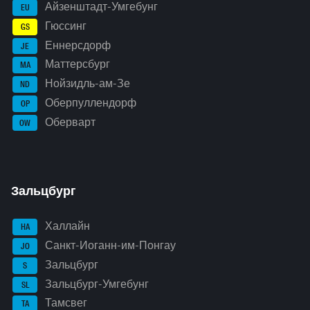
Айзенштадт-Умгебунг
EU
Гюссинг
GS
Еннерсдорф
JE
Маттерсбург
MA
Нойзидль-ам-Зе
ND
Оберпуллендорф
OP
Оберварт
OW
Зальцбург
Халлайн
HA
Санкт-Иоганн-им-Понгау
JO
Зальцбург
S
Зальцбург-Умгебунг
SL
Тамсвег
TA