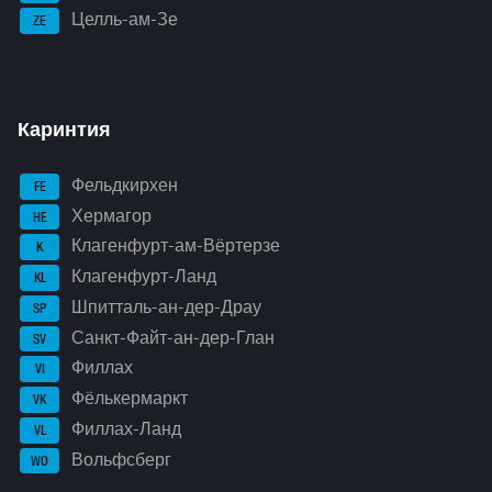
Целль-ам-Зе
ZE
Каринтия
Фельдкирхен
FE
Хермагор
HE
Клагенфурт-ам-Вёртерзе
K
Клагенфурт-Ланд
KL
Шпитталь-ан-дер-Драу
SP
Санкт-Файт-ан-дер-Глан
SV
Филлах
VI
Фёлькермаркт
VK
Филлах-Ланд
VL
Вольфсберг
WO