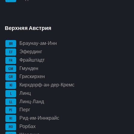
Верхняя Австрия
Браунау-ам-Инн
BR
Эфердинг
EF
Фрайштадт
FR
Гмунден
GM
Грискирхен
GR
Кирхдорф-ан-дер-Кремс
KI
Линц
L
Линц-Ланд
LL
Перг
PE
Рид-им-Иннкрайс
RI
Рорбах
RO