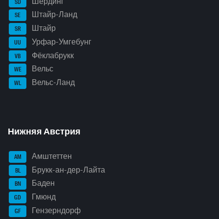
Шердинг
SD
Штайр-Ланд
SE
Штайр
SR
Урфар-Умгебунг
UU
Фёклабрукк
VB
Вельс
WE
Вельс-Ланд
WL
Нижняя Австрия
Амштеттен
AM
Брукк-ан-дер-Лайта
BL
Баден
BN
Гмюнд
GD
Гензерндорф
GF