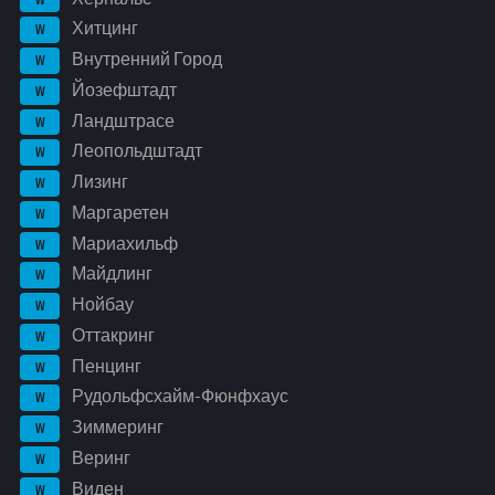
Хитцинг
W
Внутренний Город
W
Йозефштадт
W
Ландштрасе
W
Леопольдштадт
W
Лизинг
W
Маргаретен
W
Мариахильф
W
Майдлинг
W
Нойбау
W
Оттакринг
W
Пенцинг
W
Рудольфсхайм-Фюнфхаус
W
Зиммеринг
W
Веринг
W
Виден
W