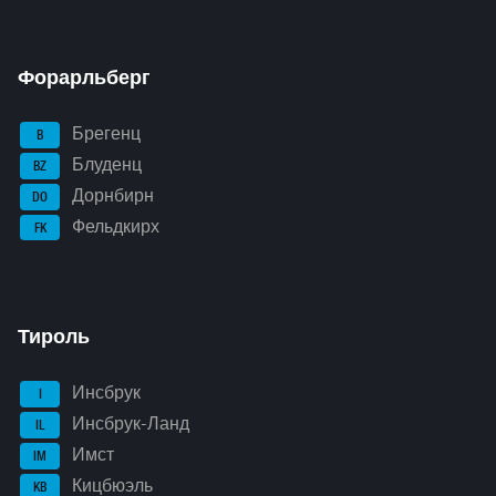
Форарльберг
Брегенц
B
Блуденц
BZ
Дорнбирн
DO
Фельдкирх
FK
Тироль
Инсбрук
I
Инсбрук-Ланд
IL
Имст
IM
Кицбюэль
KB