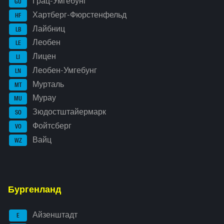
Грац-Умгебунг
GU
Хартберг-Фюрстенфельд
HF
Лайбниц
LB
Леобен
LE
Лицен
LI
Леобен-Умгебунг
LN
Мурталь
MT
Мурау
MU
Зюдостштайермарк
SO
Фойтсберг
VO
Вайц
WZ
Бургенланд
Айзенштадт
E