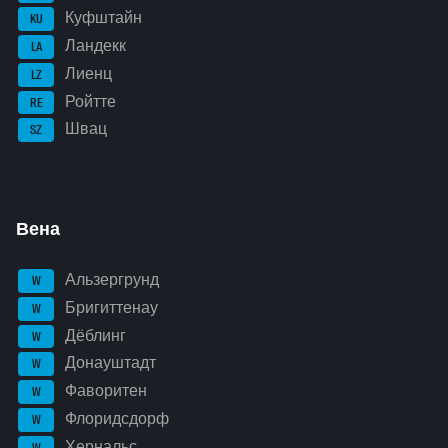
Куфштайн
KU
Ландекк
LA
Лиенц
LZ
Ройтте
RE
Швац
SZ
Вена
Альзергрунд
W
Бригиттенау
W
Дёблинг
W
Донауштадт
W
Фаворитен
W
Флоридсдорф
W
Хернальс
W