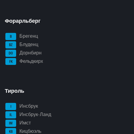
Форарльберг
Брегенц
B
Блуденц
BZ
Дорнбирн
DO
Фельдкирх
FK
Тироль
Инсбрук
I
Инсбрук-Ланд
IL
Имст
IM
Кицбюэль
KB