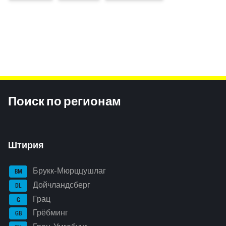
Inhaltsinformationen
Поиск по регионам
Штирия
Брукк-Мюрццушлаг
BM
Дойчландсберг
DL
Грац
G
Грёбминг
GB