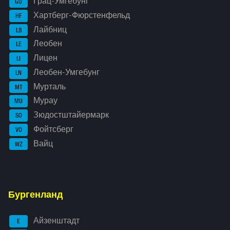
Грац-Умгебунг
GU
Хартберг-Фюрстенфельд
HF
Лайбниц
LB
Леобен
LE
Лицен
LI
Леобен-Умгебунг
LN
Мурталь
MT
Мурау
MU
Зюдостштайермарк
SO
Фойтсберг
VO
Вайц
WZ
Бургенланд
Айзенштадт
E