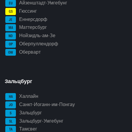
Айзенштадт-Умгебунг
EU
Гюссинг
GS
Еннерсдорф
JE
Маттерсбург
MA
Нойзидль-ам-Зе
ND
Оберпуллендорф
OP
Оберварт
OW
Зальцбург
Халлайн
HA
Санкт-Иоганн-им-Понгау
JO
Зальцбург
S
Зальцбург-Умгебунг
SL
Тамсвег
TA