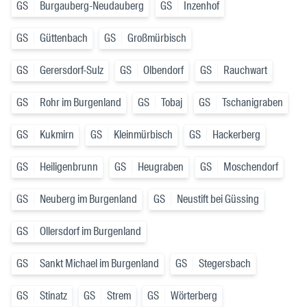
GS
Burgauberg-Neudauberg
GS
Inzenhof
GS
Güttenbach
GS
Großmürbisch
GS
Gerersdorf-Sulz
GS
Olbendorf
GS
Rauchwart
GS
Rohr im Burgenland
GS
Tobaj
GS
Tschanigraben
GS
Kukmirn
GS
Kleinmürbisch
GS
Hackerberg
GS
Heiligenbrunn
GS
Heugraben
GS
Moschendorf
GS
Neuberg im Burgenland
GS
Neustift bei Güssing
GS
Ollersdorf im Burgenland
GS
Sankt Michael im Burgenland
GS
Stegersbach
GS
Stinatz
GS
Strem
GS
Wörterberg