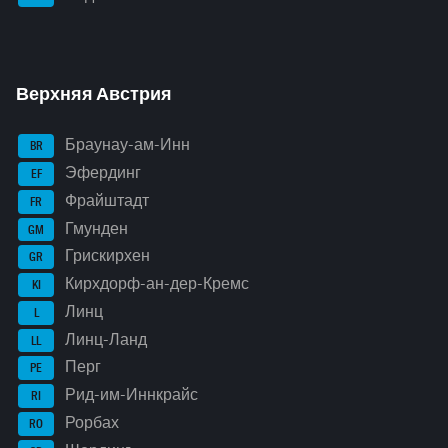
Верхняя Австрия
Браунау-ам-Инн
BR
Эфердинг
EF
Фрайштадт
FR
Гмунден
GM
Грискирхен
GR
Кирхдорф-ан-дер-Кремс
KI
Линц
L
Линц-Ланд
LL
Перг
PE
Рид-им-Иннкрайс
RI
Рорбах
RO