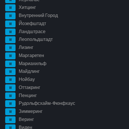
Хитцинг
W
Внутренний Город
W
Йозефштадт
W
Ландштрасе
W
Леопольдштадт
W
Лизинг
W
Маргаретен
W
Мариахильф
W
Майдлинг
W
Нойбау
W
Оттакринг
W
Пенцинг
W
Рудольфсхайм-Фюнфхаус
W
Зиммеринг
W
Веринг
W
Виден
W