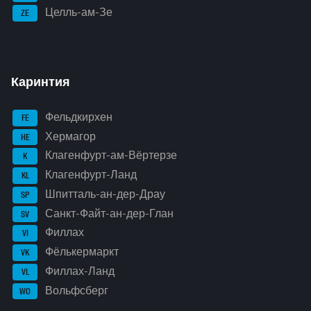
Целль-ам-Зе
ZE
Каринтия
Фельдкирхен
FE
Хермагор
HE
Клагенфурт-ам-Вёртерзе
K
Клагенфурт-Ланд
KL
Шпитталь-ан-дер-Драу
SP
Санкт-Файт-ан-дер-Глан
SV
Филлах
VI
Фёлькермаркт
VK
Филлах-Ланд
VL
Вольфсберг
WO