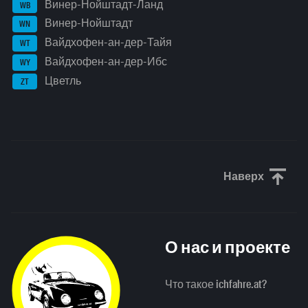
Винер-Нойштадт-Ланд
WB
Винер-Нойштадт
WN
Вайдхофен-ан-дер-Тайя
WT
Вайдхофен-ан-дер-Ибс
WY
Цветль
ZT
Наверх
Прокрути
О нас и проекте
Что такое ichfahre.at?