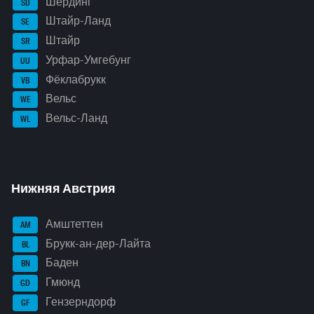
Шердинг
SD
Штайр-Ланд
SE
Штайр
SR
Урфар-Умгебунг
UU
Фёклабрукк
VB
Вельс
WE
Вельс-Ланд
WL
Нижняя Австрия
Амштеттен
AM
Брукк-ан-дер-Лайта
BL
Баден
BN
Гмюнд
GD
Гензерндорф
GF