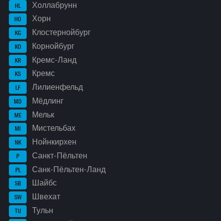
Холлабрунн
HL
Хорн
HO
Клостернойбург
KG
Корнойбург
KO
Кремс-Ланд
KR
Кремс
KS
Лилиенфельд
LF
Мёдлинг
MD
Мельк
ME
Мистельбах
MI
Нойнкирхен
NK
Санкт-Пёльтен
P
Санк-Пёльтен-Ланд
PL
Шайбс
SB
Швехат
SW
Тульн
TU