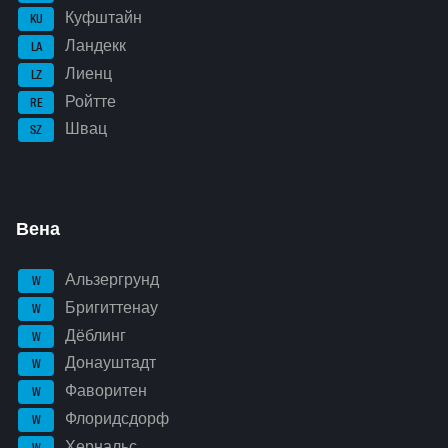
Куфштайн
KU
Ландекк
LA
Лиенц
LZ
Ройтте
RE
Швац
SZ
Вена
Альзергрунд
W
Бригиттенау
W
Дёблинг
W
Донауштадт
W
Фаворитен
W
Флоридсдорф
W
Хернальс
W