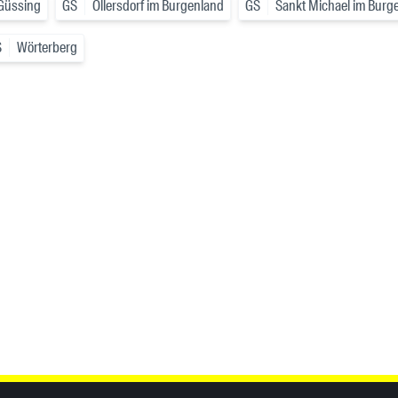
 Güssing
GS
Ollersdorf im Burgenland
GS
Sankt Michael im Burg
S
Wörterberg