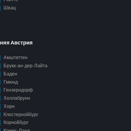
Швац
няя Австрия
Амштеттен
Брукк-ан-дер-Лайта
Баден
Гмюнд
Гензерндорф
Холлабрунн
Хорн
Клостернойбург
Корнойбург
Кремс-Ланд