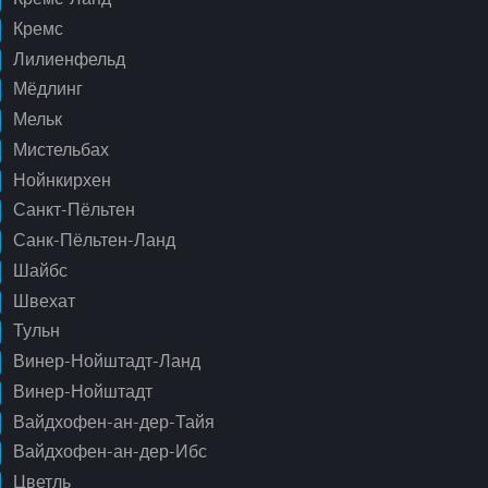
Кремс
Лилиенфельд
Мёдлинг
Мельк
Мистельбах
Нойнкирхен
Санкт-Пёльтен
Санк-Пёльтен-Ланд
Шайбс
Швехат
Тульн
Винер-Нойштадт-Ланд
Винер-Нойштадт
Вайдхофен-ан-дер-Тайя
Вайдхофен-ан-дер-Ибс
Цветль