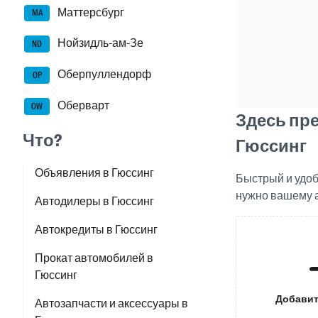
Маттерсбург
MA
Нойзидль-ам-Зе
ND
Оберпуллендорф
OP
Оберварт
OW
Здесь пр
Что?
Гюссинг
Объявления в Гюссинг
Быстрый и удоб
нужно вашему а
Автодилеры в Гюссинг
Автокредиты в Гюссинг
Прокат автомобилей в
Гюссинг
Добавит
Автозапчасти и аксессуары в