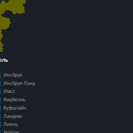
оль
Инсбрук
Инсбрук-Ланд
Имст
Кицбюэль
Куфштайн
Ландекк
Лиенц
Ройтте