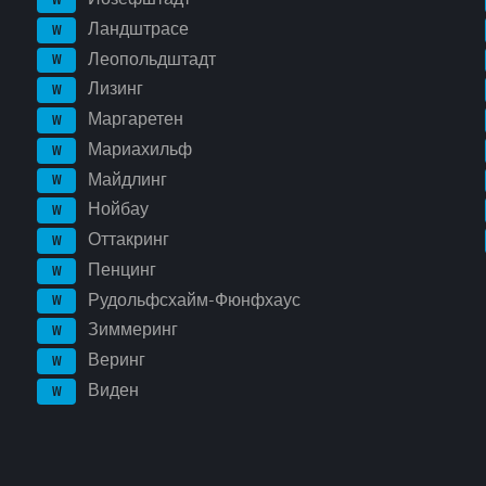
Ландштрасе
W
Леопольдштадт
W
Лизинг
W
Маргаретен
W
Мариахильф
W
Майдлинг
W
Нойбау
W
Оттакринг
W
Пенцинг
W
Рудольфсхайм-Фюнфхаус
W
Зиммеринг
W
Веринг
W
Виден
W