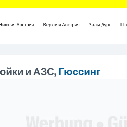
Нижняя Австрия
Верхняя Австрия
Зальцбург
Шт
ойки и АЗС,
Гюссинг
ner