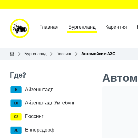
Главная
Бургенланд
Каринтия
Главная
Бургенланд
Гюссинг
Автомойки и АЗС
Seitenleisten-Navigation
Где?
Автом
Айзенштадт
Header Ban
E
Айзенштадт-Умгебунг
EU
Гюссинг
GS
Еннерсдорф
JE