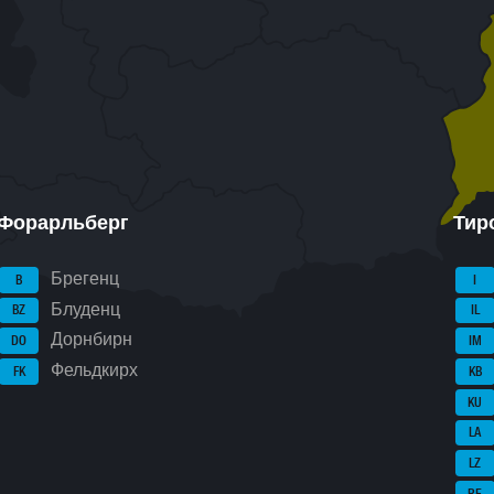
Форарльберг
Тир
Брегенц
B
I
Блуденц
BZ
IL
Дорнбирн
DO
IM
Фельдкирх
FK
KB
KU
LA
LZ
RE