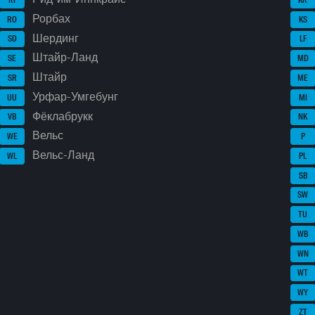
Рорбах
RO
KS
Шердинг
SD
LF
Штайр-Ланд
SE
MD
Штайр
SR
ME
Урфар-Умгебунг
UU
MI
Фёклабрукк
VB
NK
Вельс
WE
P
Вельс-Ланд
WL
PL
SB
SW
TU
WB
WN
WT
WY
ZT