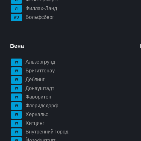
Филлах-Ланд
VL
Вольфсберг
WO
Вена
Альзергрунд
W
Бригиттенау
W
Дёблинг
W
Донауштадт
W
Фаворитен
W
Флоридсдорф
W
Хернальс
W
Хитцинг
W
Внутренний Город
W
Йозефштадт
W