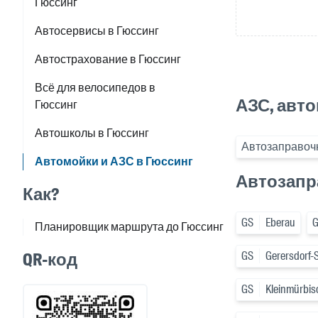
Гюссинг
Автосервисы в Гюссинг
Автострахование в Гюссинг
Всё для велосипедов в
АЗС, авто
Гюссинг
Автошколы в Гюссинг
Автозаправочн
Автомойки и АЗС в Гюссинг
Автозапр
Как?
GS
Eberau
Планировщик маршрута до Гюссинг
QR-код
GS
Gerersdorf-
GS
Kleinmürbis