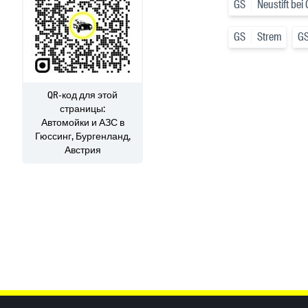
GS
Neustift bei
GS
Strem
G
QR-код для этой
страницы:
Автомойки и АЗС
в
Гюссинг, Бургенланд,
Австрия
Inhaltsinformationen