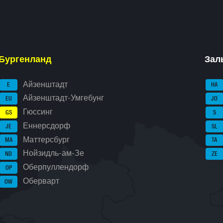
Бургенланд
Зал
Айзенштадт
E
HA
Айзенштадт-Умгебунг
EU
JO
Гюссинг
GS
S
Еннерсдорф
JE
SL
Маттерсбург
MA
TA
Нойзидль-ам-Зе
ND
ZE
Оберпуллендорф
OP
Оберварт
OW