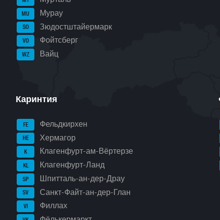
Мурау
MU
Зюдостштайермарк
SO
Фойтсберг
VO
Вайц
WZ
Каринтия
Фельдкирхен
FE
Хермагор
HE
Клагенфурт-ам-Вёртерзе
K
Клагенфурт-Ланд
KL
Шпитталь-ан-дер-Драу
SP
Санкт-Файт-ан-дер-Глан
SV
Филлах
VI
Фёлькермаркт
VK