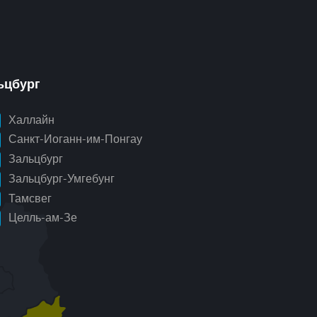
ьцбург
Халлайн
Санкт-Иоганн-им-Понгау
Зальцбург
Зальцбург-Умгебунг
Тамсвег
Целль-ам-Зе