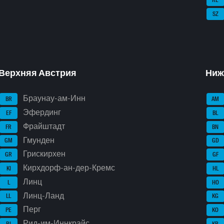
SZ
Верхняя Австрия
Ниж
Браунау-ам-Инн
BR
AM
Эфердинг
EF
BL
Фрайштадт
FR
BN
Гмунден
GM
GD
Грискирхен
GR
GF
Кирхдорф-ан-дер-Кремс
KI
HL
Линц
L
HO
Линц-Ланд
LL
KG
Перг
PE
KO
Рид-им-Иннкрайс
RI
KR