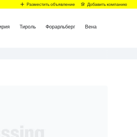
Р
Разместить объявление
Добавить компанию
ирия
Тироль
Форарльберг
Вена