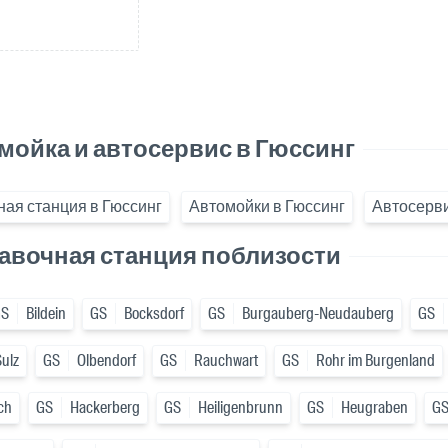
мойка и автосервис в Гюссинг
ая станция в Гюссинг
Автомойки в Гюссинг
Автосерви
авочная станция поблизости
GS
Bildein
GS
Bocksdorf
GS
Burgauberg-Neudauberg
GS
Sulz
GS
Olbendorf
GS
Rauchwart
GS
Rohr im Burgenland
ch
GS
Hackerberg
GS
Heiligenbrunn
GS
Heugraben
G