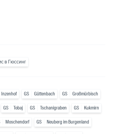
с в Гюссинг
Inzenhof
GS
Güttenbach
GS
Großmürbisch
GS
Tobaj
GS
Tschanigraben
GS
Kukmirn
S
Moschendorf
GS
Neuberg im Burgenland