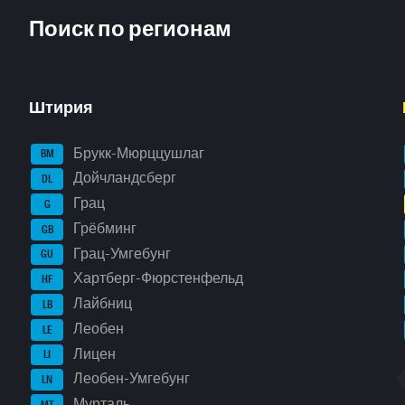
Поиск по регионам
Штирия
Брукк-Мюрццушлаг
BM
Дойчландсберг
DL
Грац
G
Грёбминг
GB
Грац-Умгебунг
GU
Хартберг-Фюрстенфельд
HF
Лайбниц
LB
Леобен
LE
Лицен
LI
Леобен-Умгебунг
LN
Мурталь
MT