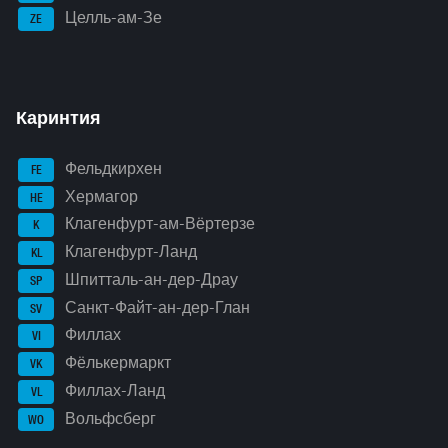
Целль-ам-Зе
ZE
Каринтия
Фельдкирхен
FE
Хермагор
HE
Клагенфурт-ам-Вёртерзе
K
Клагенфурт-Ланд
KL
Шпитталь-ан-дер-Драу
SP
Санкт-Файт-ан-дер-Глан
SV
Филлах
VI
Фёлькермаркт
VK
Филлах-Ланд
VL
Вольфсберг
WO