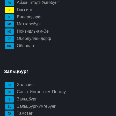
Айзенштадт-Умгебунг
EU
Гюссинг
GS
Еннерсдорф
JE
Маттерсбург
MA
Нойзидль-ам-Зе
ND
Оберпуллендорф
OP
Оберварт
OW
Зальцбург
Халлайн
HA
Санкт-Иоганн-им-Понгау
JO
Зальцбург
S
Зальцбург-Умгебунг
SL
Тамсвег
TA