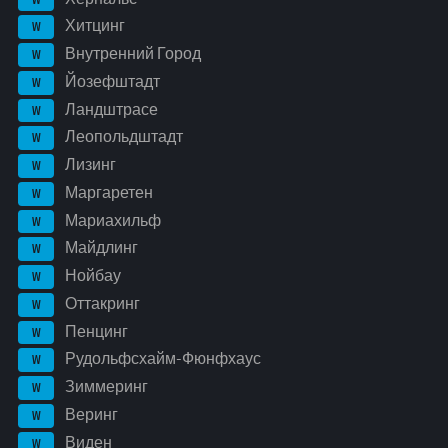
Хитцинг
W
Внутренний Город
W
Йозефштадт
W
Ландштрасе
W
Леопольдштадт
W
Лизинг
W
Маргаретен
W
Мариахильф
W
Майдлинг
W
Нойбау
W
Оттакринг
W
Пенцинг
W
Рудольфсхайм-Фюнфхаус
W
Зиммеринг
W
Веринг
W
Виден
W