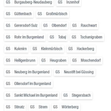
GS
Burgauberg-Neudauberg
GS
Inzenhof
GS
Güttenbach
GS
Großmürbisch
GS
Gerersdorf-Sulz
GS
Olbendorf
GS
Rauchwart
GS
Rohr im Burgenland
GS
Tobaj
GS
Tschanigraben
GS
Kukmirn
GS
Kleinmürbisch
GS
Hackerberg
GS
Heiligenbrunn
GS
Heugraben
GS
Moschendorf
GS
Neuberg im Burgenland
GS
Neustift bei Güssing
GS
Ollersdorf im Burgenland
GS
Sankt Michael im Burgenland
GS
Stegersbach
GS
Stinatz
GS
Strem
GS
Wörterberg