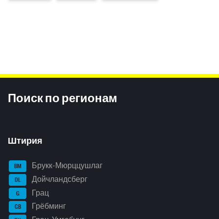
Inhaltsinformationen
Поиск по регионам
Штирия
Брукк-Мюрццушлаг
BM
Дойчландсберг
DL
Грац
G
Грёбминг
GB