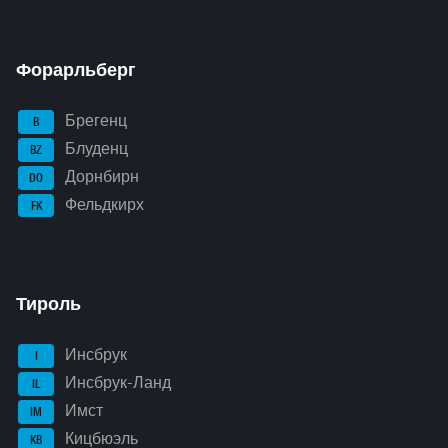
Форарльберг
Брегенц
B
Блуденц
BZ
Дорнбирн
DO
Фельдкирх
FK
Тироль
Инсбрук
I
Инсбрук-Ланд
IL
Имст
IM
Кицбюэль
KB