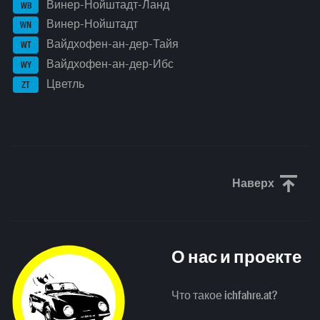
Винер-Нойштадт-Ланд
WB
Винер-Нойштадт
WN
Вайдхофен-ан-дер-Тайя
WT
Вайдхофен-ан-дер-Ибс
WY
Цветль
ZT
Наверх
Прокрути
О нас и проекте
Что такое ichfahre.at?