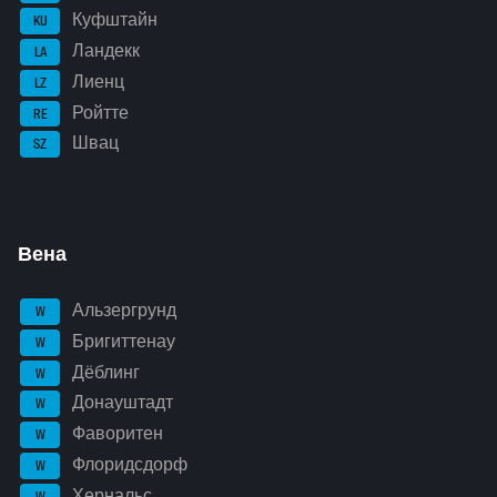
Куфштайн
KU
Ландекк
LA
Лиенц
LZ
Ройтте
RE
Швац
SZ
Вена
Альзергрунд
W
Бригиттенау
W
Дёблинг
W
Донауштадт
W
Фаворитен
W
Флоридсдорф
W
Хернальс
W