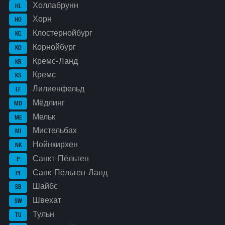
Холлабрунн
HL
Хорн
HO
Клостернойбург
KG
Корнойбург
KO
Кремс-Ланд
KR
Кремс
KS
Лилиенфельд
LF
Мёдлинг
MD
Мельк
ME
Мистельбах
MI
Нойнкирхен
NK
Санкт-Пёльтен
P
Санк-Пёльтен-Ланд
PL
Шайбс
SB
Швехат
SW
Тульн
TU