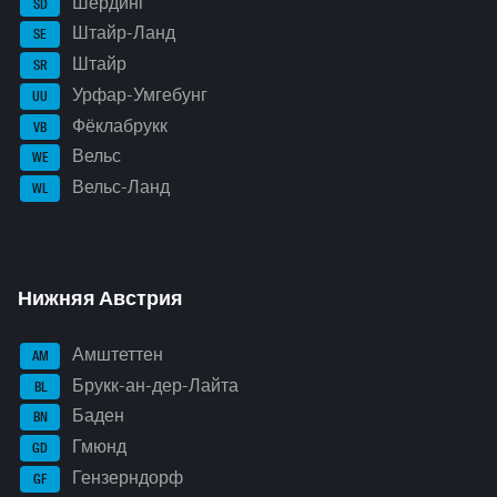
Шердинг
SD
Штайр-Ланд
SE
Штайр
SR
Урфар-Умгебунг
UU
Фёклабрукк
VB
Вельс
WE
Вельс-Ланд
WL
Нижняя Австрия
Амштеттен
AM
Брукк-ан-дер-Лайта
BL
Баден
BN
Гмюнд
GD
Гензерндорф
GF