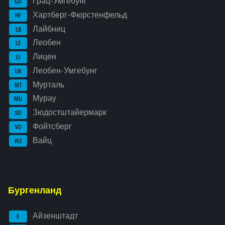
Грац-Умгебунг
GU
Хартберг-Фюрстенфельд
HF
Лайбниц
LB
Леобен
LE
Лицен
LI
Леобен-Умгебунг
LN
Мурталь
MT
Мурау
MU
Зюдостштайермарк
SO
Фойтсберг
VO
Вайц
WZ
Бургенланд
Айзенштадт
E