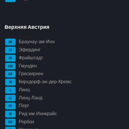
Верхняя Австрия
Браунау-ам-Инн
BR
Эфердинг
EF
Фрайштадт
FR
Гмунден
GM
Грискирхен
GR
Кирхдорф-ан-дер-Кремс
KI
Линц
L
Линц-Ланд
LL
Перг
PE
Рид-им-Иннкрайс
RI
Рорбах
RO