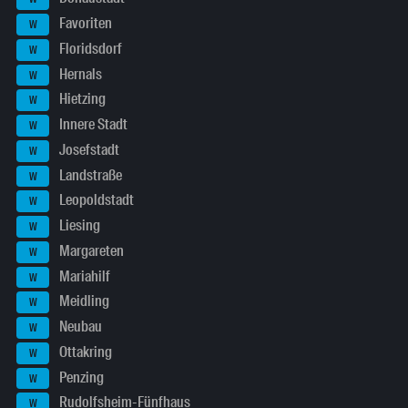
Favoriten
W
Floridsdorf
W
Hernals
W
Hietzing
W
Innere Stadt
W
Josefstadt
W
Landstraße
W
Leopoldstadt
W
Liesing
W
Margareten
W
Mariahilf
W
Meidling
W
Neubau
W
Ottakring
W
Penzing
W
Rudolfsheim-Fünfhaus
W