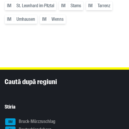
IM
St. Leonhard im Pitztal
IM
Stams
IM
Tarrenz
IM
Umhausen
IM
Wenns
Inhaltsinformationen
Caută după regiuni
Stiria
Bruck-Mürzzuschlag
BM