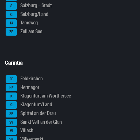
Salzburg – Stadt
S
Salzburg/Land
SL
Tamsweg
TA
Zell am See
ZE
Carintia
Feldkirchen
FE
Hermagor
HE
Klagenfurt am Wörthersee
K
Klagenfurt/Land
KL
Spittal an der Drau
SP
Sankt Veit an der Glan
SV
Villach
VI
Völkermarkt
VK