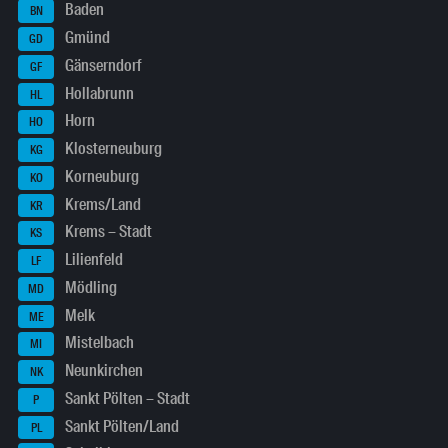
Baden
BN
Gmünd
GD
Gänserndorf
GF
Hollabrunn
HL
Horn
HO
Klosterneuburg
KG
Korneuburg
KO
Krems/Land
KR
Krems – Stadt
KS
Lilienfeld
LF
Mödling
MD
Melk
ME
Mistelbach
MI
Neunkirchen
NK
Sankt Pölten – Stadt
P
Sankt Pölten/Land
PL