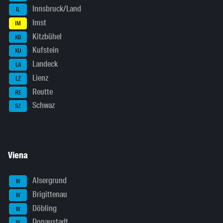
Innsbruck/Land
IL
Imst
IM
Kitzbühel
KB
Kufstein
KU
Landeck
LA
Lienz
LZ
Reutte
RE
Schwaz
SZ
Viena
Alsergrund
W
Brigittenau
W
Döbling
W
Donaustadt
W