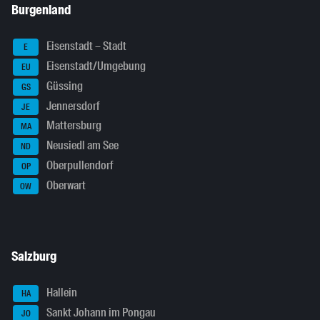
Burgenland
Eisenstadt – Stadt
E
Eisenstadt/Umgebung
EU
Güssing
GS
Jennersdorf
JE
Mattersburg
MA
Neusiedl am See
ND
Oberpullendorf
OP
Oberwart
OW
Salzburg
Hallein
HA
Sankt Johann im Pongau
JO