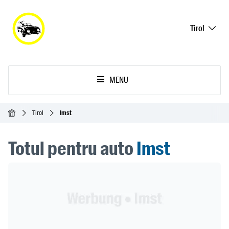
Tirol
MENU
Acasă
Tirol
Imst
Totul pentru auto
Imst
Header Banner