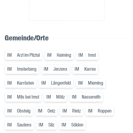
Gemeinde/Orte
IM
Arzl im Pitztal
IM
Haiming
IM
Imst
IM
Imsterberg
IM
Jerzens
IM
Karres
IM
Karrösten
IM
Längenfeld
IM
Mieming
IM
Mils bei Imst
IM
Mötz
IM
Nassereith
IM
Obsteig
IM
Oetz
IM
Rietz
IM
Roppen
IM
Sautens
IM
Silz
IM
Sölden