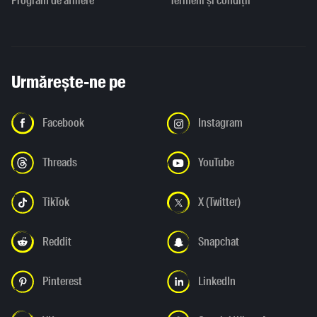
Program de afiliere
Termeni și condiții
Urmărește-ne pe
Facebook
Instagram
Threads
YouTube
TikTok
X (Twitter)
Reddit
Snapchat
Pinterest
LinkedIn