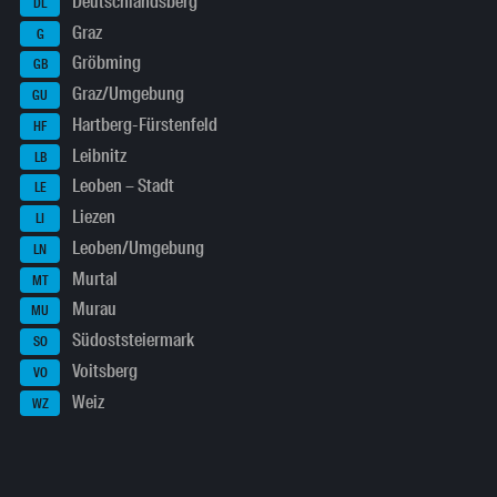
Deutschlandsberg
DL
Graz
G
Gröbming
GB
Graz/Umgebung
GU
Hartberg-Fürstenfeld
HF
Leibnitz
LB
Leoben – Stadt
LE
Liezen
LI
Leoben/Umgebung
LN
Murtal
MT
Murau
MU
Südoststeiermark
SO
Voitsberg
VO
Weiz
WZ