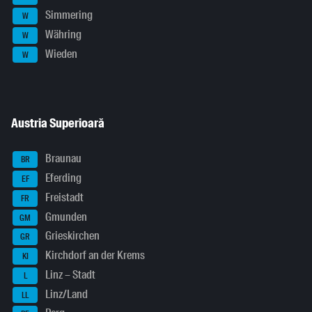
Simmering
W
Währing
W
Wieden
W
Austria Superioară
Braunau
BR
Eferding
EF
Freistadt
FR
Gmunden
GM
Grieskirchen
GR
Kirchdorf an der Krems
KI
Linz – Stadt
L
Linz/Land
LL