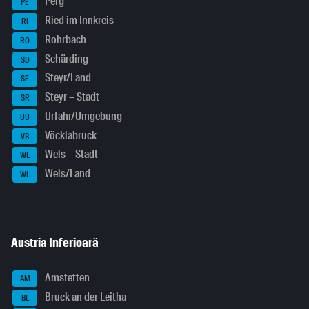
Perg
PE
Ried im Innkreis
RI
Rohrbach
RO
Schärding
SD
Steyr/Land
SE
Steyr – Stadt
SR
Urfahr/Umgebung
UU
Vöcklabruck
VB
Wels – Stadt
WE
Wels/Land
WL
Austria Inferioară
Amstetten
AM
Bruck an der Leitha
BL