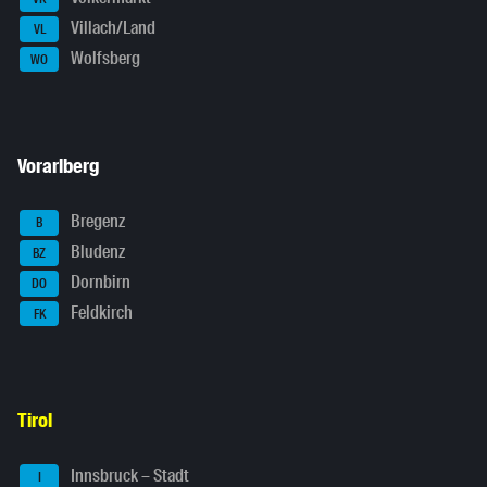
Villach/Land
VL
Wolfsberg
WO
Vorarlberg
Bregenz
B
Bludenz
BZ
Dornbirn
DO
Feldkirch
FK
Tirol
Innsbruck – Stadt
I