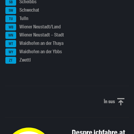
Scheibbs
SB
Schwechat
SW
Tulln
TU
Wiener Neustadt/Land
WB
Wiener Neustadt – Stadt
WN
Waidhofen an der Thaya
WT
Waidhofen an der Ybbs
WY
Zwettl
ZT
În sus
Derulați în
Despre ichfahre.at