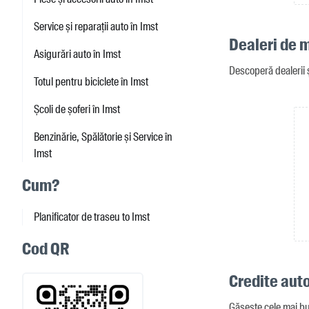
Service și reparații auto în Imst
Dealeri de m
Asigurări auto în Imst
Descoperă dealerii ș
Totul pentru biciclete în Imst
Școli de șoferi în Imst
Benzinărie, Spălătorie și Service în
Imst
Cum?
Planificator de traseu to Imst
Cod QR
Credite auto
Găsește cele mai bu