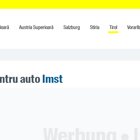
rioară
Austria Superioară
Salzburg
Stiria
Tirol
Vorarl
entru auto
Imst
ner