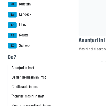
Kufstein
KU
Landeck
LA
Lienz
LZ
Reutte
RE
Anunțuri in 
Schwaz
SZ
Mașini noi și secon
Ce?
Anunțuri în Imst
Dealeri de mașini în Imst
Credite auto în Imst
Închirieri mașini în Imst
Piese și accesorii auto în Imst