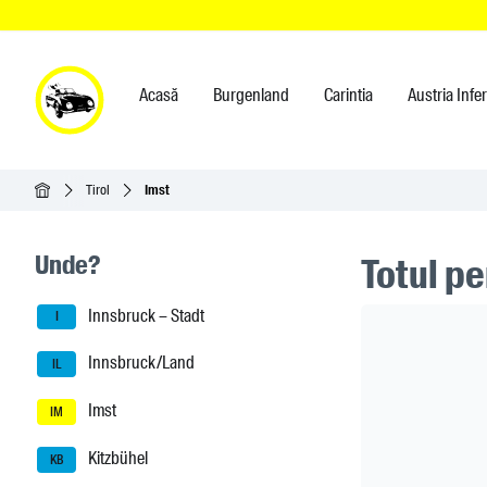
Acasă
Burgenland
Carintia
Austria Infe
Acasă
Tirol
Imst
Seitenleisten-Navigation
Unde?
Totul p
Innsbruck – Stadt
Header Ban
I
Innsbruck/Land
IL
Imst
IM
Kitzbühel
KB