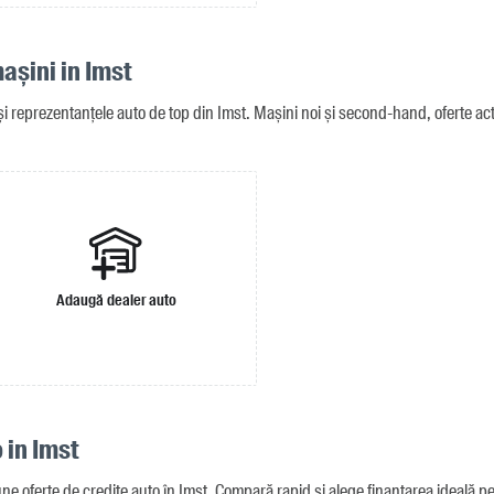
așini in Imst
i reprezentanțele auto de top din Imst. Mașini noi și second-hand, oferte actu
Adaugă dealer auto
 in Imst
ne oferte de credite auto în Imst. Compară rapid și alege finanțarea ideală p