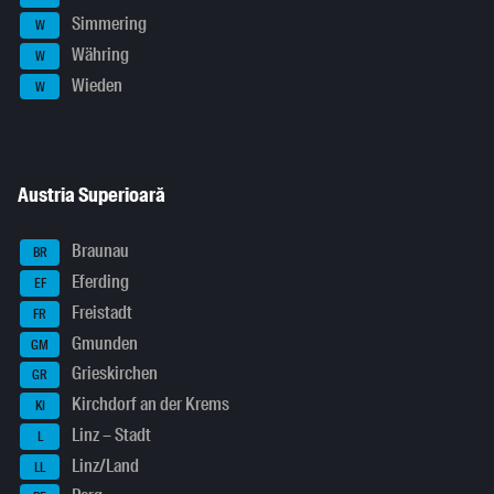
Simmering
W
Währing
W
Wieden
W
Austria Superioară
Braunau
BR
Eferding
EF
Freistadt
FR
Gmunden
GM
Grieskirchen
GR
Kirchdorf an der Krems
KI
Linz – Stadt
L
Linz/Land
LL