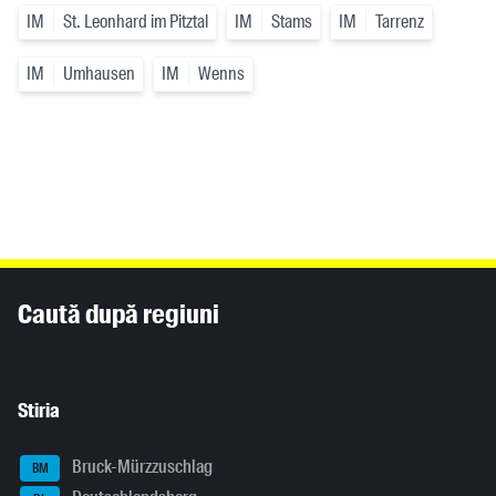
IM
St. Leonhard im Pitztal
IM
Stams
IM
Tarrenz
IM
Umhausen
IM
Wenns
Inhaltsinformationen
Caută după regiuni
Stiria
Bruck-Mürzzuschlag
BM