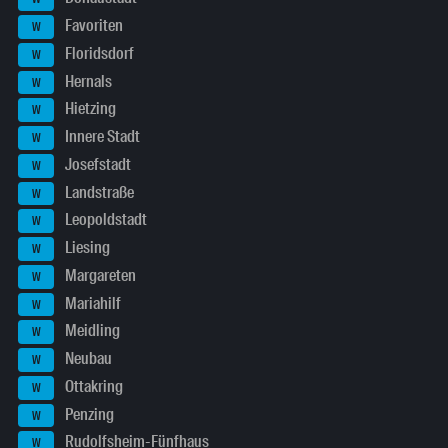
Favoriten
W
Floridsdorf
W
Hernals
W
Hietzing
W
Innere Stadt
W
Josefstadt
W
Landstraße
W
Leopoldstadt
W
Liesing
W
Margareten
W
Mariahilf
W
Meidling
W
Neubau
W
Ottakring
W
Penzing
W
Rudolfsheim-Fünfhaus
W