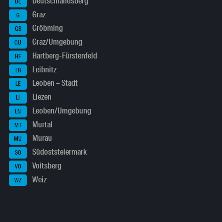
Deutschlandsberg
DL
Graz
G
Gröbming
GB
Graz/Umgebung
GU
Hartberg-Fürstenfeld
HF
Leibnitz
LB
Leoben – Stadt
LE
Liezen
LI
Leoben/Umgebung
LN
Murtal
MT
Murau
MU
Südoststeiermark
SO
Voitsberg
VO
Weiz
WZ