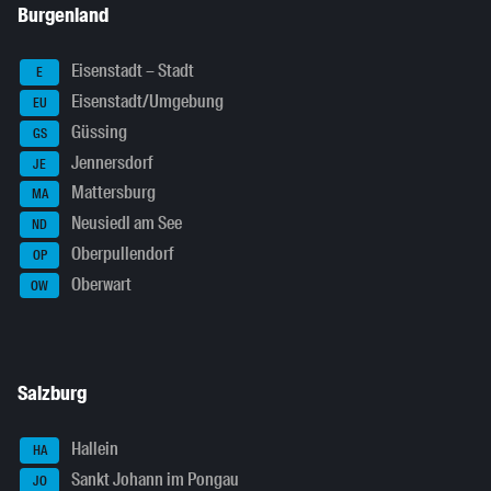
Burgenland
Eisenstadt – Stadt
E
Eisenstadt/Umgebung
EU
Güssing
GS
Jennersdorf
JE
Mattersburg
MA
Neusiedl am See
ND
Oberpullendorf
OP
Oberwart
OW
Salzburg
Hallein
HA
Sankt Johann im Pongau
JO