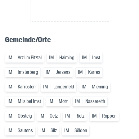
Gemeinde/Orte
IM
Arzl im Pitztal
IM
Haiming
IM
Imst
IM
Imsterberg
IM
Jerzens
IM
Karres
IM
Karrösten
IM
Längenfeld
IM
Mieming
IM
Mils bei Imst
IM
Mötz
IM
Nassereith
IM
Obsteig
IM
Oetz
IM
Rietz
IM
Roppen
IM
Sautens
IM
Silz
IM
Sölden