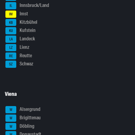
Innsbruck/Land
IL
Imst
IM
Kitzbühel
KB
Kufstein
KU
Landeck
LA
Lienz
LZ
Reutte
RE
Schwaz
SZ
Viena
Alsergrund
W
Brigittenau
W
Döbling
W
Donaustadt
W