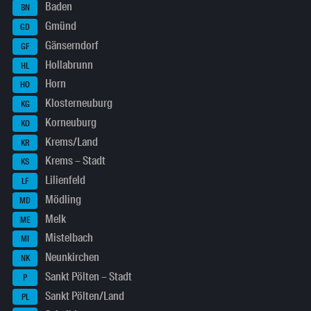
Baden
BN
Gmünd
GD
Gänserndorf
GF
Hollabrunn
HL
Horn
HO
Klosterneuburg
KG
Korneuburg
KO
Krems/Land
KR
Krems – Stadt
KS
Lilienfeld
LF
Mödling
MD
Melk
ME
Mistelbach
MI
Neunkirchen
NK
Sankt Pölten – Stadt
P
Sankt Pölten/Land
PL