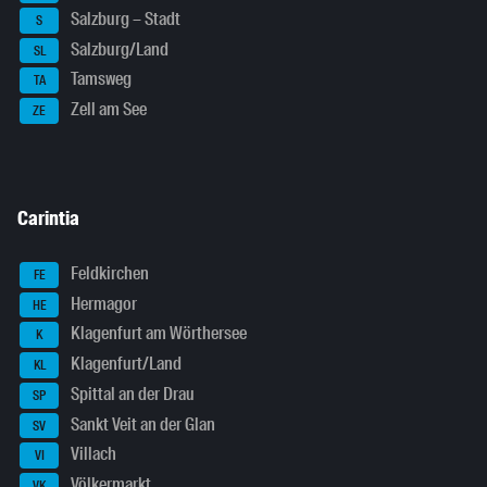
Salzburg – Stadt
S
Salzburg/Land
SL
Tamsweg
TA
Zell am See
ZE
Carintia
Feldkirchen
FE
Hermagor
HE
Klagenfurt am Wörthersee
K
Klagenfurt/Land
KL
Spittal an der Drau
SP
Sankt Veit an der Glan
SV
Villach
VI
Völkermarkt
VK