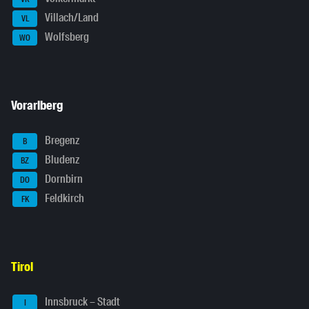
Villach/Land
VL
Wolfsberg
WO
Vorarlberg
Bregenz
B
Bludenz
BZ
Dornbirn
DO
Feldkirch
FK
Tirol
Innsbruck – Stadt
I