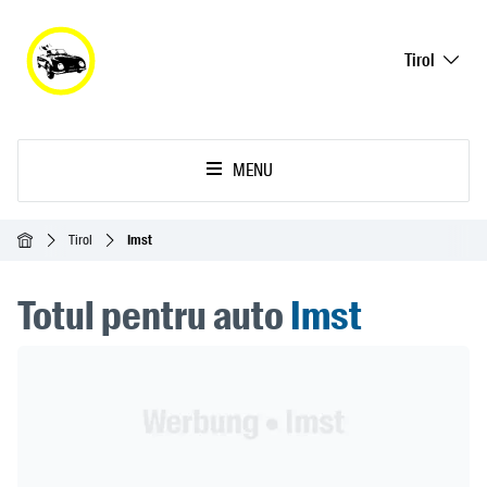
Tirol
MENU
Acasă
Tirol
Imst
Totul pentru auto
Imst
Header Banner