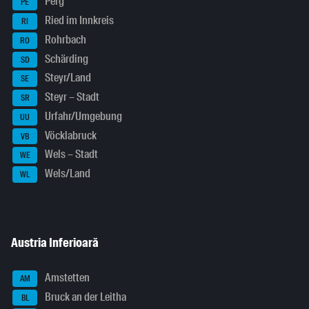
Perg
PE
Ried im Innkreis
RI
Rohrbach
RO
Schärding
SD
Steyr/Land
SE
Steyr – Stadt
SR
Urfahr/Umgebung
UU
Vöcklabruck
VB
Wels – Stadt
WE
Wels/Land
WL
Austria Inferioară
Amstetten
AM
Bruck an der Leitha
BL