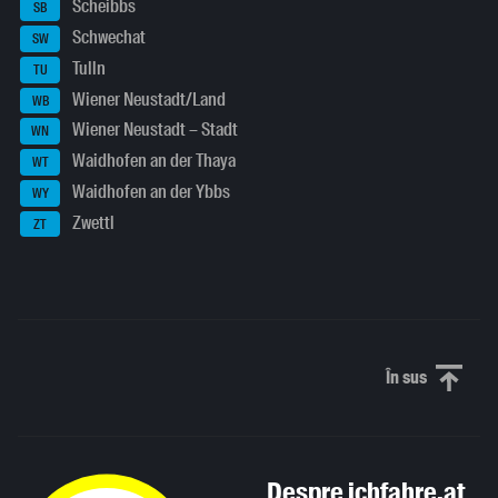
Scheibbs
SB
Schwechat
SW
Tulln
TU
Wiener Neustadt/Land
WB
Wiener Neustadt – Stadt
WN
Waidhofen an der Thaya
WT
Waidhofen an der Ybbs
WY
Zwettl
ZT
În sus
Derulați în
Despre ichfahre.at