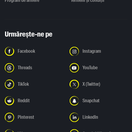
Program de afiliere
Termeni și condiții
Urmărește-ne pe
Facebook
Instagram
Threads
YouTube
TikTok
X (Twitter)
Reddit
Snapchat
Pinterest
LinkedIn