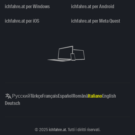
ichfahre.at per Windows
ichfahre.at per Android
ichfahre.at per iOS
ichfahre.at per Meta Quest
Русский
Türkçe
Français
Español
Română
Italiano
English
Deutsch
Copyright
©
2025
ichfahre.at
. Tutti i diritti riservati.