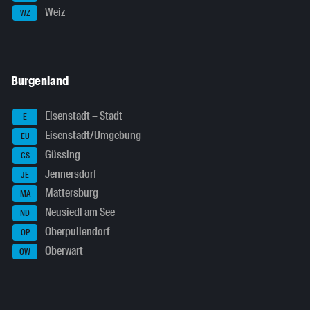
Weiz
WZ
Burgenland
Eisenstadt – Stadt
E
Eisenstadt/Umgebung
EU
Güssing
GS
Jennersdorf
JE
Mattersburg
MA
Neusiedl am See
ND
Oberpullendorf
OP
Oberwart
OW