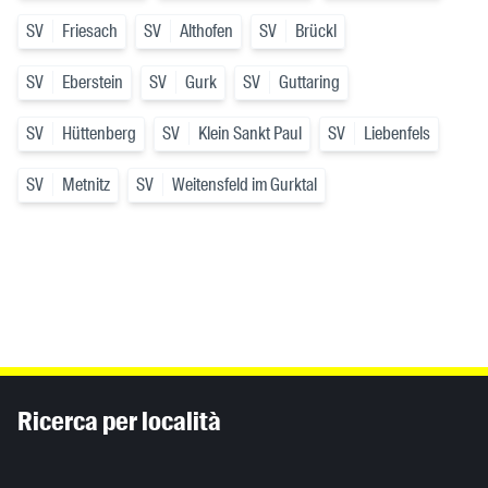
SV
Friesach
SV
Althofen
SV
Brückl
SV
Eberstein
SV
Gurk
SV
Guttaring
SV
Hüttenberg
SV
Klein Sankt Paul
SV
Liebenfels
SV
Metnitz
SV
Weitensfeld im Gurktal
Inhaltsinformationen
Ricerca per località