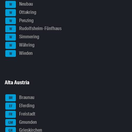
Neubau
W
Ottakring
W
Penzing
W
Rudolfsheim-Fünfhaus
W
Simmering
W
Währing
W
Wieden
W
Alta Austria
Braunau
BR
Eferding
EF
Freistadt
FR
Gmunden
GM
Grieskirchen
GR