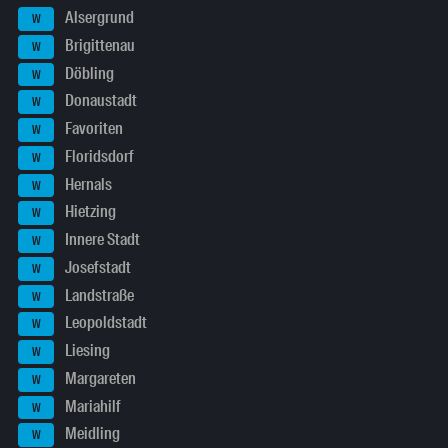
Alsergrund
W
Brigittenau
W
Döbling
W
Donaustadt
W
Favoriten
W
Floridsdorf
W
Hernals
W
Hietzing
W
Innere Stadt
W
Josefstadt
W
Landstraße
W
Leopoldstadt
W
Liesing
W
Margareten
W
Mariahilf
W
Meidling
W