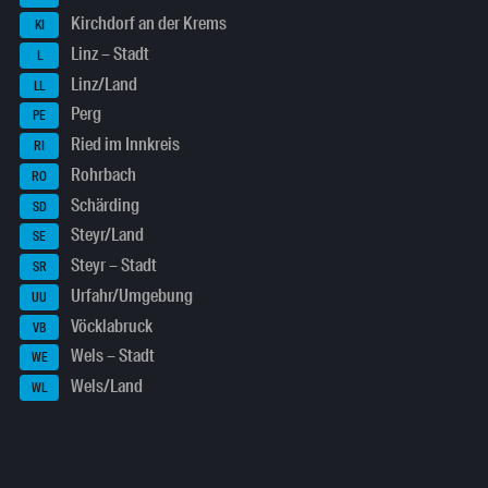
Kirchdorf an der Krems
KI
Linz – Stadt
L
Linz/Land
LL
Perg
PE
Ried im Innkreis
RI
Rohrbach
RO
Schärding
SD
Steyr/Land
SE
Steyr – Stadt
SR
Urfahr/Umgebung
UU
Vöcklabruck
VB
Wels – Stadt
WE
Wels/Land
WL