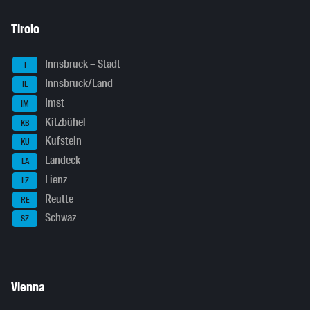
Tirolo
Innsbruck – Stadt
I
Innsbruck/Land
IL
Imst
IM
Kitzbühel
KB
Kufstein
KU
Landeck
LA
Lienz
LZ
Reutte
RE
Schwaz
SZ
Vienna