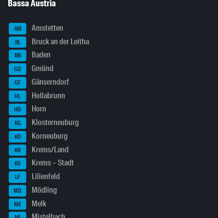
Bassa Austria
Amstetten
AM
Bruck an der Leitha
BL
Baden
BN
Gmünd
GD
Gänserndorf
GF
Hollabrunn
HL
Horn
HO
Klosterneuburg
KG
Korneuburg
KO
Krems/Land
KR
Krems – Stadt
KS
Lilienfeld
LF
Mödling
MD
Melk
ME
Mistelbach
MI