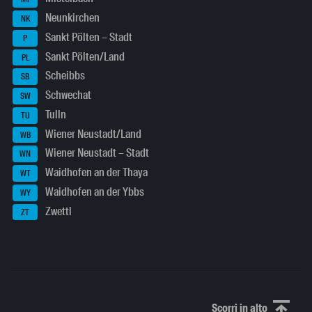
Neunkirchen
NK
Sankt Pölten – Stadt
P
Sankt Pölten/Land
PL
Scheibbs
SB
Schwechat
SW
Tulln
TU
Wiener Neustadt/Land
WB
Wiener Neustadt – Stadt
WN
Waidhofen an der Thaya
WT
Waidhofen an der Ybbs
WY
Zwettl
ZT
Scorri in alto