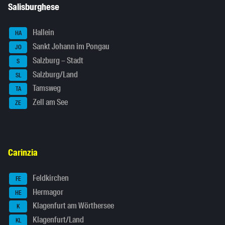
Salisburghese
Hallein
HA
Sankt Johann im Pongau
JO
Salzburg – Stadt
S
Salzburg/Land
SL
Tamsweg
TA
Zell am See
ZE
Carinzia
Feldkirchen
FE
Hermagor
HE
Klagenfurt am Wörthersee
K
Klagenfurt/Land
KL