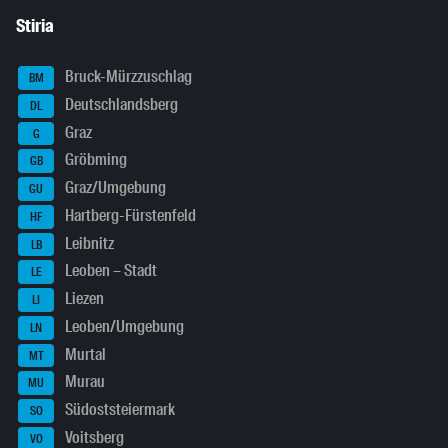
Stiria
Bruck-Mürzzuschlag
BM
Deutschlandsberg
DL
Graz
G
Gröbming
GB
Graz/Umgebung
GU
Hartberg-Fürstenfeld
HF
Leibnitz
LB
Leoben – Stadt
LE
Liezen
LI
Leoben/Umgebung
LN
Murtal
MT
Murau
MU
Südoststeiermark
SO
Voitsberg
VO