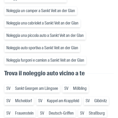
Noleggia un camper a Sankt Veit an der Glan
Noleggia una cabriolet a Sankt Veit an der Glan
Noleggia una piccola auto a Sankt Veit an der Glan
Noleggio auto sportiva a Sankt Veit an der Glan
Noleggia furgoni e camion a Sankt Veit an der Glan
Trova il noleggio auto vicino a te
SV
Sankt Georgen am Längsee
SV
Mölbling
SV
Micheldorf
SV
Kappel am Krappfeld
SV
Glödnitz
SV
Frauenstein
SV
Deutsch-Griffen
SV
Straßburg