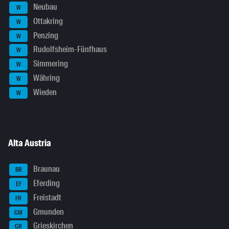
Neubau
W
Ottakring
W
Penzing
W
Rudolfsheim-Fünfhaus
W
Simmering
W
Währing
W
Wieden
W
Alta Austria
Braunau
BR
Eferding
EF
Freistadt
FR
Gmunden
GM
Grieskirchen
GR