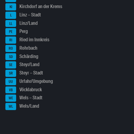
Kirchdorf an der Krems
KI
Linz – Stadt
L
Linz/Land
LL
Perg
PE
Ried im Innkreis
RI
Rohrbach
RO
Schärding
SD
Steyr/Land
SE
Steyr – Stadt
SR
Urfahr/Umgebung
UU
Vöcklabruck
VB
Wels – Stadt
WE
Wels/Land
WL