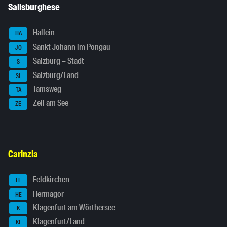
Salisburghese
Hallein
HA
Sankt Johann im Pongau
JO
Salzburg – Stadt
S
Salzburg/Land
SL
Tamsweg
TA
Zell am See
ZE
Carinzia
Feldkirchen
FE
Hermagor
HE
Klagenfurt am Wörthersee
K
Klagenfurt/Land
KL