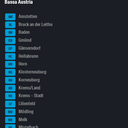
Bassa Austria
Amstetten
AM
Bruck an der Leitha
BL
Baden
BN
Gmünd
GD
Gänserndorf
GF
Hollabrunn
HL
Horn
HO
Klosterneuburg
KG
Korneuburg
KO
Krems/Land
KR
Krems – Stadt
KS
Lilienfeld
LF
Mödling
MD
Melk
ME
Mistelbach
MI