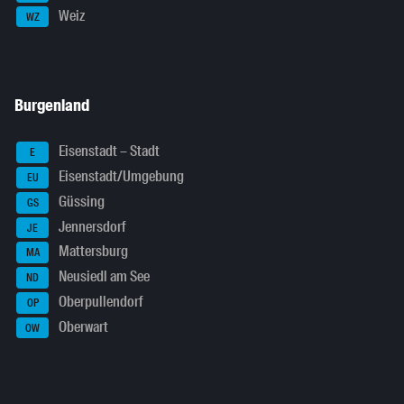
Weiz
WZ
Burgenland
Eisenstadt – Stadt
E
Eisenstadt/Umgebung
EU
Güssing
GS
Jennersdorf
JE
Mattersburg
MA
Neusiedl am See
ND
Oberpullendorf
OP
Oberwart
OW