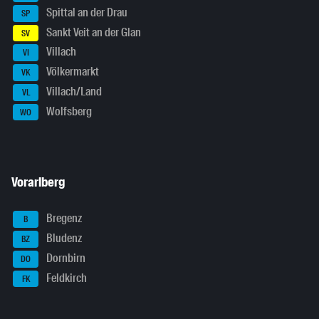
Spittal an der Drau
SP
Sankt Veit an der Glan
SV
Villach
VI
Völkermarkt
VK
Villach/Land
VL
Wolfsberg
WO
Vorarlberg
Bregenz
B
Bludenz
BZ
Dornbirn
DO
Feldkirch
FK