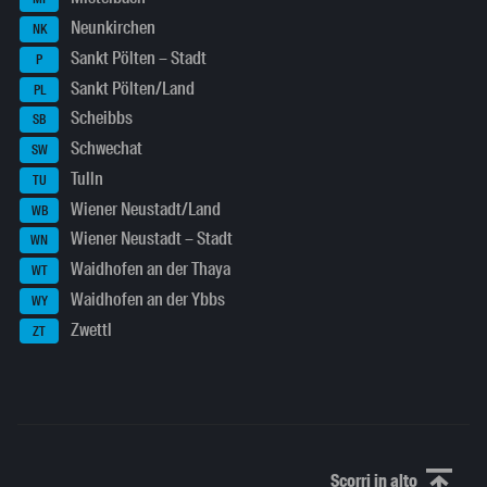
Neunkirchen
NK
Sankt Pölten – Stadt
P
Sankt Pölten/Land
PL
Scheibbs
SB
Schwechat
SW
Tulln
TU
Wiener Neustadt/Land
WB
Wiener Neustadt – Stadt
WN
Waidhofen an der Thaya
WT
Waidhofen an der Ybbs
WY
Zwettl
ZT
Scorri in alto