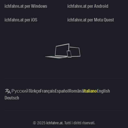
ichfahre.at per Windows
ichfahre.at per Android
ichfahre.at per iOS
ichfahre.at per Meta Quest
Русский
Türkçe
Français
Español
Română
Italiano
English
Deutsch
Copyright
©
2025
ichfahre.at
. Tutti i diritti riservati.