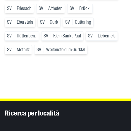
SV
Friesach
SV
Althofen
SV
Brückl
SV
Eberstein
SV
Gurk
SV
Guttaring
SV
Hüttenberg
SV
Klein Sankt Paul
SV
Liebenfels
SV
Metnitz
SV
Weitensfeld im Gurktal
Inhaltsinformationen
Ricerca per località