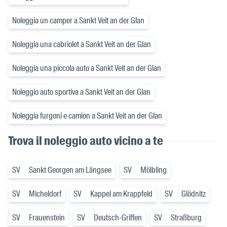
Noleggia un camper a Sankt Veit an der Glan
Noleggia una cabriolet a Sankt Veit an der Glan
Noleggia una piccola auto a Sankt Veit an der Glan
Noleggio auto sportiva a Sankt Veit an der Glan
Noleggia furgoni e camion a Sankt Veit an der Glan
Trova il noleggio auto vicino a te
SV
Sankt Georgen am Längsee
SV
Mölbling
SV
Micheldorf
SV
Kappel am Krappfeld
SV
Glödnitz
SV
Frauenstein
SV
Deutsch-Griffen
SV
Straßburg