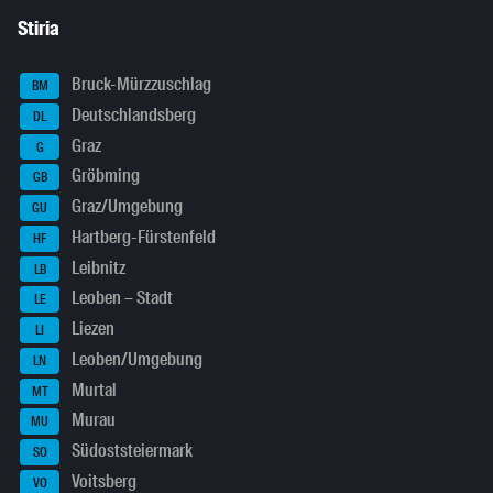
Stiria
Bruck-Mürzzuschlag
BM
Deutschlandsberg
DL
Graz
G
Gröbming
GB
Graz/Umgebung
GU
Hartberg-Fürstenfeld
HF
Leibnitz
LB
Leoben – Stadt
LE
Liezen
LI
Leoben/Umgebung
LN
Murtal
MT
Murau
MU
Südoststeiermark
SO
Voitsberg
VO