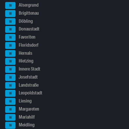
Alsergrund
W
Brigittenau
W
Döbling
W
Donaustadt
W
Favoriten
W
Floridsdorf
W
Hernals
W
Hietzing
W
Innere Stadt
W
Josefstadt
W
Landstraße
W
Leopoldstadt
W
Liesing
W
Margareten
W
Mariahilf
W
Meidling
W