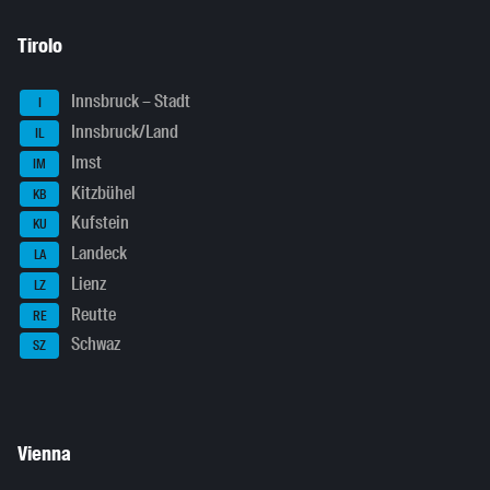
Tirolo
Innsbruck – Stadt
I
Innsbruck/Land
IL
Imst
IM
Kitzbühel
KB
Kufstein
KU
Landeck
LA
Lienz
LZ
Reutte
RE
Schwaz
SZ
Vienna