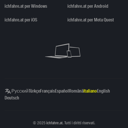
ichfahre.at per Windows
ichfahre.at per Android
ichfahre.at per iOS
ichfahre.at per Meta Quest
Русский
Türkçe
Français
Español
Română
Italiano
English
Deutsch
Copyright
©
2025
ichfahre.at
. Tutti i diritti riservati.