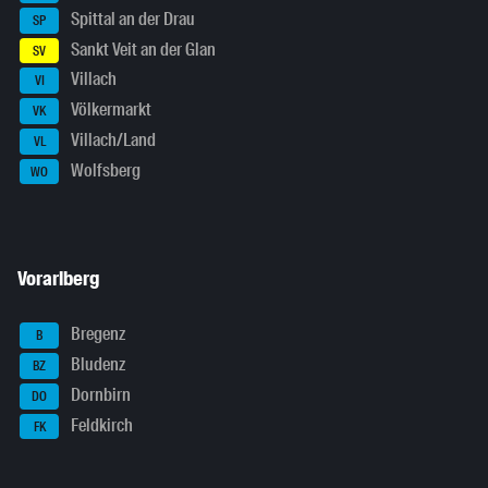
Spittal an der Drau
SP
Sankt Veit an der Glan
SV
Villach
VI
Völkermarkt
VK
Villach/Land
VL
Wolfsberg
WO
Vorarlberg
Bregenz
B
Bludenz
BZ
Dornbirn
DO
Feldkirch
FK