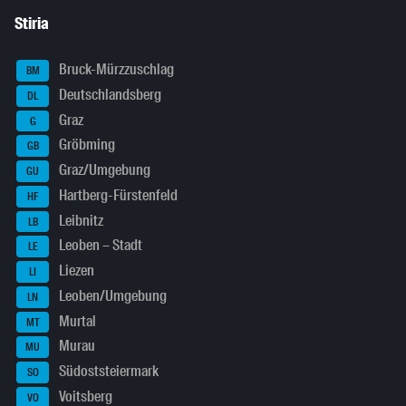
Stiria
Bruck-Mürzzuschlag
BM
Deutschlandsberg
DL
Graz
G
Gröbming
GB
Graz/Umgebung
GU
Hartberg-Fürstenfeld
HF
Leibnitz
LB
Leoben – Stadt
LE
Liezen
LI
Leoben/Umgebung
LN
Murtal
MT
Murau
MU
Südoststeiermark
SO
Voitsberg
VO