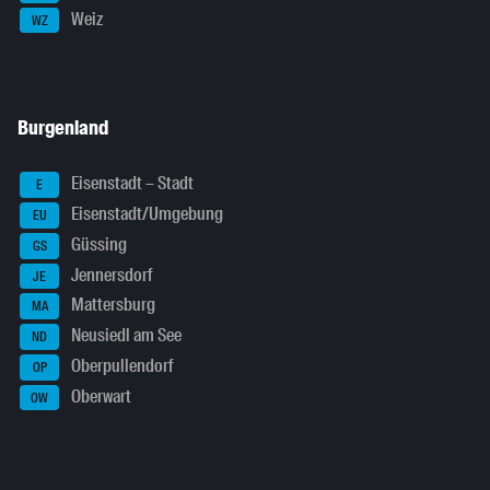
Weiz
WZ
Burgenland
Eisenstadt – Stadt
E
Eisenstadt/Umgebung
EU
Güssing
GS
Jennersdorf
JE
Mattersburg
MA
Neusiedl am See
ND
Oberpullendorf
OP
Oberwart
OW