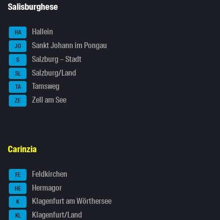
Salisburghese
Hallein
HA
Sankt Johann im Pongau
JO
Salzburg – Stadt
S
Salzburg/Land
SL
Tamsweg
TA
Zell am See
ZE
Carinzia
Feldkirchen
FE
Hermagor
HE
Klagenfurt am Wörthersee
K
Klagenfurt/Land
KL