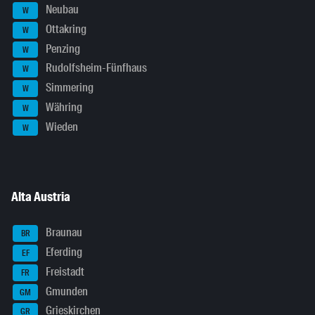
Neubau
W
Ottakring
W
Penzing
W
Rudolfsheim-Fünfhaus
W
Simmering
W
Währing
W
Wieden
W
Alta Austria
Braunau
BR
Eferding
EF
Freistadt
FR
Gmunden
GM
Grieskirchen
GR