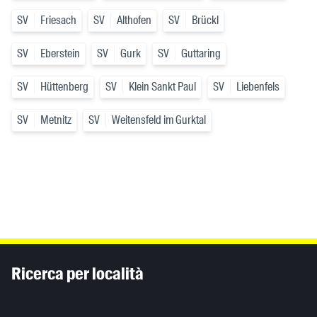
SV
Friesach
SV
Althofen
SV
Brückl
SV
Eberstein
SV
Gurk
SV
Guttaring
SV
Hüttenberg
SV
Klein Sankt Paul
SV
Liebenfels
SV
Metnitz
SV
Weitensfeld im Gurktal
Inhaltsinformationen
Ricerca per località