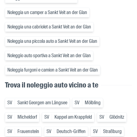
Noleggia un camper a Sankt Veit an der Glan
Noleggia una cabriolet a Sankt Veit an der Glan
Noleggia una piccola auto a Sankt Veit an der Glan
Noleggio auto sportiva a Sankt Veit an der Glan
Noleggia furgoni e camion a Sankt Veit an der Glan
Trova il noleggio auto vicino a te
SV
Sankt Georgen am Längsee
SV
Mölbling
SV
Micheldorf
SV
Kappel am Krappfeld
SV
Glödnitz
SV
Frauenstein
SV
Deutsch-Griffen
SV
Straßburg