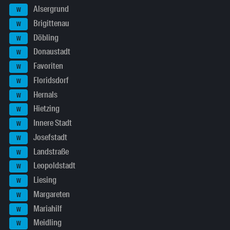
Alsergrund
W
Brigittenau
W
Döbling
W
Donaustadt
W
Favoriten
W
Floridsdorf
W
Hernals
W
Hietzing
W
Innere Stadt
W
Josefstadt
W
Landstraße
W
Leopoldstadt
W
Liesing
W
Margareten
W
Mariahilf
W
Meidling
W