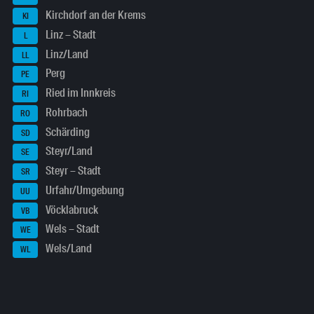
Kirchdorf an der Krems
KI
Linz – Stadt
L
Linz/Land
LL
Perg
PE
Ried im Innkreis
RI
Rohrbach
RO
Schärding
SD
Steyr/Land
SE
Steyr – Stadt
SR
Urfahr/Umgebung
UU
Vöcklabruck
VB
Wels – Stadt
WE
Wels/Land
WL