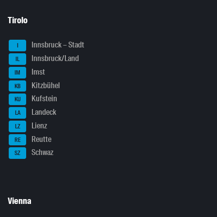
Tirolo
Innsbruck – Stadt
I
Innsbruck/Land
IL
Imst
IM
Kitzbühel
KB
Kufstein
KU
Landeck
LA
Lienz
LZ
Reutte
RE
Schwaz
SZ
Vienna