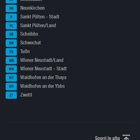
Neunkirchen
NK
Sankt Pölten – Stadt
P
Sankt Pölten/Land
PL
Scheibbs
SB
Schwechat
SW
Tulln
TU
Wiener Neustadt/Land
WB
Wiener Neustadt – Stadt
WN
Waidhofen an der Thaya
WT
Waidhofen an der Ybbs
WY
Zwettl
ZT
Scorri in alto