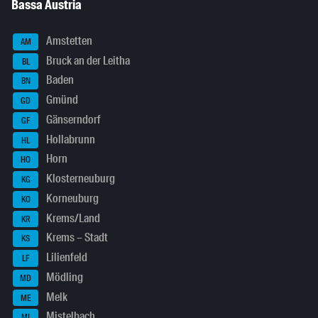
Bassa Austria
Amstetten
AM
Bruck an der Leitha
BL
Baden
BN
Gmünd
GD
Gänserndorf
GF
Hollabrunn
HL
Horn
HO
Klosterneuburg
KG
Korneuburg
KO
Krems/Land
KR
Krems – Stadt
KS
Lilienfeld
LF
Mödling
MD
Melk
ME
Mistelbach
MI