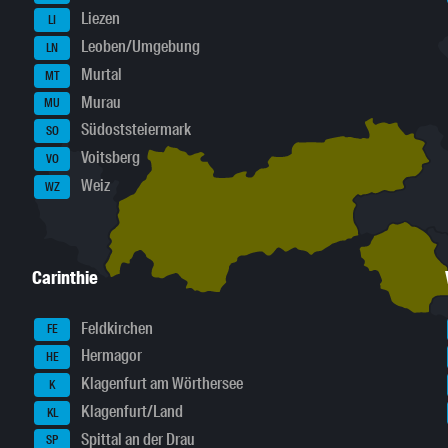
Liezen
LI
Leoben/Umgebung
LN
Murtal
MT
Murau
MU
Südoststeiermark
SO
Voitsberg
VO
Weiz
WZ
Carinthie
Feldkirchen
FE
Hermagor
HE
Klagenfurt am Wörthersee
K
Klagenfurt/Land
KL
Spittal an der Drau
SP