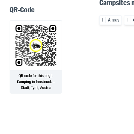
Campsites 
QR-Code
I
Amras
I
QR code for this page:
Camping
in Innsbruck –
Stadt, Tyrol, Austria