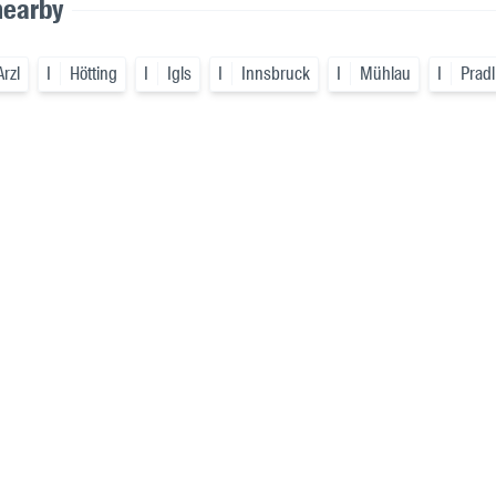
nearby
Arzl
I
Hötting
I
Igls
I
Innsbruck
I
Mühlau
I
Pradl