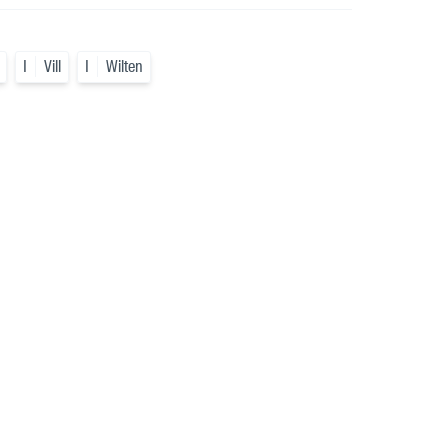
I
Vill
I
Wilten