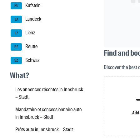
Kufstein
KU
Landeck
LA
Lienz
LZ
Reutte
RE
Find and bo
Schwaz
SZ
Discover the best 
What?
Les annonces récentes in Innsbruck
– Stadt
Mandataire et concessionnaire auto
Add
in Innsbruck – Stadt
Prêts auto in Innsbruck – Stadt