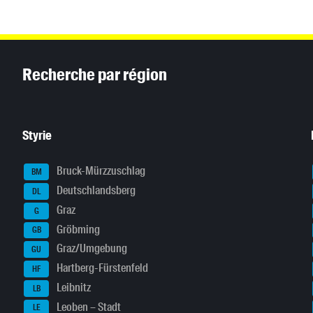
Inhaltsinformationen
Recherche par région
Styrie
Bruck-Mürzzuschlag
BM
Deutschlandsberg
DL
Graz
G
Gröbming
GB
Graz/Umgebung
GU
Hartberg-Fürstenfeld
HF
Leibnitz
LB
Leoben – Stadt
LE