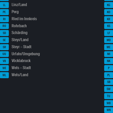
Linz/Land
LL
KG
Perg
PE
KO
Ried im Innkreis
RI
KR
Rohrbach
RO
KS
Schärding
SD
LF
Steyr/Land
SE
MD
Steyr – Stadt
SR
ME
Urfahr/Umgebung
UU
MI
Vöcklabruck
VB
NK
Wels – Stadt
WE
P
Wels/Land
WL
PL
SB
SW
TU
WB
WN