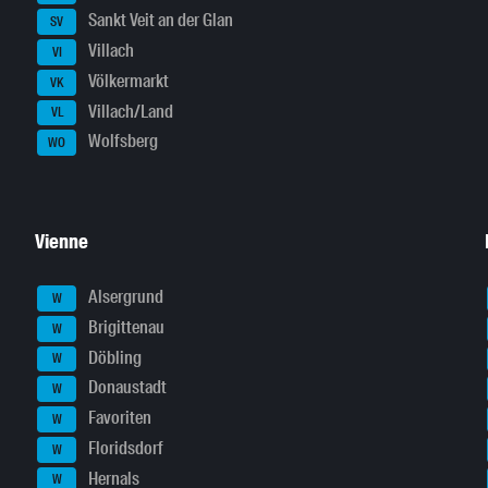
Sankt Veit an der Glan
SV
Villach
VI
Völkermarkt
VK
Villach/Land
VL
Wolfsberg
WO
Vienne
Alsergrund
W
Brigittenau
W
Döbling
W
Donaustadt
W
Favoriten
W
Floridsdorf
W
Hernals
W