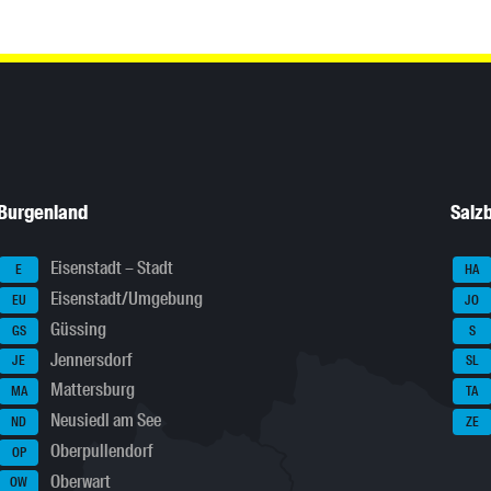
Burgenland
Salz
Eisenstadt – Stadt
E
HA
Eisenstadt/Umgebung
EU
JO
Güssing
GS
S
Jennersdorf
JE
SL
Mattersburg
MA
TA
Neusiedl am See
ND
ZE
Oberpullendorf
OP
Oberwart
OW