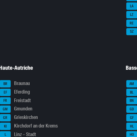
LA
LZ
RE
SZ
Haute-Autriche
Bass
Braunau
BR
AM
Eferding
EF
BL
Freistadt
FR
BN
Gmunden
GM
GD
Grieskirchen
GR
GF
Kirchdorf an der Krems
KI
HL
Linz – Stadt
L
HO