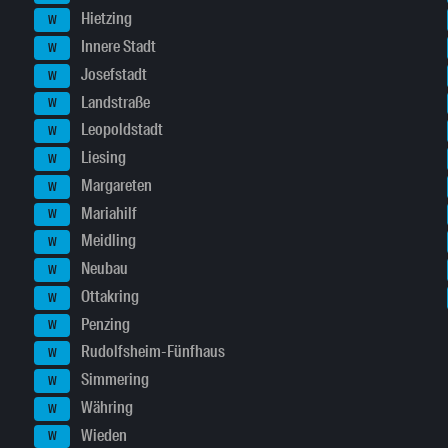
Hietzing
W
Innere Stadt
W
Josefstadt
W
Landstraße
W
Leopoldstadt
W
Liesing
W
Margareten
W
Mariahilf
W
Meidling
W
Neubau
W
Ottakring
W
Penzing
W
Rudolfsheim-Fünfhaus
W
Simmering
W
Währing
W
Wieden
W