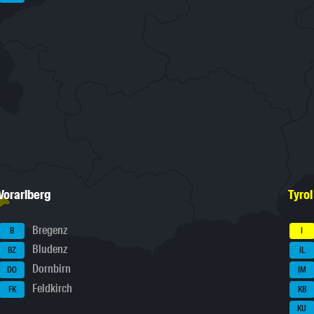
Vorarlberg
Tyrol
Bregenz
B
I
Bludenz
BZ
IL
Dornbirn
DO
IM
Feldkirch
FK
KB
KU