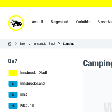
Accueil
Burgenland
Carinthie
Basse-Au
Accueil
Tyrol
Innsbruck – Stadt
Camping
Seitenleisten-Navigation
Où?
Camping
Innsbruck – Stadt
Header Ban
I
Innsbruck/Land
IL
Imst
IM
Kitzbühel
KB