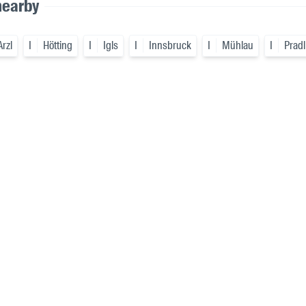
nearby
Arzl
I
Hötting
I
Igls
I
Innsbruck
I
Mühlau
I
Pradl