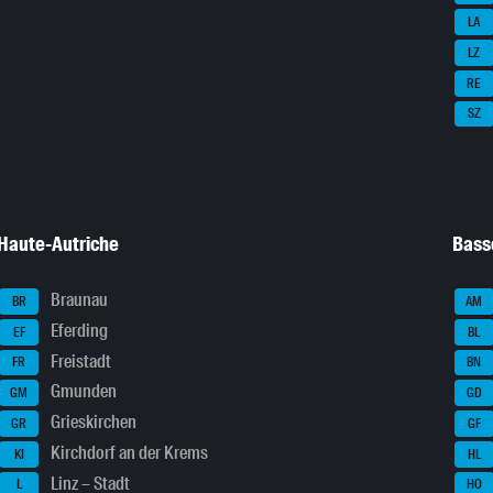
LA
LZ
RE
SZ
Haute-Autriche
Bass
Braunau
BR
AM
Eferding
EF
BL
Freistadt
FR
BN
Gmunden
GM
GD
Grieskirchen
GR
GF
Kirchdorf an der Krems
KI
HL
Linz – Stadt
L
HO