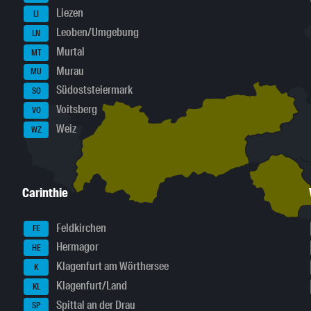
Liezen
LI
Leoben/Umgebung
LN
Murtal
MT
Murau
MU
Südoststeiermark
SO
Voitsberg
VO
Weiz
WZ
Carinthie
Feldkirchen
FE
Hermagor
HE
Klagenfurt am Wörthersee
K
Klagenfurt/Land
KL
Spittal an der Drau
SP