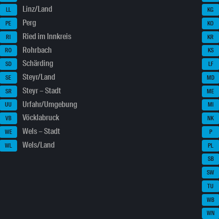
Linz/Land
LL
KG
Perg
PE
KO
Ried im Innkreis
RI
KR
Rohrbach
RO
KS
Schärding
SD
LF
Steyr/Land
SE
MD
Steyr – Stadt
SR
ME
Urfahr/Umgebung
UU
MI
Vöcklabruck
VB
NK
Wels – Stadt
WE
P
Wels/Land
WL
PL
SB
SW
TU
WB
WN