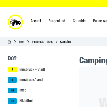
Accueil
Burgenland
Carinthie
Basse-Au
Accueil
Tyrol
Innsbruck – Stadt
Camping
Seitenleisten-Navigation
Où?
Camping
Innsbruck – Stadt
Header Ban
I
Innsbruck/Land
IL
Imst
IM
Kitzbühel
KB