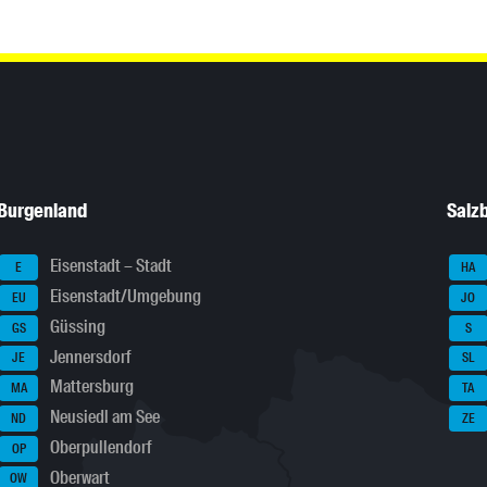
Burgenland
Salz
Eisenstadt – Stadt
E
HA
Eisenstadt/Umgebung
EU
JO
Güssing
GS
S
Jennersdorf
JE
SL
Mattersburg
MA
TA
Neusiedl am See
ND
ZE
Oberpullendorf
OP
Oberwart
OW