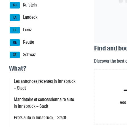
Kufstein
KU
Landeck
LA
Lienz
LZ
Reutte
RE
Find and bo
Schwaz
SZ
Discover the best 
What?
Les annonces récentes in Innsbruck
– Stadt
Mandataire et concessionnaire auto
Add
in Innsbruck – Stadt
Prêts auto in Innsbruck – Stadt