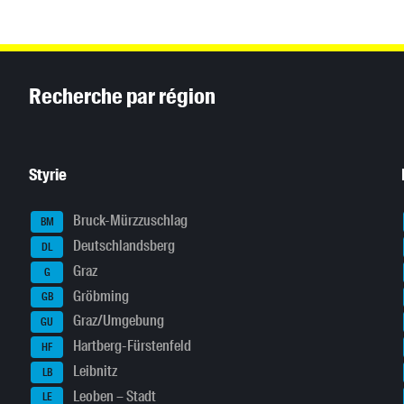
Inhaltsinformationen
Recherche par région
Styrie
Bruck-Mürzzuschlag
BM
Deutschlandsberg
DL
Graz
G
Gröbming
GB
Graz/Umgebung
GU
Hartberg-Fürstenfeld
HF
Leibnitz
LB
Leoben – Stadt
LE