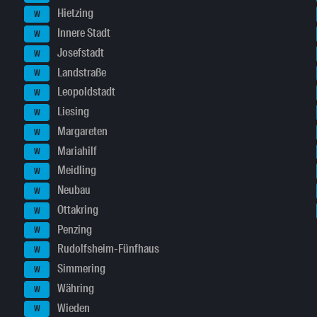
Hietzing
W
Innere Stadt
W
Josefstadt
W
Landstraße
W
Leopoldstadt
W
Liesing
W
Margareten
W
Mariahilf
W
Meidling
W
Neubau
W
Ottakring
W
Penzing
W
Rudolfsheim-Fünfhaus
W
Simmering
W
Währing
W
Wieden
W