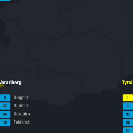
Vorarlberg
Tyrol
Bregenz
B
I
Bludenz
BZ
IL
Dornbirn
DO
IM
Feldkirch
FK
KB
KU