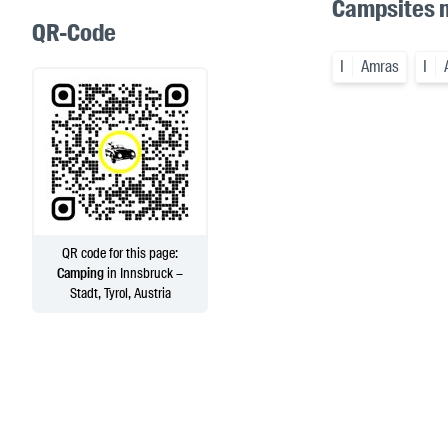
Campsites 
QR-Code
I
Amras
I
QR code for this page:
Camping
in Innsbruck –
Stadt, Tyrol, Austria