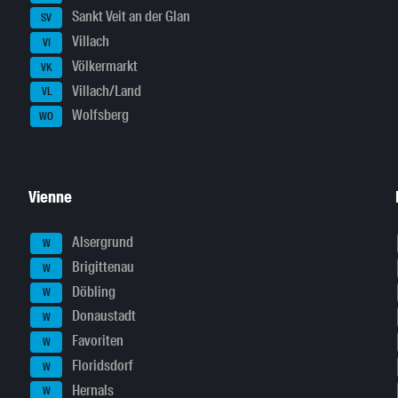
Sankt Veit an der Glan
SV
Villach
VI
Völkermarkt
VK
Villach/Land
VL
Wolfsberg
WO
Vienne
Alsergrund
W
Brigittenau
W
Döbling
W
Donaustadt
W
Favoriten
W
Floridsdorf
W
Hernals
W