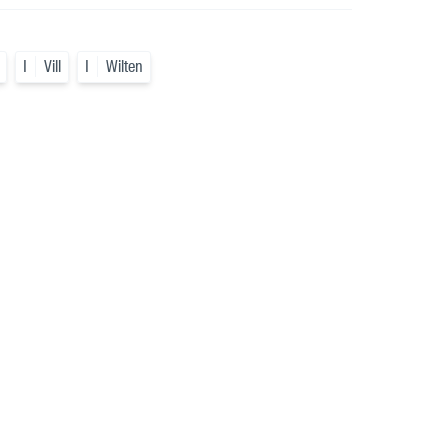
I
Vill
I
Wilten