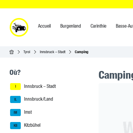
Accueil
Burgenland
Carinthie
Basse-Au
Accueil
Tyrol
Innsbruck – Stadt
Camping
Seitenleisten-Navigation
Où?
Camping
Innsbruck – Stadt
Header Ban
I
Innsbruck/Land
IL
Imst
IM
Kitzbühel
KB