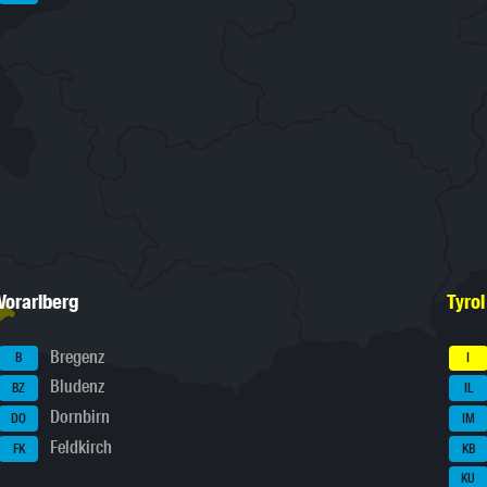
Vorarlberg
Tyrol
Bregenz
B
I
Bludenz
BZ
IL
Dornbirn
DO
IM
Feldkirch
FK
KB
KU