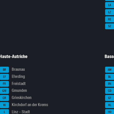
LA
LZ
RE
SZ
Haute-Autriche
Bass
Braunau
BR
AM
Eferding
EF
BL
Freistadt
FR
BN
Gmunden
GM
GD
Grieskirchen
GR
GF
Kirchdorf an der Krems
KI
HL
Linz – Stadt
L
HO