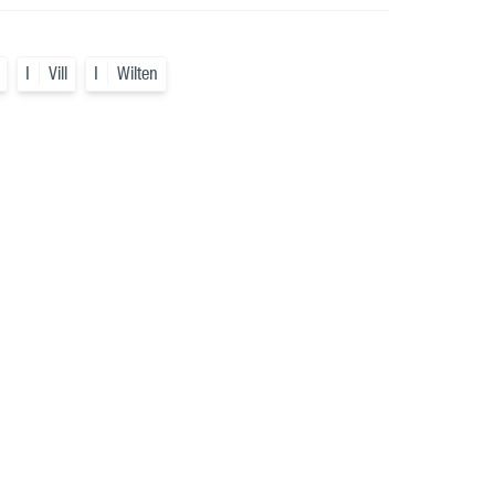
I
Vill
I
Wilten