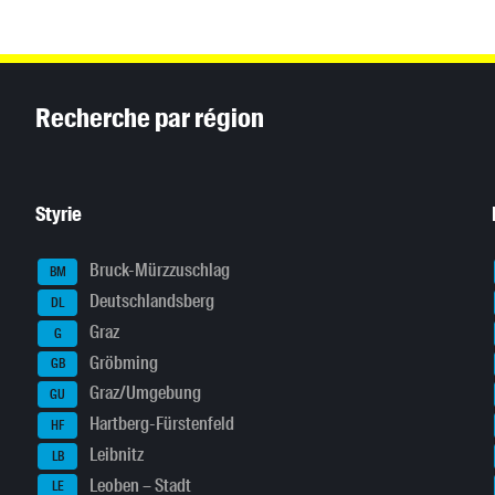
Inhaltsinformationen
Recherche par région
Styrie
Bruck-Mürzzuschlag
BM
Deutschlandsberg
DL
Graz
G
Gröbming
GB
Graz/Umgebung
GU
Hartberg-Fürstenfeld
HF
Leibnitz
LB
Leoben – Stadt
LE