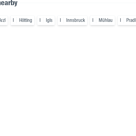
nearby
Arzl
I
Hötting
I
Igls
I
Innsbruck
I
Mühlau
I
Pradl