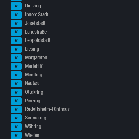
Hietzing
W
Innere Stadt
W
Josefstadt
W
Landstraße
W
Leopoldstadt
W
Liesing
W
Margareten
W
Mariahilf
W
Meidling
W
Neubau
W
Ottakring
W
Penzing
W
Rudolfsheim-Fünfhaus
W
Simmering
W
Währing
W
Wieden
W