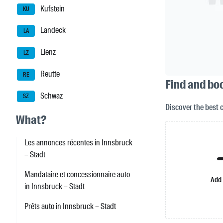
Kufstein
KU
Landeck
LA
Lienz
LZ
Reutte
RE
Find and bo
Schwaz
SZ
Discover the best 
What?
Les annonces récentes in Innsbruck
– Stadt
Mandataire et concessionnaire auto
Add
in Innsbruck – Stadt
Prêts auto in Innsbruck – Stadt