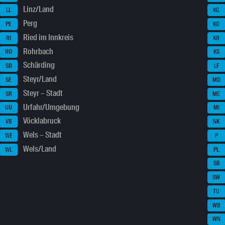
Linz/Land
LL
KG
Perg
PE
KO
Ried im Innkreis
RI
KR
Rohrbach
RO
KS
Schärding
SD
LF
Steyr/Land
SE
MD
Steyr – Stadt
SR
ME
Urfahr/Umgebung
UU
MI
Vöcklabruck
VB
NK
Wels – Stadt
WE
P
Wels/Land
WL
PL
SB
SW
TU
WB
WN