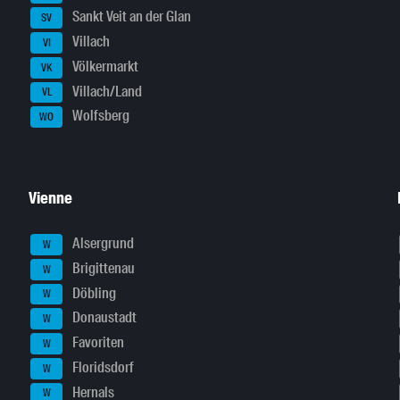
Sankt Veit an der Glan
SV
Villach
VI
Völkermarkt
VK
Villach/Land
VL
Wolfsberg
WO
Vienne
Alsergrund
W
Brigittenau
W
Döbling
W
Donaustadt
W
Favoriten
W
Floridsdorf
W
Hernals
W