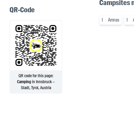
Campsites 
QR-Code
I
Amras
I
QR code for this page:
Camping
in Innsbruck –
Stadt, Tyrol, Austria