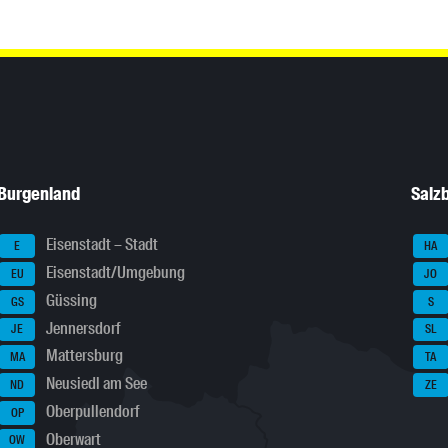
Burgenland
Salz
Eisenstadt – Stadt
E
HA
Eisenstadt/Umgebung
EU
JO
Güssing
GS
S
Jennersdorf
JE
SL
Mattersburg
MA
TA
Neusiedl am See
ND
ZE
Oberpullendorf
OP
Oberwart
OW