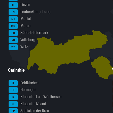
Liezen
LI
Leoben/Umgebung
LN
Murtal
MT
Murau
MU
Südoststeiermark
SO
Voitsberg
VO
Weiz
WZ
Carinthie
Feldkirchen
FE
Hermagor
HE
Klagenfurt am Wörthersee
K
Klagenfurt/Land
KL
Spittal an der Drau
SP