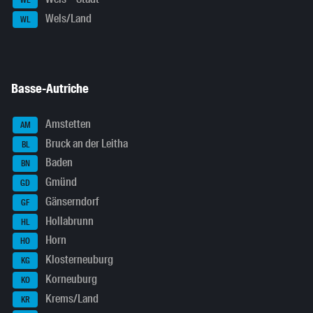
WE
Wels/Land
WL
Basse-Autriche
Amstetten
AM
Bruck an der Leitha
BL
Baden
BN
Gmünd
GD
Gänserndorf
GF
Hollabrunn
HL
Horn
HO
Klosterneuburg
KG
Korneuburg
KO
Krems/Land
KR