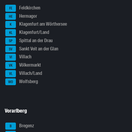
Feldkirchen
FE
Hermagor
HE
Klagenfurt am Wörthersee
K
Klagenfurt/Land
KL
Spittal an der Drau
SP
Sankt Veit an der Glan
SV
Villach
VI
Völkermarkt
VK
Villach/Land
VL
Wolfsberg
WO
Vorarlberg
Bregenz
B