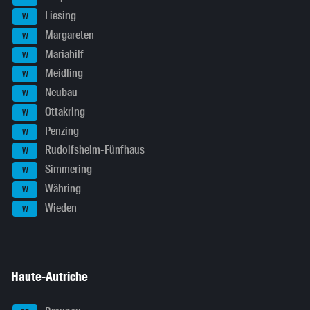
Liesing
W
Margareten
W
Mariahilf
W
Meidling
W
Neubau
W
Ottakring
W
Penzing
W
Rudolfsheim-Fünfhaus
W
Simmering
W
Währing
W
Wieden
W
Haute-Autriche