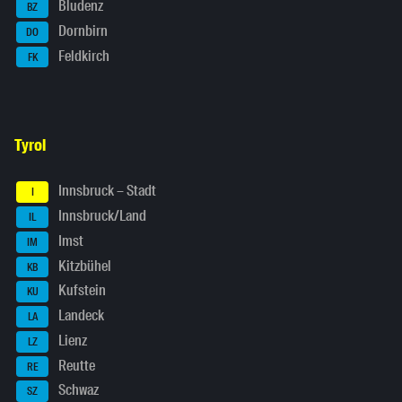
Bludenz
BZ
Dornbirn
DO
Feldkirch
FK
Tyrol
Innsbruck – Stadt
I
Innsbruck/Land
IL
Imst
IM
Kitzbühel
KB
Kufstein
KU
Landeck
LA
Lienz
LZ
Reutte
RE
Schwaz
SZ