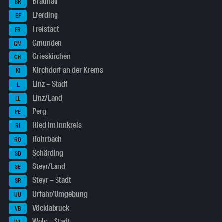
Braunau
BR
Eferding
EF
Freistadt
FR
Gmunden
GM
Grieskirchen
GR
Kirchdorf an der Krems
KI
Linz – Stadt
L
Linz/Land
LL
Perg
PE
Ried im Innkreis
RI
Rohrbach
RO
Schärding
SD
Steyr/Land
SE
Steyr – Stadt
SR
Urfahr/Umgebung
UU
Vöcklabruck
VB
Wels – Stadt