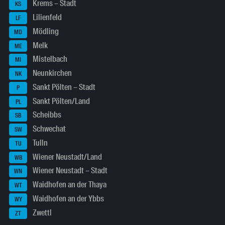
Krems – Stadt
KS
Lilienfeld
LF
Mödling
MD
Melk
ME
Mistelbach
MI
Neunkirchen
NK
Sankt Pölten – Stadt
P
Sankt Pölten/Land
PL
Scheibbs
SB
Schwechat
SW
Tulln
TU
Wiener Neustadt/Land
WB
Wiener Neustadt – Stadt
WN
Waidhofen an der Thaya
WT
Waidhofen an der Ybbs
WY
Zwettl
ZT