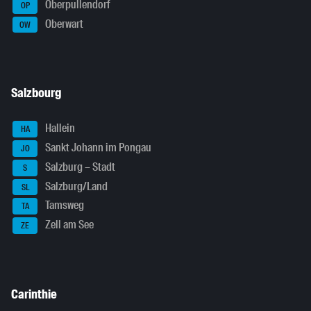
Oberpullendorf
OP
Oberwart
OW
Salzbourg
Hallein
HA
Sankt Johann im Pongau
JO
Salzburg – Stadt
S
Salzburg/Land
SL
Tamsweg
TA
Zell am See
ZE
Carinthie