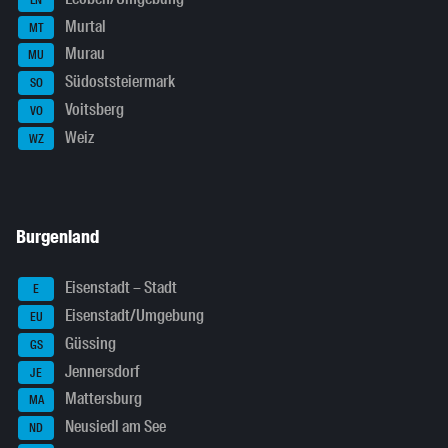
Murtal
MT
Murau
MU
Südoststeiermark
SO
Voitsberg
VO
Weiz
WZ
Burgenland
Eisenstadt – Stadt
E
Eisenstadt/Umgebung
EU
Güssing
GS
Jennersdorf
JE
Mattersburg
MA
Neusiedl am See
ND