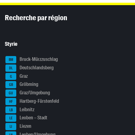
Inhaltsinformationen
Recherche par région
Styrie
Bruck-Mürzzuschlag
BM
Deutschlandsberg
DL
Graz
G
Gröbming
GB
Graz/Umgebung
GU
Hartberg-Fürstenfeld
HF
Leibnitz
LB
Leoben – Stadt
LE
Liezen
LI
Leoben/Umgebung
LN