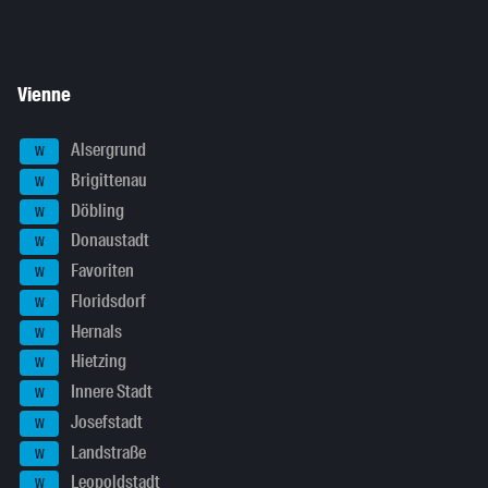
Vienne
Alsergrund
W
Brigittenau
W
Döbling
W
Donaustadt
W
Favoriten
W
Floridsdorf
W
Hernals
W
Hietzing
W
Innere Stadt
W
Josefstadt
W
Landstraße
W
Leopoldstadt
W