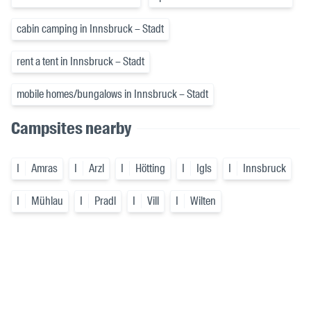
cabin camping in Innsbruck – Stadt
rent a tent in Innsbruck – Stadt
mobile homes/bungalows in Innsbruck – Stadt
Campsites nearby
I
Amras
I
Arzl
I
Hötting
I
Igls
I
Innsbruck
I
Mühlau
I
Pradl
I
Vill
I
Wilten