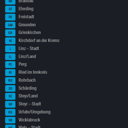
Braunau
BR
Eferding
EF
Freistadt
FR
Gmunden
GM
Grieskirchen
GR
Kirchdorf an der Krems
KI
Linz – Stadt
L
Linz/Land
LL
Perg
PE
Ried im Innkreis
RI
Rohrbach
RO
Schärding
SD
Steyr/Land
SE
Steyr – Stadt
SR
Urfahr/Umgebung
UU
Vöcklabruck
VB
Wels – Stadt