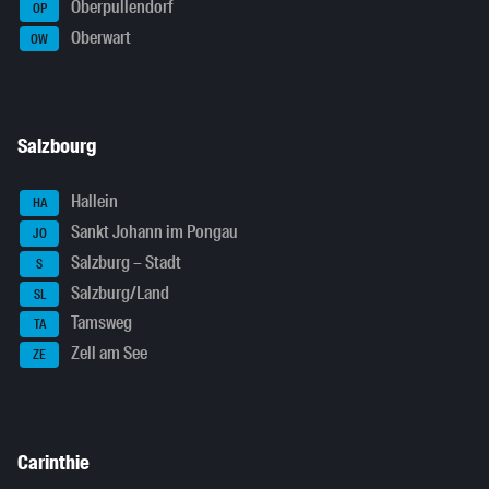
Oberpullendorf
OP
Oberwart
OW
Salzbourg
Hallein
HA
Sankt Johann im Pongau
JO
Salzburg – Stadt
S
Salzburg/Land
SL
Tamsweg
TA
Zell am See
ZE
Carinthie