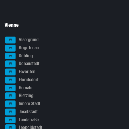
Vienne
Alsergrund
W
Brigittenau
W
Döbling
W
Donaustadt
W
Favoriten
W
Floridsdorf
W
Hernals
W
Hietzing
W
Innere Stadt
W
Josefstadt
W
Landstraße
W
Leopoldstadt
W