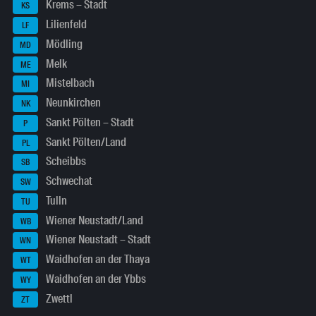
Krems – Stadt
KS
Lilienfeld
LF
Mödling
MD
Melk
ME
Mistelbach
MI
Neunkirchen
NK
Sankt Pölten – Stadt
P
Sankt Pölten/Land
PL
Scheibbs
SB
Schwechat
SW
Tulln
TU
Wiener Neustadt/Land
WB
Wiener Neustadt – Stadt
WN
Waidhofen an der Thaya
WT
Waidhofen an der Ybbs
WY
Zwettl
ZT