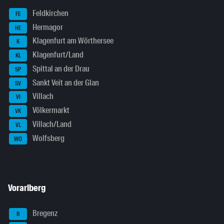
Feldkirchen
FE
Hermagor
HE
Klagenfurt am Wörthersee
K
Klagenfurt/Land
KL
Spittal an der Drau
SP
Sankt Veit an der Glan
SV
Villach
VI
Völkermarkt
VK
Villach/Land
VL
Wolfsberg
WO
Vorarlberg
Bregenz
B