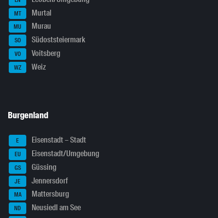
Murtal
MT
Murau
MU
Südoststeiermark
SO
Voitsberg
VO
Weiz
WZ
Burgenland
Eisenstadt – Stadt
E
Eisenstadt/Umgebung
EU
Güssing
GS
Jennersdorf
JE
Mattersburg
MA
Neusiedl am See
ND