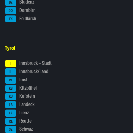
Bludenz
BZ
Dornbirn
DO
Feldkirch
FK
Tyrol
Innsbruck – Stadt
I
Innsbruck/Land
IL
Imst
IM
Kitzbühel
KB
Kufstein
KU
Landeck
LA
Lienz
LZ
Reutte
RE
Schwaz
SZ