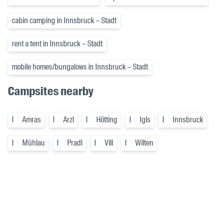
cabin camping in Innsbruck – Stadt
rent a tent in Innsbruck – Stadt
mobile homes/bungalows in Innsbruck – Stadt
Campsites nearby
I
Amras
I
Arzl
I
Hötting
I
Igls
I
Innsbruck
I
Mühlau
I
Pradl
I
Vill
I
Wilten