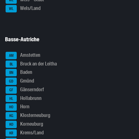
WE
Wels/Land
WL
Basse-Autriche
Amstetten
AM
Bruck an der Leitha
BL
Baden
BN
Gmünd
GD
Gänserndorf
GF
Hollabrunn
HL
Horn
HO
Klosterneuburg
KG
Korneuburg
KO
Krems/Land
KR