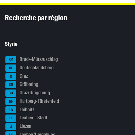
Inhaltsinformationen
Recherche par région
Styrie
Bruck-Mürzzuschlag
BM
Deutschlandsberg
DL
Graz
G
Gröbming
GB
Graz/Umgebung
GU
Hartberg-Fürstenfeld
HF
Leibnitz
LB
Leoben – Stadt
LE
Liezen
LI
Leoben/Umgebung
LN