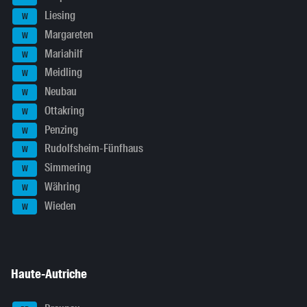
Liesing
W
Margareten
W
Mariahilf
W
Meidling
W
Neubau
W
Ottakring
W
Penzing
W
Rudolfsheim-Fünfhaus
W
Simmering
W
Währing
W
Wieden
W
Haute-Autriche