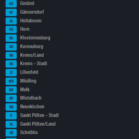
Gmünd
GD
Gänserndorf
GF
Hollabrunn
HL
Horn
HO
Klosterneuburg
KG
Korneuburg
KO
Krems/Land
KR
Krems – Stadt
KS
Lilienfeld
LF
Mödling
MD
Melk
ME
Mistelbach
MI
Neunkirchen
NK
Sankt Pölten – Stadt
P
Sankt Pölten/Land
PL
Scheibbs
SB