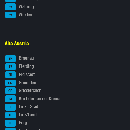
Währing
W
Wieden
W
Alta Austria
Braunau
BR
Eferding
EF
Freistadt
FR
Gmunden
GM
Grieskirchen
GR
Kirchdorf an der Krems
KI
Linz – Stadt
L
Linz/Land
LL
Perg
PE