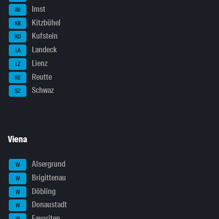
Imst
IM
Kitzbühel
KB
Kufstein
KU
Landeck
LA
Lienz
LZ
Reutte
RE
Schwaz
SZ
Viena
Alsergrund
W
Brigittenau
W
Döbling
W
Donaustadt
W
Favoriten