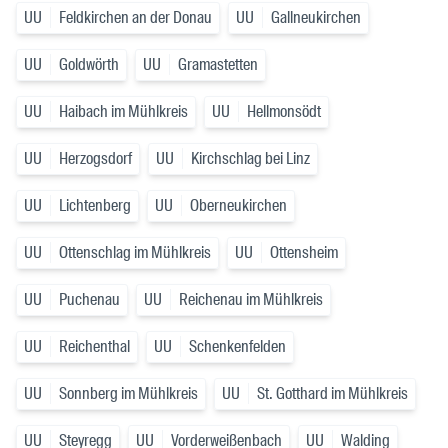
UU
Feldkirchen an der Donau
UU
Gallneukirchen
UU
Goldwörth
UU
Gramastetten
UU
Haibach im Mühlkreis
UU
Hellmonsödt
UU
Herzogsdorf
UU
Kirchschlag bei Linz
UU
Lichtenberg
UU
Oberneukirchen
UU
Ottenschlag im Mühlkreis
UU
Ottensheim
UU
Puchenau
UU
Reichenau im Mühlkreis
UU
Reichenthal
UU
Schenkenfelden
UU
Sonnberg im Mühlkreis
UU
St. Gotthard im Mühlkreis
UU
Steyregg
UU
Vorderweißenbach
UU
Walding