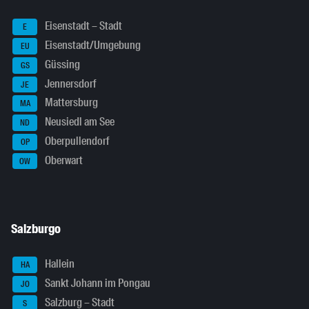
Eisenstadt – Stadt
E
Eisenstadt/Umgebung
EU
Güssing
GS
Jennersdorf
JE
Mattersburg
MA
Neusiedl am See
ND
Oberpullendorf
OP
Oberwart
OW
Salzburgo
Hallein
HA
Sankt Johann im Pongau
JO
Salzburg – Stadt
S