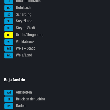
Ried im Innkreis
RI
Rohrbach
RO
Schärding
SD
Steyr/Land
SE
Steyr – Stadt
SR
Urfahr/Umgebung
UU
Vöcklabruck
VB
Wels – Stadt
WE
Wels/Land
WL
Baja Austria
Amstetten
AM
Bruck an der Leitha
BL
Baden
BN