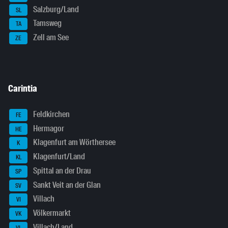
Salzburg/Land
SL
Tamsweg
TA
Zell am See
ZE
Carintia
Feldkirchen
FE
Hermagor
HE
Klagenfurt am Wörthersee
K
Klagenfurt/Land
KL
Spittal an der Drau
SP
Sankt Veit an der Glan
SV
Villach
VI
Völkermarkt
VK
Villach/Land
VL