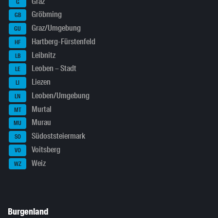
Graz
G
Gröbming
GB
Graz/Umgebung
GU
Hartberg-Fürstenfeld
HF
Leibnitz
LB
Leoben – Stadt
LE
Liezen
LI
Leoben/Umgebung
LN
Murtal
MT
Murau
MU
Südoststeiermark
SO
Voitsberg
VO
Weiz
WZ
Burgenland