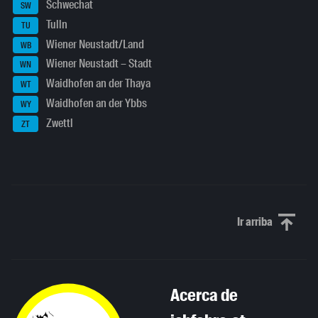
Schwechat
SW
Tulln
TU
Wiener Neustadt/Land
WB
Wiener Neustadt – Stadt
WN
Waidhofen an der Thaya
WT
Waidhofen an der Ybbs
WY
Zwettl
ZT
Ir arriba
Scroll to th
Acerca de