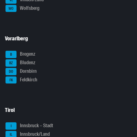
Wolfsberg
WO
Vorarlberg
Bregenz
B
Bludenz
BZ
Dornbirn
DO
Feldkirch
FK
Tirol
Innsbruck – Stadt
I
Innsbruck/Land
IL