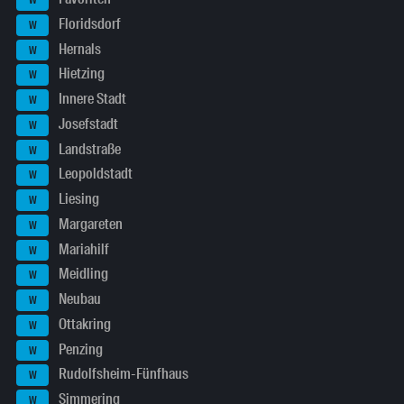
W
Floridsdorf
W
Hernals
W
Hietzing
W
Innere Stadt
W
Josefstadt
W
Landstraße
W
Leopoldstadt
W
Liesing
W
Margareten
W
Mariahilf
W
Meidling
W
Neubau
W
Ottakring
W
Penzing
W
Rudolfsheim-Fünfhaus
W
Simmering
W