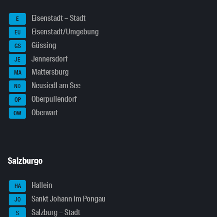
Eisenstadt – Stadt
E
Eisenstadt/Umgebung
EU
Güssing
GS
Jennersdorf
JE
Mattersburg
MA
Neusiedl am See
ND
Oberpullendorf
OP
Oberwart
OW
Salzburgo
Hallein
HA
Sankt Johann im Pongau
JO
Salzburg – Stadt
S