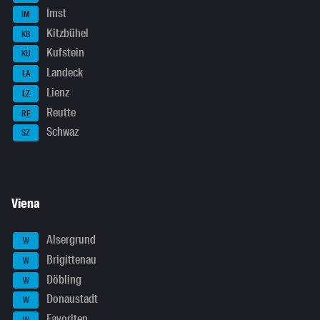
Imst
IM
Kitzbühel
KB
Kufstein
KU
Landeck
LA
Lienz
LZ
Reutte
RE
Schwaz
SZ
Viena
Alsergrund
W
Brigittenau
W
Döbling
W
Donaustadt
W
Favoriten