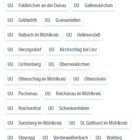
UU
Feldkirchen an der Donau
UU
Gallneukirchen
UU
Goldwörth
UU
Gramastetten
UU
Haibach im Mühlkreis
UU
Hellmonsödt
UU
Herzogsdorf
UU
Kirchschlag bei Linz
UU
Lichtenberg
UU
Oberneukirchen
UU
Ottenschlag im Mühlkreis
UU
Ottensheim
UU
Puchenau
UU
Reichenau im Mühlkreis
UU
Reichenthal
UU
Schenkenfelden
UU
Sonnberg im Mühlkreis
UU
St. Gotthard im Mühlkreis
UU
Steyregg
UU
Vorderweißenbach
UU
Walding