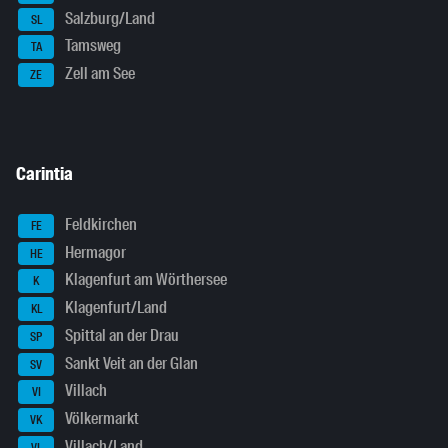
Salzburg/Land
SL
Tamsweg
TA
Zell am See
ZE
Carintia
Feldkirchen
FE
Hermagor
HE
Klagenfurt am Wörthersee
K
Klagenfurt/Land
KL
Spittal an der Drau
SP
Sankt Veit an der Glan
SV
Villach
VI
Völkermarkt
VK
Villach/Land
VL