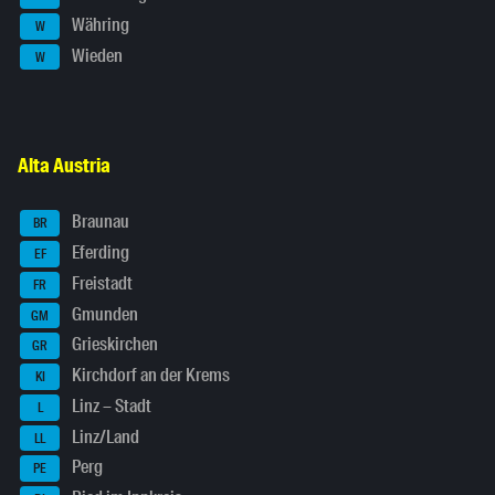
Währing
W
Wieden
W
Alta Austria
Braunau
BR
Eferding
EF
Freistadt
FR
Gmunden
GM
Grieskirchen
GR
Kirchdorf an der Krems
KI
Linz – Stadt
L
Linz/Land
LL
Perg
PE