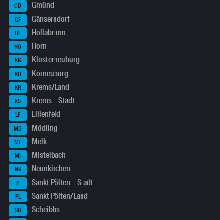
Gmünd
GD
Gänserndorf
GF
Hollabrunn
HL
Horn
HO
Klosterneuburg
KG
Korneuburg
KO
Krems/Land
KR
Krems – Stadt
KS
Lilienfeld
LF
Mödling
MD
Melk
ME
Mistelbach
MI
Neunkirchen
NK
Sankt Pölten – Stadt
P
Sankt Pölten/Land
PL
Scheibbs
SB