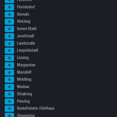
W
Floridsdorf
W
Hernals
W
Hietzing
W
Innere Stadt
W
Josefstadt
W
Landstraße
W
Leopoldstadt
W
Liesing
W
Margareten
W
Mariahilf
W
Meidling
W
Neubau
W
Ottakring
W
Penzing
W
Rudolfsheim-Fünfhaus
W
Simmering
W