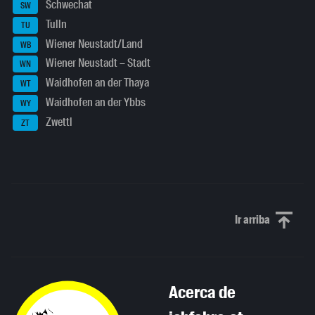
Schwechat
SW
Tulln
TU
Wiener Neustadt/Land
WB
Wiener Neustadt – Stadt
WN
Waidhofen an der Thaya
WT
Waidhofen an der Ybbs
WY
Zwettl
ZT
Ir arriba
Scroll to th
Acerca de