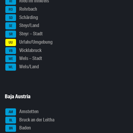
Ried im Innkreis
RI
Rohrbach
RO
Schärding
SD
Steyr/Land
SE
Steyr – Stadt
SR
Urfahr/Umgebung
UU
Vöcklabruck
VB
Wels – Stadt
WE
Wels/Land
WL
Baja Austria
Amstetten
AM
Bruck an der Leitha
BL
Baden
BN