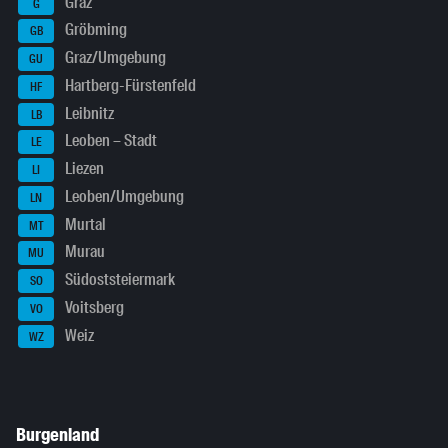
Graz
G
Gröbming
GB
Graz/Umgebung
GU
Hartberg-Fürstenfeld
HF
Leibnitz
LB
Leoben – Stadt
LE
Liezen
LI
Leoben/Umgebung
LN
Murtal
MT
Murau
MU
Südoststeiermark
SO
Voitsberg
VO
Weiz
WZ
Burgenland