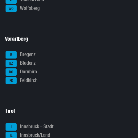
Wolfsberg
WO
Vorarlberg
Bregenz
B
Bludenz
BZ
Dornbirn
DO
Feldkirch
FK
Tirol
Innsbruck – Stadt
I
Innsbruck/Land
IL