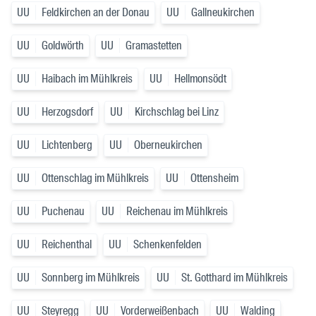
UU
Feldkirchen an der Donau
UU
Gallneukirchen
UU
Goldwörth
UU
Gramastetten
UU
Haibach im Mühlkreis
UU
Hellmonsödt
UU
Herzogsdorf
UU
Kirchschlag bei Linz
UU
Lichtenberg
UU
Oberneukirchen
UU
Ottenschlag im Mühlkreis
UU
Ottensheim
UU
Puchenau
UU
Reichenau im Mühlkreis
UU
Reichenthal
UU
Schenkenfelden
UU
Sonnberg im Mühlkreis
UU
St. Gotthard im Mühlkreis
UU
Steyregg
UU
Vorderweißenbach
UU
Walding