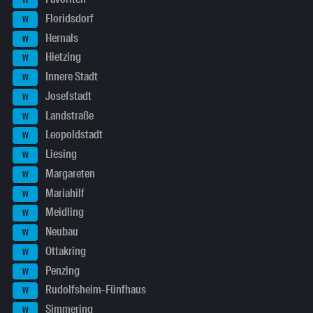
W
Floridsdorf
W
Hernals
W
Hietzing
W
Innere Stadt
W
Josefstadt
W
Landstraße
W
Leopoldstadt
W
Liesing
W
Margareten
W
Mariahilf
W
Meidling
W
Neubau
W
Ottakring
W
Penzing
W
Rudolfsheim-Fünfhaus
W
Simmering
W