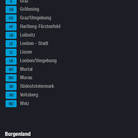
Graz
G
Gröbming
GB
Graz/Umgebung
GU
Hartberg-Fürstenfeld
HF
Leibnitz
LB
Leoben – Stadt
LE
Liezen
LI
Leoben/Umgebung
LN
Murtal
MT
Murau
MU
Südoststeiermark
SO
Voitsberg
VO
Weiz
WZ
Burgenland