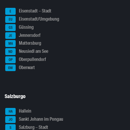
Eisenstadt – Stadt
E
Eisenstadt/Umgebung
EU
Güssing
GS
Jennersdorf
JE
Mattersburg
MA
Neusiedl am See
ND
Oberpullendorf
OP
Oberwart
OW
Salzburgo
Hallein
HA
Sankt Johann im Pongau
JO
Salzburg – Stadt
S