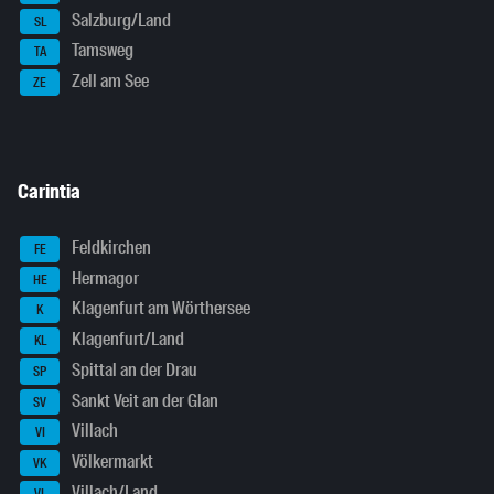
Salzburg/Land
SL
Tamsweg
TA
Zell am See
ZE
Carintia
Feldkirchen
FE
Hermagor
HE
Klagenfurt am Wörthersee
K
Klagenfurt/Land
KL
Spittal an der Drau
SP
Sankt Veit an der Glan
SV
Villach
VI
Völkermarkt
VK
Villach/Land
VL