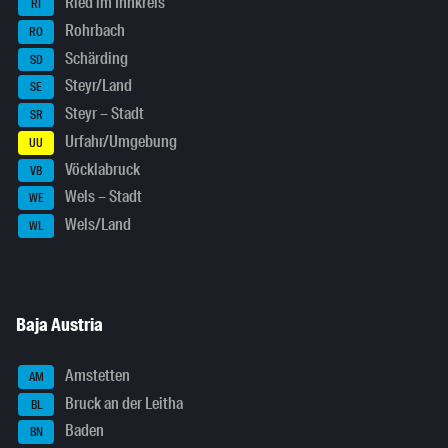
Ried im Innkreis
RI
Rohrbach
RO
Schärding
SD
Steyr/Land
SE
Steyr – Stadt
SR
Urfahr/Umgebung
UU
Vöcklabruck
VB
Wels – Stadt
WE
Wels/Land
WL
Baja Austria
Amstetten
AM
Bruck an der Leitha
BL
Baden
BN