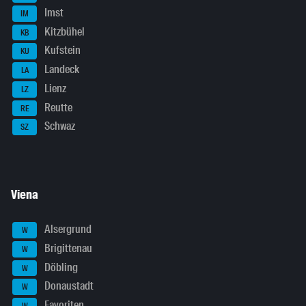
Imst
IM
Kitzbühel
KB
Kufstein
KU
Landeck
LA
Lienz
LZ
Reutte
RE
Schwaz
SZ
Viena
Alsergrund
W
Brigittenau
W
Döbling
W
Donaustadt
W
Favoriten