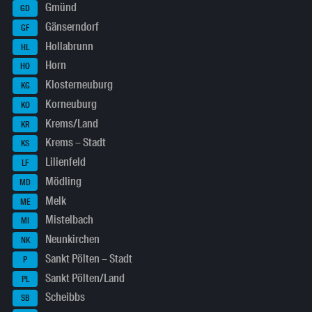
Gmünd
GD
Gänserndorf
GF
Hollabrunn
HL
Horn
HO
Klosterneuburg
KG
Korneuburg
KO
Krems/Land
KR
Krems – Stadt
KS
Lilienfeld
LF
Mödling
MD
Melk
ME
Mistelbach
MI
Neunkirchen
NK
Sankt Pölten – Stadt
P
Sankt Pölten/Land
PL
Scheibbs
SB