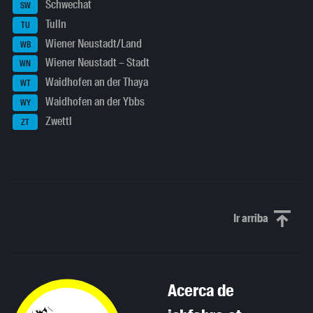
Schwechat
SW
Tulln
TU
Wiener Neustadt/Land
WB
Wiener Neustadt – Stadt
WN
Waidhofen an der Thaya
WT
Waidhofen an der Ybbs
WY
Zwettl
ZT
Ir arriba
Scroll to th
Acerca de