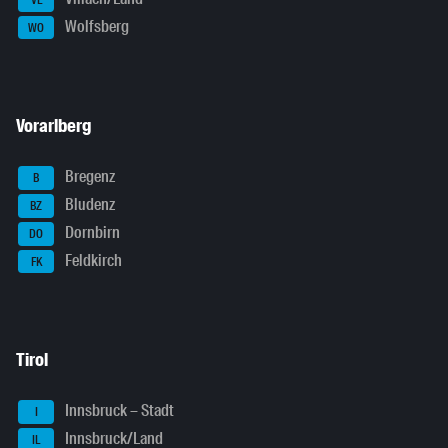
Wolfsberg
WO
Vorarlberg
Bregenz
B
Bludenz
BZ
Dornbirn
DO
Feldkirch
FK
Tirol
Innsbruck – Stadt
I
Innsbruck/Land
IL