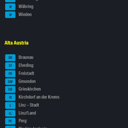
Währing
W
Wieden
W
Alta Austria
Braunau
BR
Eferding
EF
Freistadt
FR
Gmunden
GM
Grieskirchen
GR
Kirchdorf an der Krems
KI
Linz – Stadt
L
Linz/Land
LL
Perg
PE