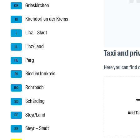
Grieskirchen
GR
Kirchdorf an der Krems
KI
Linz – Stadt
L
Linz/Land
LL
Taxi and pr
Perg
PE
Here you can find
Ried im Innkreis
RI
Rohrbach
RO
Schärding
SD
Add Ta
Steyr/Land
SE
Steyr – Stadt
SR