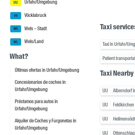
Urfahr/Umgebung
UU
Vöcklabruck
VB
Taxi servic
Wels – Stadt
WE
Wels/Land
WL
Taxi in Urfahr/U
What?
Patient transport
Últimas ofertas in Urfahr/Umgebung
Taxi Nearby
Concesionarios de coches in
Urfahr/Umgebung
UU
Alberndorf 
Préstamos para autos in
UU
Feldkirchen
Urfahr/Umgebung
UU
Hellmonsöd
Alquiler de Coches y Furgonetas in
Urfahr/Umgebung
UU
Ottenschlag