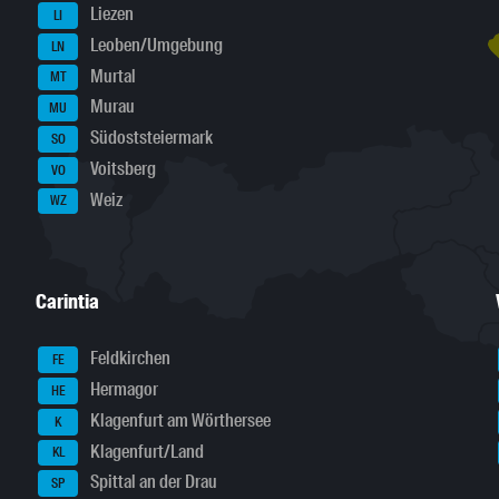
Liezen
LI
Leoben/Umgebung
LN
Murtal
MT
Murau
MU
Südoststeiermark
SO
Voitsberg
VO
Weiz
WZ
Carintia
Feldkirchen
FE
Hermagor
HE
Klagenfurt am Wörthersee
K
Klagenfurt/Land
KL
Spittal an der Drau
SP