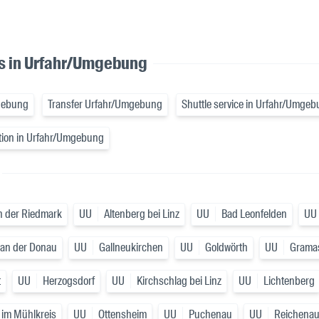
es in Urfahr/Umgebung
mgebung
Transfer Urfahr/Umgebung
Shuttle service in Urfahr/Umge
ation in Urfahr/Umgebung
in der Riedmark
UU
Altenberg bei Linz
UU
Bad Leonfelden
UU
 an der Donau
UU
Gallneukirchen
UU
Goldwörth
UU
Gramas
t
UU
Herzogsdorf
UU
Kirchschlag bei Linz
UU
Lichtenberg
 im Mühlkreis
UU
Ottensheim
UU
Puchenau
UU
Reichenau