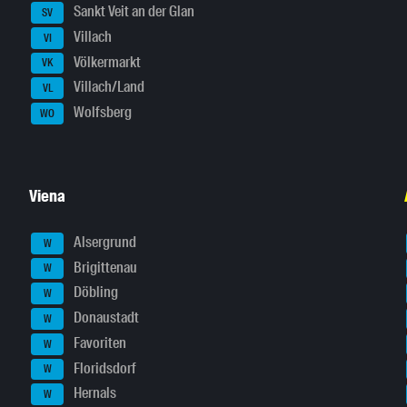
Sankt Veit an der Glan
SV
Villach
VI
Völkermarkt
VK
Villach/Land
VL
Wolfsberg
WO
Viena
Alsergrund
W
Brigittenau
W
Döbling
W
Donaustadt
W
Favoriten
W
Floridsdorf
W
Hernals
W