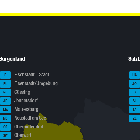
Burgenland
Salz
Eisenstadt – Stadt
E
HA
Eisenstadt/Umgebung
EU
JO
Güssing
GS
S
Jennersdorf
JE
SL
Mattersburg
MA
TA
Neusiedl am See
ND
ZE
Oberpullendorf
OP
Oberwart
OW