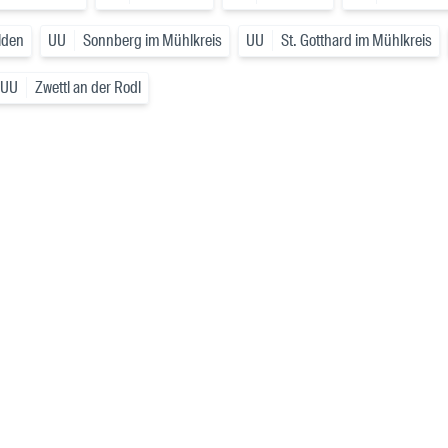
lden
UU
Sonnberg im Mühlkreis
UU
St. Gotthard im Mühlkreis
UU
Zwettl an der Rodl