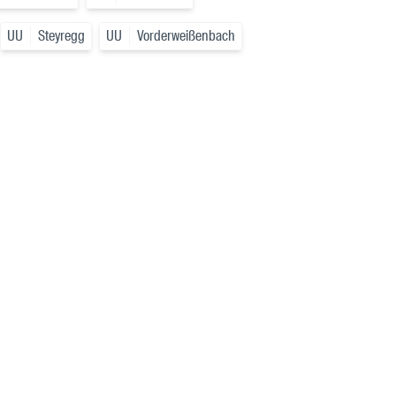
UU
Steyregg
UU
Vorderweißenbach