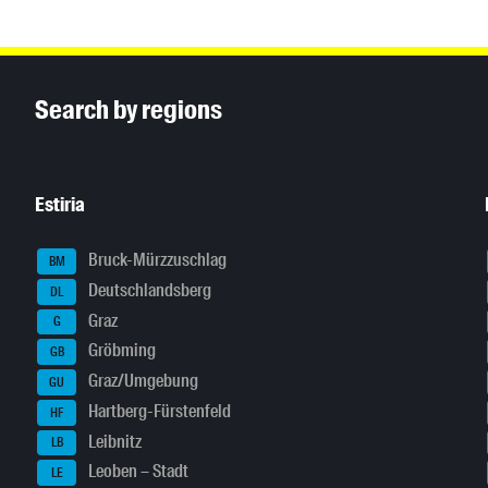
Inhaltsinformationen
Search by regions
Estiria
Bruck-Mürzzuschlag
BM
Deutschlandsberg
DL
Graz
G
Gröbming
GB
Graz/Umgebung
GU
Hartberg-Fürstenfeld
HF
Leibnitz
LB
Leoben – Stadt
LE