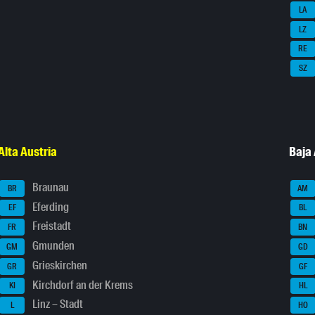
LA
LZ
RE
SZ
Alta Austria
Baja 
Braunau
BR
AM
Eferding
EF
BL
Freistadt
FR
BN
Gmunden
GM
GD
Grieskirchen
GR
GF
Kirchdorf an der Krems
KI
HL
Linz – Stadt
L
HO