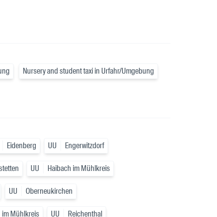
bung
Nursery and student taxi in Urfahr/Umgebung
Eidenberg
UU
Engerwitzdorf
tetten
UU
Haibach im Mühlkreis
UU
Oberneukirchen
 im Mühlkreis
UU
Reichenthal