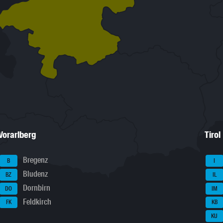
Vorarlberg
Tirol
Bregenz
B
I
Bludenz
BZ
IL
Dornbirn
DO
IM
Feldkirch
FK
KB
KU