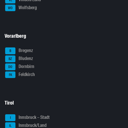
Wolfsberg
WO
Vorarlberg
Bregenz
B
Bludenz
BZ
Dornbirn
DO
Feldkirch
FK
Tirol
Innsbruck – Stadt
I
Innsbruck/Land
IL