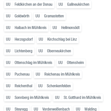
UU
Feldkirchen an der Donau
UU
Gallneukirchen
UU
Goldwörth
UU
Gramastetten
UU
Haibach im Mühlkreis
UU
Hellmonsödt
UU
Herzogsdorf
UU
Kirchschlag bei Linz
UU
Lichtenberg
UU
Oberneukirchen
UU
Ottenschlag im Mühlkreis
UU
Ottensheim
UU
Puchenau
UU
Reichenau im Mühlkreis
UU
Reichenthal
UU
Schenkenfelden
UU
Sonnberg im Mühlkreis
UU
St. Gotthard im Mühlkreis
UU
Steyregg
UU
Vorderweißenbach
UU
Walding