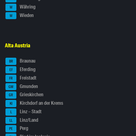
Währing
W
Wieden
W
Alta Austria
Braunau
BR
Eferding
EF
Freistadt
FR
Gmunden
GM
Grieskirchen
GR
Kirchdorf an der Krems
KI
Linz – Stadt
L
Linz/Land
LL
Perg
PE