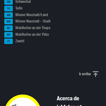
Schwechat
SW
Tulln
TU
Wiener Neustadt/Land
WB
Wiener Neustadt – Stadt
WN
Waidhofen an der Thaya
WT
Waidhofen an der Ybbs
WY
Zwettl
ZT
Ir arriba
Scroll to th
Acerca de