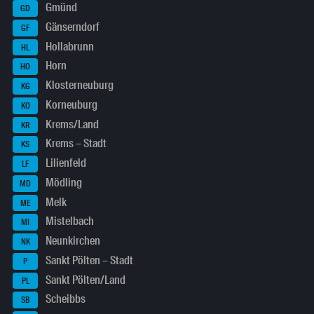
Gmünd
GD
Gänserndorf
GF
Hollabrunn
HL
Horn
HO
Klosterneuburg
KG
Korneuburg
KO
Krems/Land
KR
Krems – Stadt
KS
Lilienfeld
LF
Mödling
MD
Melk
ME
Mistelbach
MI
Neunkirchen
NK
Sankt Pölten – Stadt
P
Sankt Pölten/Land
PL
Scheibbs
SB