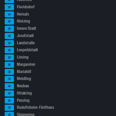
W
Floridsdorf
W
Hernals
W
Hietzing
W
Innere Stadt
W
Josefstadt
W
Landstraße
W
Leopoldstadt
W
Liesing
W
Margareten
W
Mariahilf
W
Meidling
W
Neubau
W
Ottakring
W
Penzing
W
Rudolfsheim-Fünfhaus
W
Simmering
W