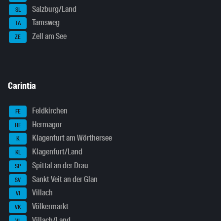
Salzburg/Land
SL
Tamsweg
TA
Zell am See
ZE
Carintia
Feldkirchen
FE
Hermagor
HE
Klagenfurt am Wörthersee
K
Klagenfurt/Land
KL
Spittal an der Drau
SP
Sankt Veit an der Glan
SV
Villach
VI
Völkermarkt
VK
Villach/Land
VL