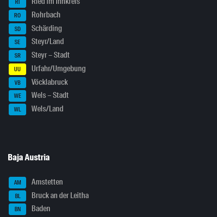
Ried im Innkreis
RI
Rohrbach
RO
Schärding
SD
Steyr/Land
SE
Steyr – Stadt
SR
Urfahr/Umgebung
UU
Vöcklabruck
VB
Wels – Stadt
WE
Wels/Land
WL
Baja Austria
Amstetten
AM
Bruck an der Leitha
BL
Baden
BN