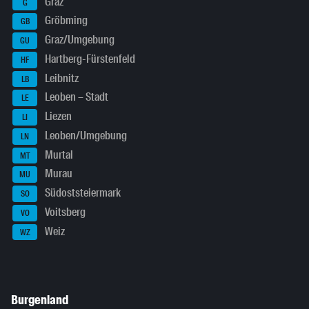
Graz
G
Gröbming
GB
Graz/Umgebung
GU
Hartberg-Fürstenfeld
HF
Leibnitz
LB
Leoben – Stadt
LE
Liezen
LI
Leoben/Umgebung
LN
Murtal
MT
Murau
MU
Südoststeiermark
SO
Voitsberg
VO
Weiz
WZ
Burgenland