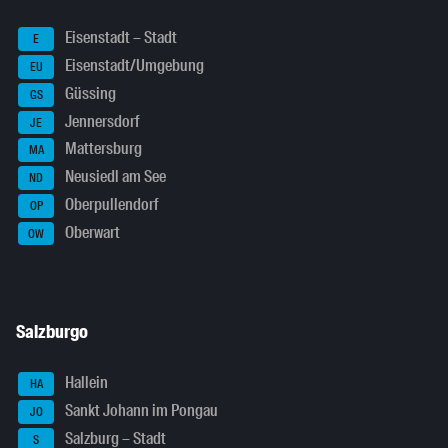
Eisenstadt – Stadt
E
Eisenstadt/Umgebung
EU
Güssing
GS
Jennersdorf
JE
Mattersburg
MA
Neusiedl am See
ND
Oberpullendorf
OP
Oberwart
OW
Salzburgo
Hallein
HA
Sankt Johann im Pongau
JO
Salzburg – Stadt
S