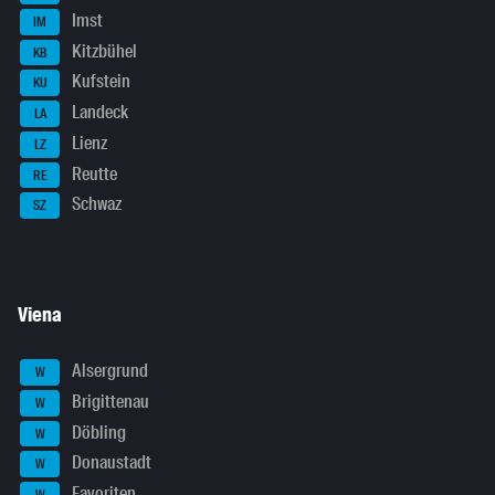
Imst
IM
Kitzbühel
KB
Kufstein
KU
Landeck
LA
Lienz
LZ
Reutte
RE
Schwaz
SZ
Viena
Alsergrund
W
Brigittenau
W
Döbling
W
Donaustadt
W
Favoriten