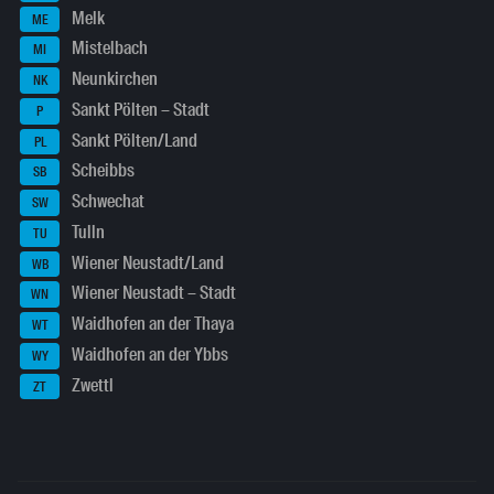
Melk
ME
Mistelbach
MI
Neunkirchen
NK
Sankt Pölten – Stadt
P
Sankt Pölten/Land
PL
Scheibbs
SB
Schwechat
SW
Tulln
TU
Wiener Neustadt/Land
WB
Wiener Neustadt – Stadt
WN
Waidhofen an der Thaya
WT
Waidhofen an der Ybbs
WY
Zwettl
ZT