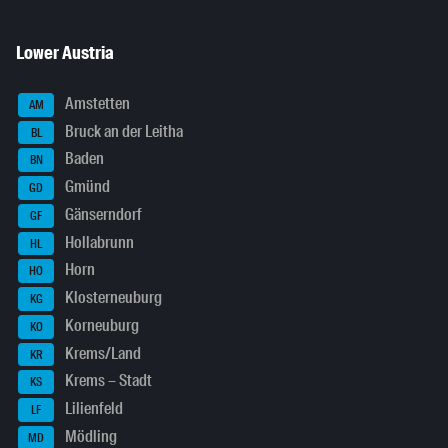
Lower Austria
Amstetten
AM
Bruck an der Leitha
BL
Baden
BN
Gmünd
GD
Gänserndorf
GF
Hollabrunn
HL
Horn
HO
Klosterneuburg
KG
Korneuburg
KO
Krems/Land
KR
Krems – Stadt
KS
Lilienfeld
LF
Mödling
MD