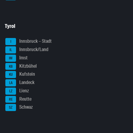
Tyrol
Innsbruck – Stadt
I
Innsbruck/Land
IL
Imst
IM
Kitzbühel
KB
Kufstein
KU
Landeck
LA
Lienz
LZ
Reutte
RE
Schwaz
SZ