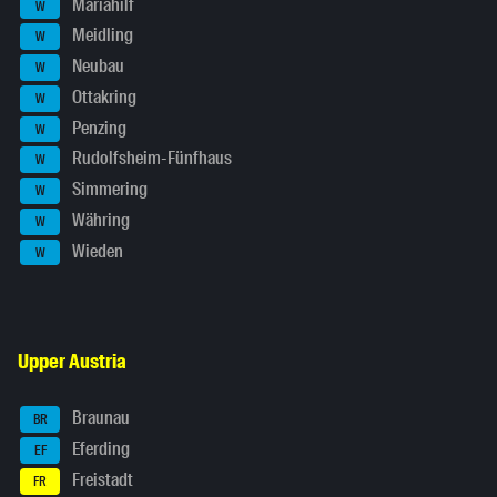
Mariahilf
W
Meidling
W
Neubau
W
Ottakring
W
Penzing
W
Rudolfsheim-Fünfhaus
W
Simmering
W
Währing
W
Wieden
W
Upper Austria
Braunau
BR
Eferding
EF
Freistadt
FR