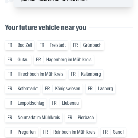
Your future vehicle near you
FR
Bad Zell
FR
Freistadt
FR
Grünbach
FR
Gutau
FR
Hagenberg im Mühlkreis
FR
Hirschbach im Mühlkreis
FR
Kaltenberg
FR
Kefermarkt
FR
Königswiesen
FR
Lasberg
FR
Leopoldschlag
FR
Liebenau
FR
Neumarkt im Mühlkreis
FR
Pierbach
FR
Pregarten
FR
Rainbach im Mühlkreis
FR
Sandl