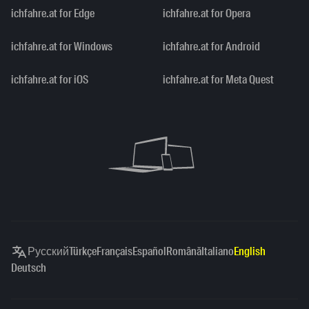
ichfahre.at for Edge
ichfahre.at for Opera
ichfahre.at for Windows
ichfahre.at for Android
ichfahre.at for iOS
ichfahre.at for Meta Quest
Русский
Türkçe
Français
Español
Română
Italiano
English
Deutsch