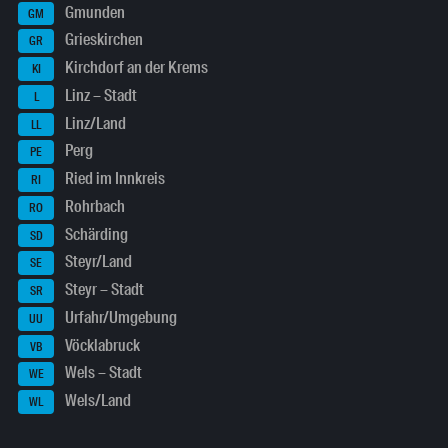
Gmunden
GM
Grieskirchen
GR
Kirchdorf an der Krems
KI
Linz – Stadt
L
Linz/Land
LL
Perg
PE
Ried im Innkreis
RI
Rohrbach
RO
Schärding
SD
Steyr/Land
SE
Steyr – Stadt
SR
Urfahr/Umgebung
UU
Vöcklabruck
VB
Wels – Stadt
WE
Wels/Land
WL