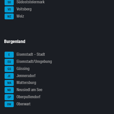
Südoststeiermark
SO
Voitsberg
VO
Weiz
WZ
Burgenland
Eisenstadt – Stadt
E
Eisenstadt/Umgebung
EU
Güssing
GS
Jennersdorf
JE
Mattersburg
MA
Neusiedl am See
ND
Oberpullendorf
OP
Oberwart
OW