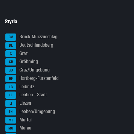
Styria
Bruck-Mürzzuschlag
BM
Deutschlandsberg
DL
Graz
G
Gröbming
GB
Graz/Umgebung
GU
Hartberg-Fürstenfeld
HF
Leibnitz
LB
Leoben – Stadt
LE
Liezen
LI
Leoben/Umgebung
LN
Murtal
MT
Murau
MU