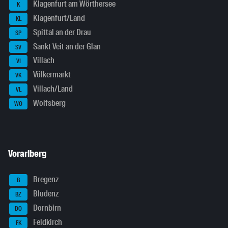
Klagenfurt am Wörthersee
K
Klagenfurt/Land
KL
Spittal an der Drau
SP
Sankt Veit an der Glan
SV
Villach
VI
Völkermarkt
VK
Villach/Land
VL
Wolfsberg
WO
Vorarlberg
Bregenz
B
Bludenz
BZ
Dornbirn
DO
Feldkirch
FK