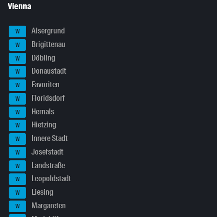
Vienna
Alsergrund
W
Brigittenau
W
Döbling
W
Donaustadt
W
Favoriten
W
Floridsdorf
W
Hernals
W
Hietzing
W
Innere Stadt
W
Josefstadt
W
Landstraße
W
Leopoldstadt
W
Liesing
W
Margareten
W