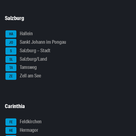
Salzburg
Hallein
HA
Sankt Johann im Pongau
JO
Salzburg – Stadt
S
Salzburg/Land
SL
Tamsweg
TA
Zell am See
ZE
Carinthia
Feldkirchen
FE
Hermagor
HE