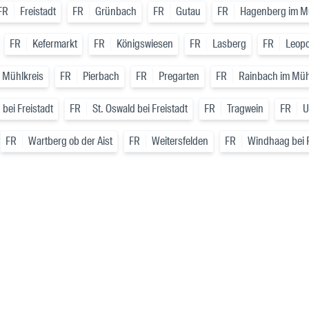
FR
Freistadt
FR
Grünbach
FR
Gutau
FR
Hagenberg im M
FR
Kefermarkt
FR
Königswiesen
FR
Lasberg
FR
Leopo
 Mühlkreis
FR
Pierbach
FR
Pregarten
FR
Rainbach im Müh
 bei Freistadt
FR
St. Oswald bei Freistadt
FR
Tragwein
FR
U
FR
Wartberg ob der Aist
FR
Weitersfelden
FR
Windhaag bei F