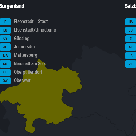
Burgenland
Salz
Eisenstadt – Stadt
E
HA
Eisenstadt/Umgebung
EU
JO
Güssing
GS
S
Jennersdorf
JE
SL
Mattersburg
MA
TA
Neusiedl am See
ND
ZE
Oberpullendorf
OP
Oberwart
OW