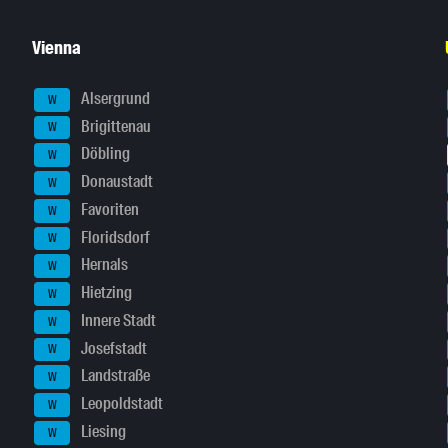
Vienna
Alsergrund
W
Brigittenau
W
Döbling
W
Donaustadt
W
Favoriten
W
Floridsdorf
W
Hernals
W
Hietzing
W
Innere Stadt
W
Josefstadt
W
Landstraße
W
Leopoldstadt
W
Liesing
W