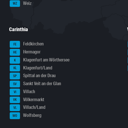
Weiz
WZ
Carinthia
Feldkirchen
FE
Hermagor
HE
Klagenfurt am Wörthersee
K
Klagenfurt/Land
KL
Spittal an der Drau
SP
Sankt Veit an der Glan
SV
Villach
VI
Völkermarkt
VK
Villach/Land
VL
Wolfsberg
WO