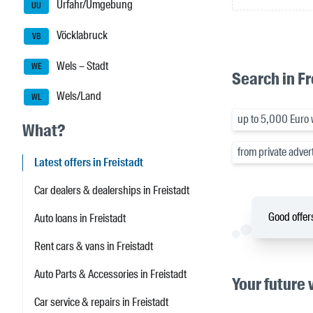
Urfahr/Umgebung
UU
Vöcklabruck
VB
Wels – Stadt
WE
Search in Fr
Wels/Land
WL
up to 5,000 Euro w
What?
from private advert
Latest offers in Freistadt
Car dealers & dealerships in Freistadt
Good offers
Auto loans in Freistadt
Rent cars & vans in Freistadt
Auto Parts & Accessories in Freistadt
Your future 
Car service & repairs in Freistadt