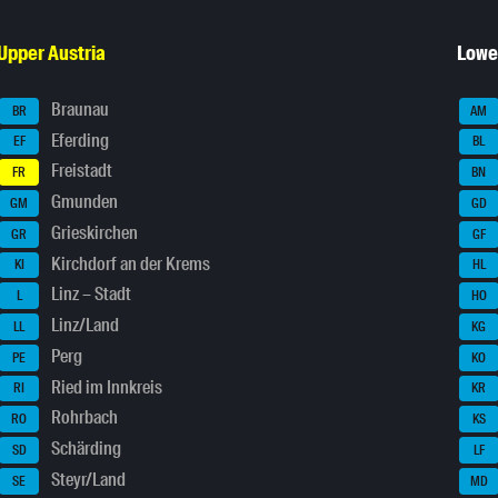
Upper Austria
Lowe
Braunau
BR
AM
Eferding
EF
BL
Freistadt
FR
BN
Gmunden
GM
GD
Grieskirchen
GR
GF
Kirchdorf an der Krems
KI
HL
Linz – Stadt
L
HO
Linz/Land
LL
KG
Perg
PE
KO
Ried im Innkreis
RI
KR
Rohrbach
RO
KS
Schärding
SD
LF
Steyr/Land
SE
MD