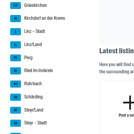
Grieskirchen
GR
Kirchdorf an der Krems
KI
Linz – Stadt
L
Linz/Land
LL
Latest listi
Perg
PE
Here you will find s
Ried im Innkreis
the surrounding ar
RI
Rohrbach
RO
Schärding
SD
Steyr/Land
SE
Post a n
Steyr – Stadt
SR