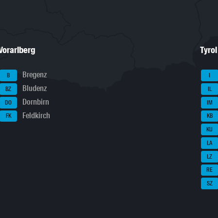
Vorarlberg
Tyrol
Bregenz
B
I
Bludenz
BZ
IL
Dornbirn
DO
IM
Feldkirch
FK
KB
KU
LA
LZ
RE
SZ