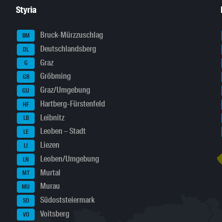
Styria
Bruck-Mürzzuschlag
BM
Deutschlandsberg
DL
Graz
G
Gröbming
GB
Graz/Umgebung
GU
Hartberg-Fürstenfeld
HF
Leibnitz
LB
Leoben – Stadt
LE
Liezen
LI
Leoben/Umgebung
LN
Murtal
MT
Murau
MU
Südoststeiermark
SO
Voitsberg
VO