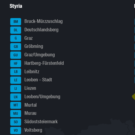
Styria
Bruck-Mürzzuschlag
BM
Deutschlandsberg
DL
Graz
G
Gröbming
GB
Graz/Umgebung
GU
Hartberg-Fürstenfeld
HF
Leibnitz
LB
Leoben – Stadt
LE
Liezen
LI
Leoben/Umgebung
LN
Murtal
MT
Murau
MU
Südoststeiermark
SO
Voitsberg
VO