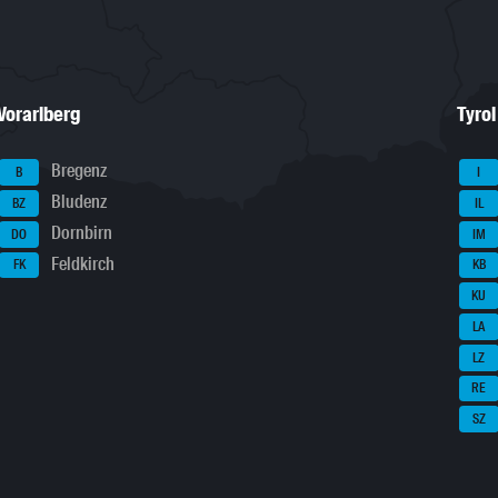
Vorarlberg
Tyrol
Bregenz
B
I
Bludenz
BZ
IL
Dornbirn
DO
IM
Feldkirch
FK
KB
KU
LA
LZ
RE
SZ