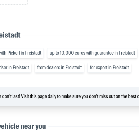
eistadt
ith Pickerl in Freistadt
up to 10,000 euros with guarantee in Freistadt
iser in Freistadt
from dealers in Freistadt
for export in Freistadt
 don't last! Visit this page daily to make sure you don't miss out on the best o
vehicle near you