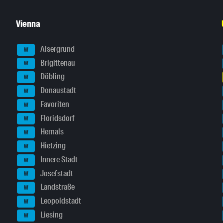
Vienna
Alsergrund
W
Brigittenau
W
Döbling
W
Donaustadt
W
Favoriten
W
Floridsdorf
W
Hernals
W
Hietzing
W
Innere Stadt
W
Josefstadt
W
Landstraße
W
Leopoldstadt
W
Liesing
W