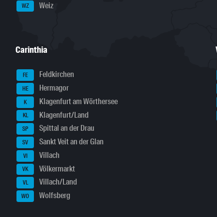
Weiz
WZ
Carinthia
Feldkirchen
FE
Hermagor
HE
Klagenfurt am Wörthersee
K
Klagenfurt/Land
KL
Spittal an der Drau
SP
Sankt Veit an der Glan
SV
Villach
VI
Völkermarkt
VK
Villach/Land
VL
Wolfsberg
WO