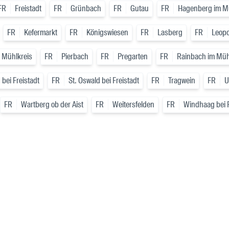
FR
Freistadt
FR
Grünbach
FR
Gutau
FR
Hagenberg im M
FR
Kefermarkt
FR
Königswiesen
FR
Lasberg
FR
Leopo
 Mühlkreis
FR
Pierbach
FR
Pregarten
FR
Rainbach im Müh
 bei Freistadt
FR
St. Oswald bei Freistadt
FR
Tragwein
FR
U
FR
Wartberg ob der Aist
FR
Weitersfelden
FR
Windhaag bei F