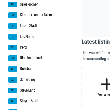
Grieskirchen
GR
Kirchdorf an der Krems
KI
Linz – Stadt
L
Linz/Land
LL
Latest listi
Perg
PE
Here you will find s
Ried im Innkreis
the surrounding ar
RI
Rohrbach
RO
Schärding
SD
Steyr/Land
SE
Post a n
Steyr – Stadt
SR