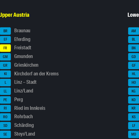
Upper Austria
Lowe
Braunau
BR
AM
Eferding
EF
BL
Freistadt
FR
BN
Gmunden
GM
GD
Grieskirchen
GR
GF
Kirchdorf an der Krems
KI
HL
Linz – Stadt
L
HO
Linz/Land
LL
KG
Perg
PE
KO
Ried im Innkreis
RI
KR
Rohrbach
RO
KS
Schärding
SD
LF
Steyr/Land
SE
MD