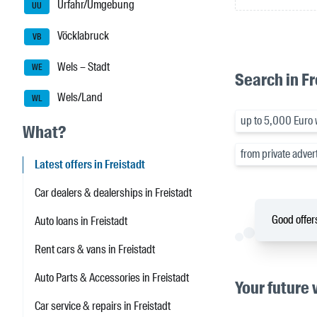
Urfahr/Umgebung
UU
Vöcklabruck
VB
Wels – Stadt
WE
Search in Fr
Wels/Land
WL
up to 5,000 Euro w
What?
from private advert
Latest offers in Freistadt
Car dealers & dealerships in Freistadt
Good offers
Auto loans in Freistadt
Rent cars & vans in Freistadt
Auto Parts & Accessories in Freistadt
Your future 
Car service & repairs in Freistadt