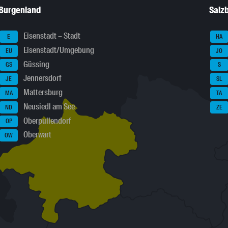
Burgenland
Salz
Eisenstadt – Stadt
E
HA
Eisenstadt/Umgebung
EU
JO
Güssing
GS
S
Jennersdorf
JE
SL
Mattersburg
MA
TA
Neusiedl am See
ND
ZE
Oberpullendorf
OP
Oberwart
OW