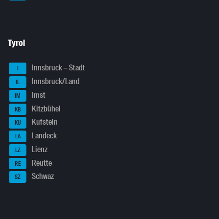
Tyrol
Innsbruck – Stadt
I
Innsbruck/Land
IL
Imst
IM
Kitzbühel
KB
Kufstein
KU
Landeck
LA
Lienz
LZ
Reutte
RE
Schwaz
SZ