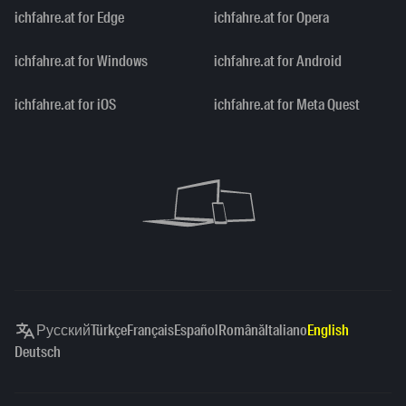
ichfahre.at for Edge
ichfahre.at for Opera
ichfahre.at for Windows
ichfahre.at for Android
ichfahre.at for iOS
ichfahre.at for Meta Quest
Русский
Türkçe
Français
Español
Română
Italiano
English
Deutsch