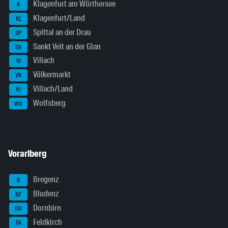
Klagenfurt am Wörthersee
K
Klagenfurt/Land
KL
Spittal an der Drau
SP
Sankt Veit an der Glan
SV
Villach
VI
Völkermarkt
VK
Villach/Land
VL
Wolfsberg
WO
Vorarlberg
Bregenz
B
Bludenz
BZ
Dornbirn
DO
Feldkirch
FK