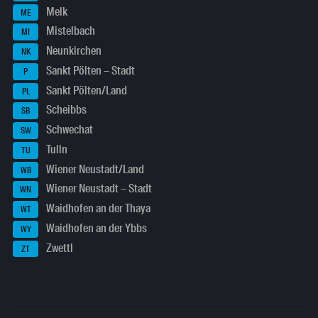
Melk
ME
Mistelbach
MI
Neunkirchen
NK
Sankt Pölten – Stadt
P
Sankt Pölten/Land
PL
Scheibbs
SB
Schwechat
SW
Tulln
TU
Wiener Neustadt/Land
WB
Wiener Neustadt – Stadt
WN
Waidhofen an der Thaya
WT
Waidhofen an der Ybbs
WY
Zwettl
ZT