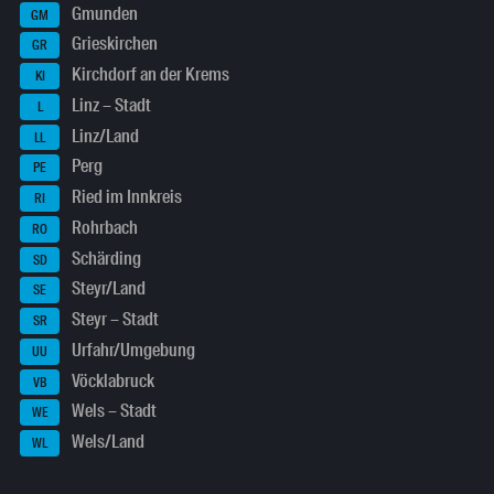
Gmunden
GM
Grieskirchen
GR
Kirchdorf an der Krems
KI
Linz – Stadt
L
Linz/Land
LL
Perg
PE
Ried im Innkreis
RI
Rohrbach
RO
Schärding
SD
Steyr/Land
SE
Steyr – Stadt
SR
Urfahr/Umgebung
UU
Vöcklabruck
VB
Wels – Stadt
WE
Wels/Land
WL