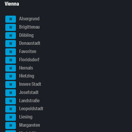
Vienna
Alsergrund
W
Brigittenau
W
Döbling
W
Donaustadt
W
Favoriten
W
Floridsdorf
W
Hernals
W
Hietzing
W
Innere Stadt
W
Josefstadt
W
Landstraße
W
Leopoldstadt
W
Liesing
W
Margareten
W