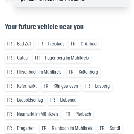
Your future vehicle near you
FR
Bad Zell
FR
Freistadt
FR
Grünbach
FR
Gutau
FR
Hagenberg im Mühlkreis
FR
Hirschbach im Mühlkreis
FR
Kaltenberg
FR
Kefermarkt
FR
Königswiesen
FR
Lasberg
FR
Leopoldschlag
FR
Liebenau
FR
Neumarkt im Mühlkreis
FR
Pierbach
FR
Pregarten
FR
Rainbach im Mühlkreis
FR
Sandl