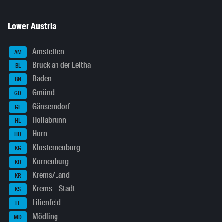
Lower Austria
Amstetten
AM
Bruck an der Leitha
BL
Baden
BN
Gmünd
GD
Gänserndorf
GF
Hollabrunn
HL
Horn
HO
Klosterneuburg
KG
Korneuburg
KO
Krems/Land
KR
Krems – Stadt
KS
Lilienfeld
LF
Mödling
MD