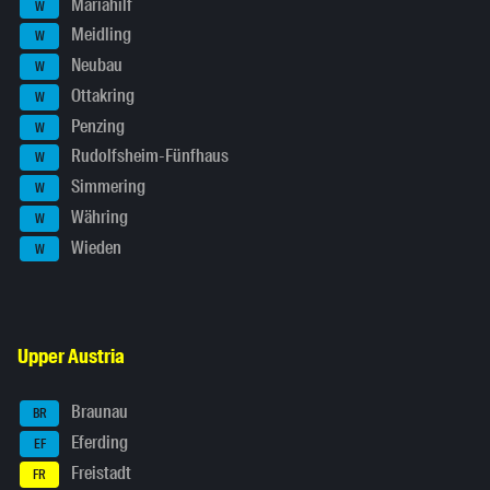
Mariahilf
W
Meidling
W
Neubau
W
Ottakring
W
Penzing
W
Rudolfsheim-Fünfhaus
W
Simmering
W
Währing
W
Wieden
W
Upper Austria
Braunau
BR
Eferding
EF
Freistadt
FR