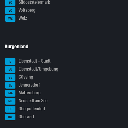
Südoststeiermark
SO
Voitsberg
VO
Weiz
WZ
Burgenland
Eisenstadt – Stadt
E
Eisenstadt/Umgebung
EU
Güssing
GS
Jennersdorf
JE
Mattersburg
MA
Neusiedl am See
ND
Oberpullendorf
OP
Oberwart
OW