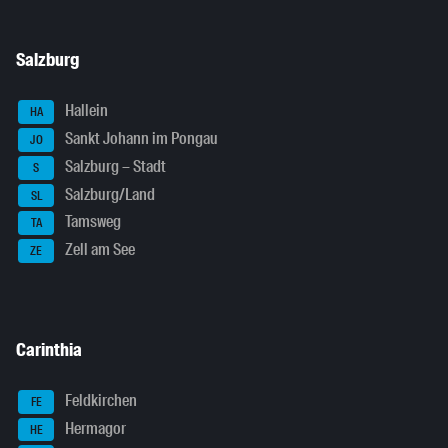
Salzburg
Hallein
HA
Sankt Johann im Pongau
JO
Salzburg – Stadt
S
Salzburg/Land
SL
Tamsweg
TA
Zell am See
ZE
Carinthia
Feldkirchen
FE
Hermagor
HE