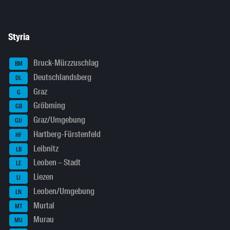
Styria
Bruck-Mürzzuschlag
BM
Deutschlandsberg
DL
Graz
G
Gröbming
GB
Graz/Umgebung
GU
Hartberg-Fürstenfeld
HF
Leibnitz
LB
Leoben – Stadt
LE
Liezen
LI
Leoben/Umgebung
LN
Murtal
MT
Murau
MU